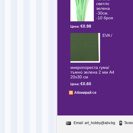
светлo
зелена
-30см.
-10 броя
€0.98
Цена:
EVA /
микропореста гума/
тъмно зелена 2 мм А4
20x30 см
€0.60
Цена:
Абонирай се
Email:
art_hobby@abv.bg
Теле