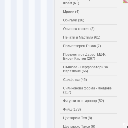
Фоам (61)
Мрежи (4)
Оригами (36)
Оризова хартия (3)
Печати и Мастила (61)
Полиестерен Ръкав (7)
Предмети от Дърво, МДФ,
Бирен Картон (267)
Пънчове - Перфоратори за
Изрязване (66)
Салфетки (45)
Силиконови форми - молдове
(117)
Фигурки от стиропор (52)
Филц (178)
Цветарска Тел (8)
Цветарско Тиксо (6)