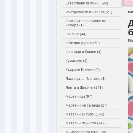
Естествени камъни (592)
Инструменти и Лепила (21)
На
Д
Картини за рисуване по
номера (1)
Квилинг (44)
Ко
Коледна украса (50)
Кошници и Кашпи (4)
Кумихимо (4)
Къдрави Ножици (0)
Ластици за Плетене (1)
Ленти и Ширити (141)
Мартеници (97)
Мартенички за деца (27)
Метални висулки (144)
Метални мъниста (142)
Микропореста гума EVA -