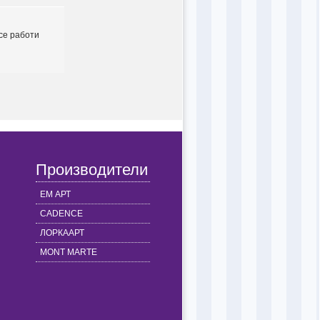
 се работи
Производители
ЕМ АРТ
CADENCE
ЛОРКААРТ
MONT MARTE