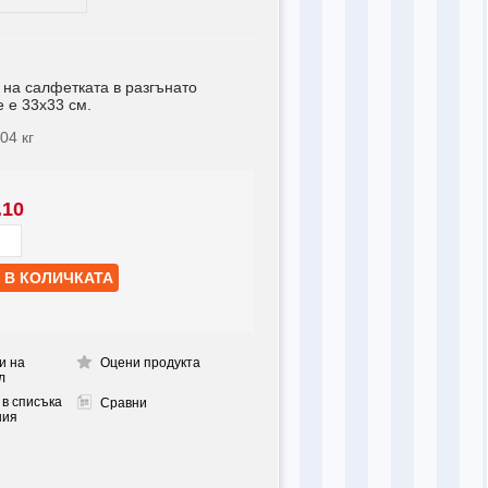
 на салфетката в разгънато
 е 33х33 см.
004
кг
.10
и на
Оцени продукта
л
 в списъка
Сравни
ния