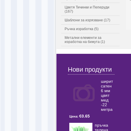
Цветя Тичинки и Пеперуди
(167)
Шаблони за изрязване (17)
Ръчна изработка (5)
Метални елементи за
изработка на бижута (1)
Нови продукти
ширит
сатен
6 мм
цвят
мед
-22
метра
€0.65
Цена:
пръчка
телена