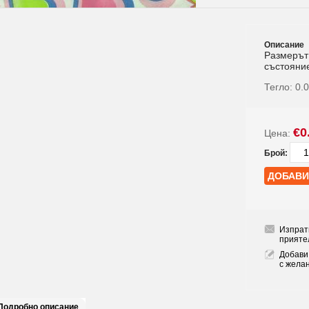
Описание
Размерът
състояние
Тегло:
0.
€0
Цена:
Брой:
Изпрат
прияте
Добави
с жела
Подробно описание