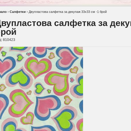
чало
›
Салфетки
›
Двупластова салфетка за декупаж 33х33 см -1 брой
вупластова салфетка за деку
брой
д:
810423