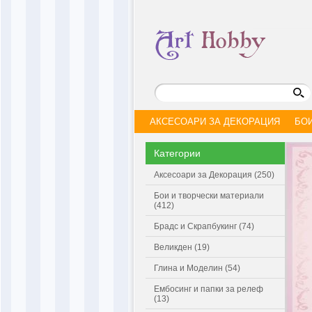
АКСЕСОАРИ ЗА ДЕКОРАЦИЯ
БО
Категории
Аксесоари за Декорация (250)
Бои и творчески материали
(412)
Брадс и Скрапбукинг (74)
Великден (19)
Глина и Моделин (54)
Ембосинг и папки за релеф
(13)