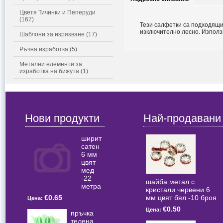
Цветя Тичинки и Пеперуди
(167)
Тези салфетки са подходящи 
изключително лесно. Използ
Шаблони за изрязване (17)
Ръчна изработка (5)
Метални елементи за
изработка на бижута (1)
Нови продукти
Най-продавани
ширит
сатен
6 мм
цвят
мед
-22
шайба метал с
метра
кристали червени 6
мм цвят бял -10 броя
€0.65
Цена:
€0.50
Цена:
пръчка
телена