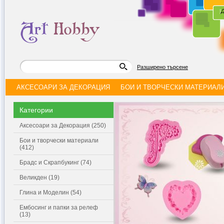
|
Д
Разширено търсене
АКСЕСОАРИ ЗА ДЕКОРАЦИЯ
БОИ И ТВОРЧЕСКИ МАТЕРИАЛ
Категории
Аксесоари за Декорация (250)
Бои и творчески материали
(412)
Брадс и Скрапбукинг (74)
Великден (19)
Глина и Моделин (54)
Ембосинг и папки за релеф
(13)