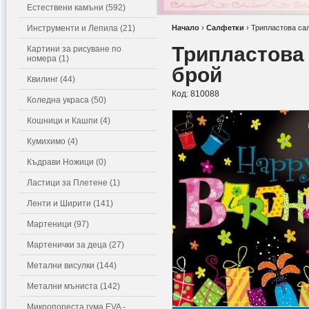
Естествени камъни (592)
Инструменти и Лепила (21)
Начало
›
Салфетки
›
Трипластова сал
Трипластова 
Картини за рисуване по
номера (1)
брой
Квилинг (44)
Код:
810088
Коледна украса (50)
Кошници и Кашпи (4)
Кумихимо (4)
Къдрави Ножици (0)
Ластици за Плетене (1)
Ленти и Ширити (141)
Мартеници (97)
Мартенички за деца (27)
Метални висулки (144)
Метални мъниста (142)
Микропореста гума EVA -