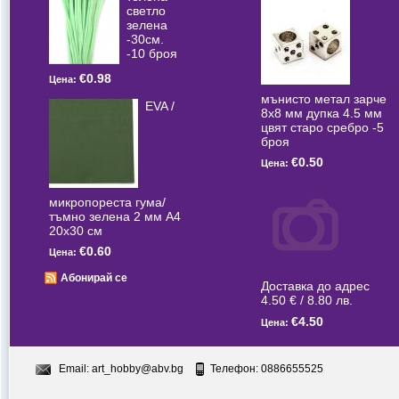
светлo
зелена
-30см.
-10 броя
€0.98
Цена:
мънисто метал зарче
EVA /
8x8 мм дупка 4.5 мм
цвят старо сребро -5
броя
€0.50
Цена:
микропореста гума/
тъмно зелена 2 мм А4
20x30 см
€0.60
Цена:
Абонирай се
Доставка до адрес
4.50 € / 8.80 лв.
€4.50
Цена:
Email:
art_hobby@abv.bg
Телефон: 0886655525