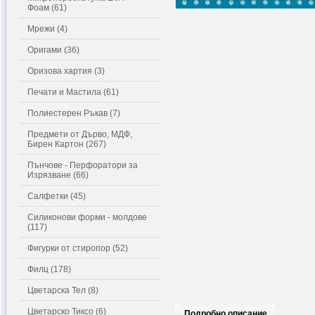
Фоам (61)
Мрежи (4)
Оригами (36)
Оризова хартия (3)
Печати и Мастила (61)
Полиестерен Ръкав (7)
Предмети от Дърво, МДФ,
Бирен Картон (267)
Пънчове - Перфоратори за
Изрязване (66)
Салфетки (45)
Силиконови форми - молдове
(117)
Фигурки от стиропор (52)
Филц (178)
Цветарска Тел (8)
Цветарско Тиксо (6)
Подробно описание