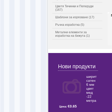
Цветя Тичинки и Пеперуди
(167)
Шаблони за изрязване (17)
Ръчна изработка (5)
Метални елементи за
изработка на бижута (1)
Нови продукти
ширит
сатен
6 мм
цвят
мед
-22
метра
€0.65
Цена: