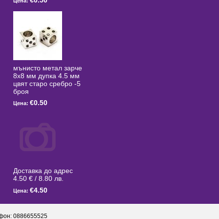
€0.50
Цена:
мънисто метал зарче
8x8 мм дупка 4.5 мм
цвят старо сребро -5
броя
€0.50
Цена:
Доставка до адрес
4.50 € / 8.80 лв.
€4.50
Цена:
фон: 0886655525