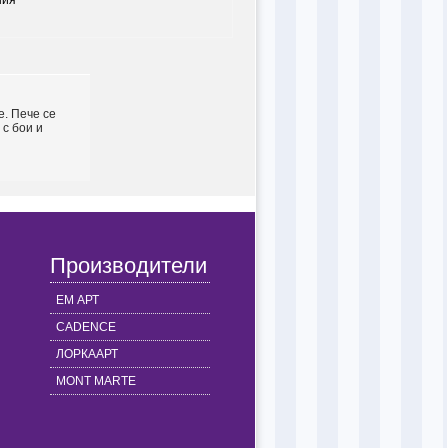
ния
е. Пече се
 с бои и
Производители
ЕМ АРТ
CADENCE
ЛОРКААРТ
MONT MARTE