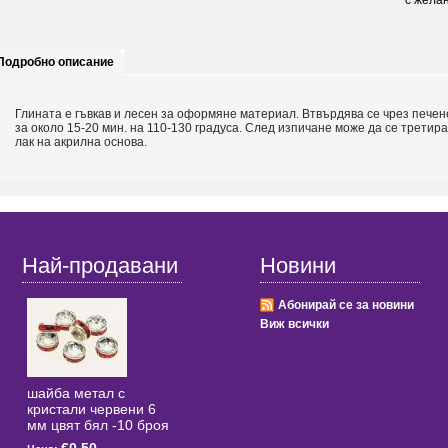
с жела
Подробно описание
Глината е гъвкав и лесен за оформяне материал. Втвърдява се чрез печен
за около 15-20 мин. на 110-130 градуса. След изпичане може да се третира
лак на акрилна основа.
Най-продавани
Новини
Абонирай се за новини
Виж всички
шайба метал с
кристали червени 6
мм цвят бял -10 броя