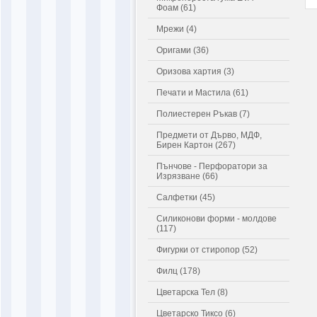
Фоам (61)
Мрежи (4)
Оригами (36)
Оризова хартия (3)
Печати и Мастила (61)
Полиестерен Ръкав (7)
Предмети от Дърво, МДФ,
Бирен Картон (267)
Пънчове - Перфоратори за
Изрязване (66)
Салфетки (45)
Силиконови форми - молдове
(117)
Фигурки от стиропор (52)
Филц (178)
Цветарска Тел (8)
Цветарско Тиксо (6)