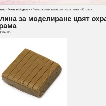
чало
›
Глина и Моделин
›
Глина за моделиране цвят охра тъмна - 50 грама
лина за моделиране цвят охра
грама
д:
840058