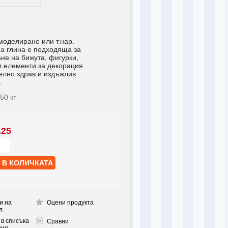
моделиране или т.нар.
а глина е подходяща за
не на бижута, фигурки,
и елементи за декорация.
елно здрав и издъжлив
.
050
кг
.25
и на
Оцени продукта
л
 в списъка
Сравни