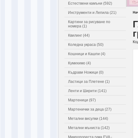
Естествени камъни (592)
Инструменти и Лепила (21)
На
Г
Картини за рисуване по
номера (1)
Квилинг (44)
Ко
Коледна украса (50)
Кошници и Кашпи (4)
Кумихимо (4)
Къдрави Ножици (0)
Ластици за Плетене (1)
Ленти и Ширити (141)
Мартеници (97)
Мартенички за деца (27)
Метални висулки (144)
Метални мъниста (142)
Микропореста гума EVA -