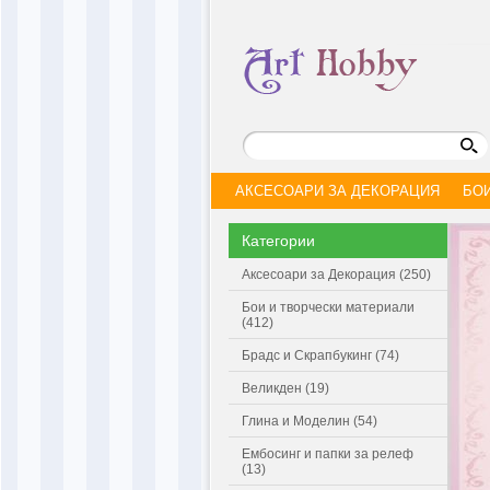
АКСЕСОАРИ ЗА ДЕКОРАЦИЯ
БО
Категории
Аксесоари за Декорация (250)
Бои и творчески материали
(412)
Брадс и Скрапбукинг (74)
Великден (19)
Глина и Моделин (54)
Ембосинг и папки за релеф
(13)