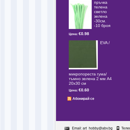
пръчка
телена
светлo
зелена
-30см.
-10 броя
€0.98
Цена:
EVA /
микропореста гума/
тъмно зелена 2 мм А4
20x30 см
€0.60
Цена:
Абонирай се
Email:
art_hobby@abv.bg
Теле