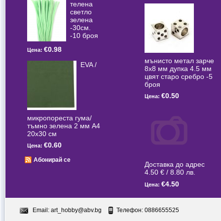
телена
светлo
зелена
-30см.
-10 броя
€0.98
Цена:
мънисто метал зарче
EVA /
8x8 мм дупка 4.5 мм
цвят старо сребро -5
броя
€0.50
Цена:
микропореста гума/
тъмно зелена 2 мм А4
20x30 см
€0.60
Цена:
Абонирай се
Доставка до адрес
4.50 € / 8.80 лв.
€4.50
Цена:
Email:
art_hobby@abv.bg
Телефон: 0886655525