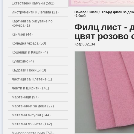
Естествени камъни (592)
Инструменти и Лепила (21)
Начало
›
Филц
›
Твърд филц за дек
-1 брой
Картини за рисуване по
Филц лист - 
номера (1)
цвят розово 
Квилинг (44)
Коледна украса (50)
Код:
802134
Кошници и Кашпи (4)
Кумихимо (4)
Къдрави Ножици (0)
Ластици за Плетене (1)
Ленти и Ширити (141)
Мартеници (97)
Мартенички за деца (27)
Метални висулки (144)
Метални мъниста (142)
Микропореста гума EVA -