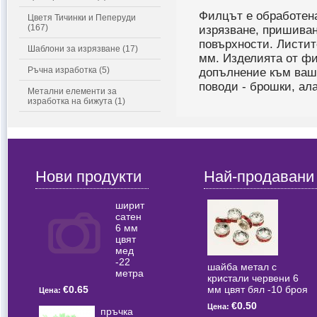
Филцът е обработена
Цветя Тичинки и Пеперуди
(167)
изрязване, пришиван
повърхности. Листит
Шаблони за изрязване (17)
мм. Изделията от фи
Ръчна изработка (5)
допълнение към ваш
поводи - брошки, ал
Метални елементи за
изработка на бижута (1)
Нови продукти
Най-продавани
ширит
сатен
6 мм
цвят
мед
-22
шайба метал с
метра
кристали червени 6
мм цвят бял -10 броя
€0.65
Цена:
€0.50
Цена:
пръчка