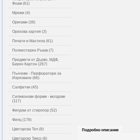
Фоам (61)
Мрежи (4)
Оригами (36)
Оризова хартия (3)
Печати и Мастила (61)
Полиестерен Ръкав (7)
Предмети от Дърво, МДФ,
Бирен Картон (267)
Пънчове - Перфоратори за
Изрязване (66)
Салфетки (45)
Силиконови форми - молдове
(117)
Фигурки от стиропор (52)
Филц (178)
Цветарска Тел (8)
Подробно описание
Цветарско Тиксо (6)