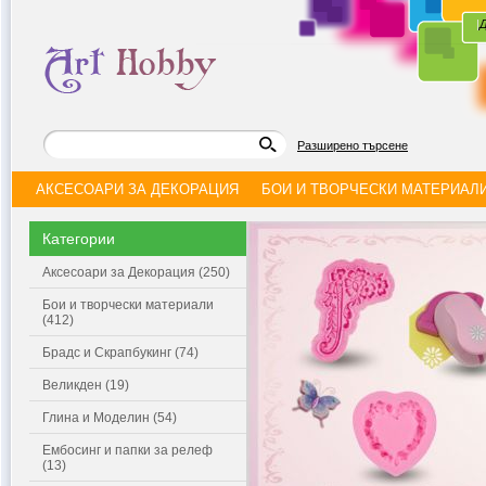
|
Д
Разширено търсене
АКСЕСОАРИ ЗА ДЕКОРАЦИЯ
БОИ И ТВОРЧЕСКИ МАТЕРИАЛ
Категории
Аксесоари за Декорация (250)
Бои и творчески материали
(412)
Брадс и Скрапбукинг (74)
Великден (19)
Глина и Моделин (54)
Ембосинг и папки за релеф
(13)