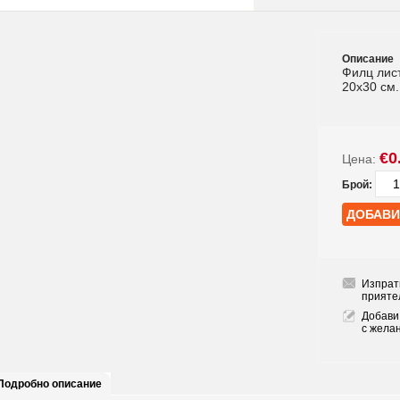
Описание
Филц лист
20x30 см.
€0
Цена:
Брой:
Изпрат
прияте
Добави
с жела
Подробно описание