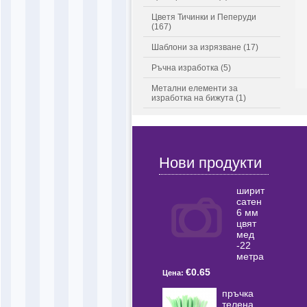
Цветя Тичинки и Пеперуди
(167)
Шаблони за изрязване (17)
Ръчна изработка (5)
Метални елементи за
изработка на бижута (1)
Нови продукти
ширит
сатен
6 мм
цвят
мед
-22
метра
€0.65
Цена:
пръчка
телена