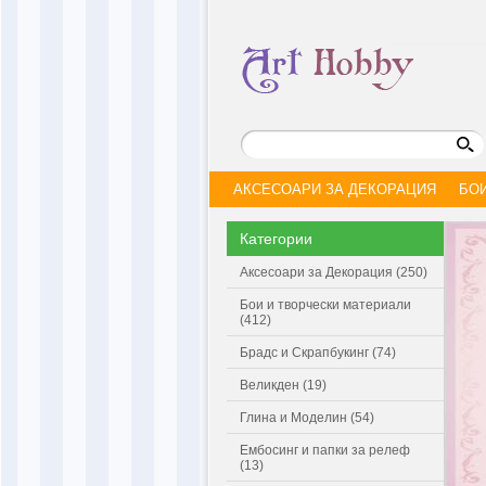
АКСЕСОАРИ ЗА ДЕКОРАЦИЯ
БО
Категории
Аксесоари за Декорация (250)
Бои и творчески материали
(412)
Брадс и Скрапбукинг (74)
Великден (19)
Глина и Моделин (54)
Ембосинг и папки за релеф
(13)