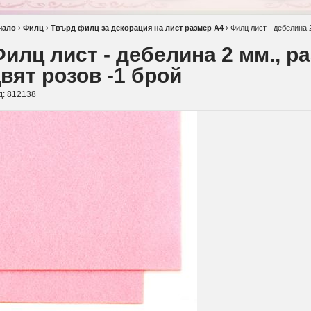
чало
›
Филц
›
Твърд филц за декорация на лист размер А4
›
Филц лист - дебелина 
илц лист - дебелина 2 мм., р
вят розов -1 брой
д:
812138