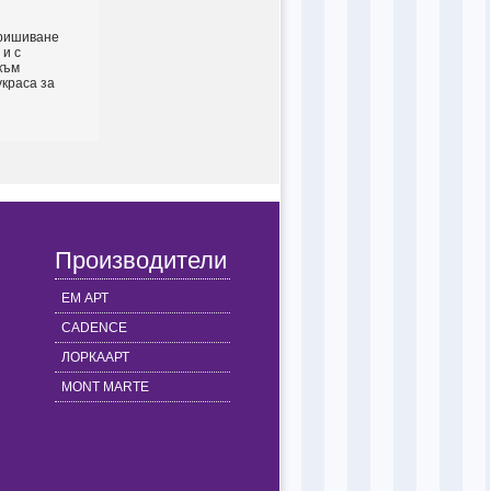
пришиване
 и с
към
украса за
Производители
ЕМ АРТ
CADENCE
ЛОРКААРТ
MONT MARTE