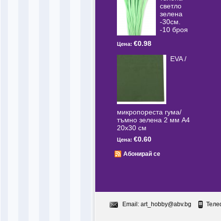
светлo
зелена
-30см.
-10 броя
€0.98
Цена:
EVA /
микропореста гума/
тъмно зелена 2 мм А4
20x30 см
€0.60
Цена:
Абонирай се
Email:
art_hobby@abv.bg
Теле