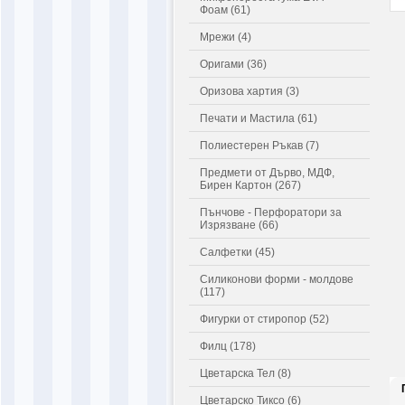
Фоам (61)
Мрежи (4)
Оригами (36)
Оризова хартия (3)
Печати и Мастила (61)
Полиестерен Ръкав (7)
Предмети от Дърво, МДФ,
Бирен Картон (267)
Пънчове - Перфоратори за
Изрязване (66)
Салфетки (45)
Силиконови форми - молдове
(117)
Фигурки от стиропор (52)
Филц (178)
Цветарска Тел (8)
Цветарско Тиксо (6)