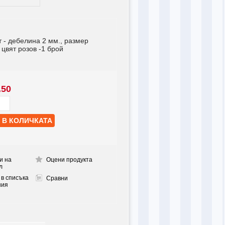
 - дебелина 2 мм., размер
 цвят розов -1 брой
.50
и на
Оцени продукта
л
 в списъка
Сравни
ния