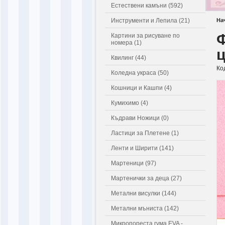
Естествени камъни (592)
Инструменти и Лепила (21)
На
Ф
Картини за рисуване по
номера (1)
ц
Квилинг (44)
Ко
Коледна украса (50)
Кошници и Кашпи (4)
Кумихимо (4)
Къдрави Ножици (0)
Ластици за Плетене (1)
Ленти и Ширити (141)
Мартеници (97)
Мартенички за деца (27)
Метални висулки (144)
Метални мъниста (142)
Микропореста гума EVA -