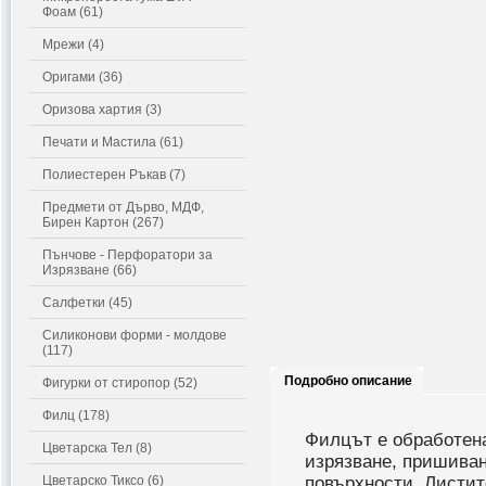
Фоам (61)
Мрежи (4)
Оригами (36)
Оризова хартия (3)
Печати и Мастила (61)
Полиестерен Ръкав (7)
Предмети от Дърво, МДФ,
Бирен Картон (267)
Пънчове - Перфоратори за
Изрязване (66)
Салфетки (45)
Силиконови форми - молдове
(117)
Подробно описание
Фигурки от стиропор (52)
Филц (178)
Филцът е обработена
Цветарска Тел (8)
изрязване, пришиван
Цветарско Тиксо (6)
повърхности. Листит