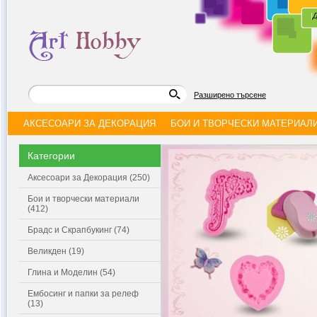
|
Д
Разширено търсене
АКСЕСОАРИ ЗА ДЕКОРАЦИЯ
БОИ И ТВОРЧЕСКИ МАТЕРИАЛ
Категории
Аксесоари за Декорация (250)
Бои и творчески материали
(412)
Брадс и Скрапбукинг (74)
Великден (19)
Глина и Моделин (54)
Ембосинг и папки за релеф
(13)