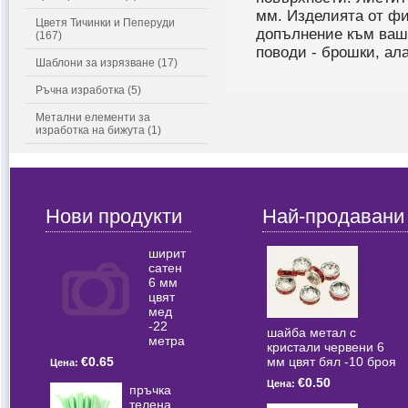
мм. Изделията от фи
Цветя Тичинки и Пеперуди
допълнение към ваш
(167)
поводи - брошки, ал
Шаблони за изрязване (17)
Ръчна изработка (5)
Метални елементи за
изработка на бижута (1)
Нови продукти
Най-продавани
ширит
сатен
6 мм
цвят
мед
-22
шайба метал с
метра
кристали червени 6
мм цвят бял -10 броя
€0.65
Цена:
€0.50
Цена:
пръчка
телена