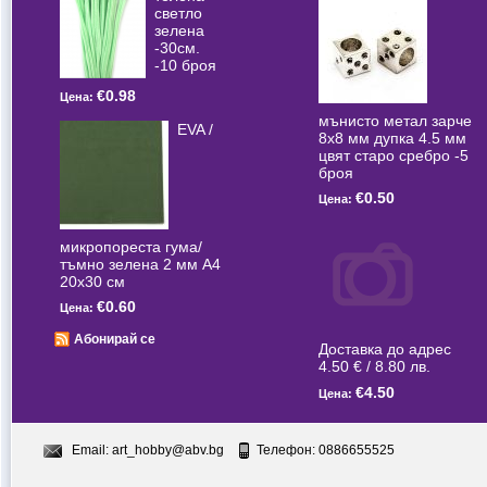
светлo
зелена
-30см.
-10 броя
€0.98
Цена:
мънисто метал зарче
EVA /
8x8 мм дупка 4.5 мм
цвят старо сребро -5
броя
€0.50
Цена:
микропореста гума/
тъмно зелена 2 мм А4
20x30 см
€0.60
Цена:
Абонирай се
Доставка до адрес
4.50 € / 8.80 лв.
€4.50
Цена:
Email:
art_hobby@abv.bg
Телефон: 0886655525