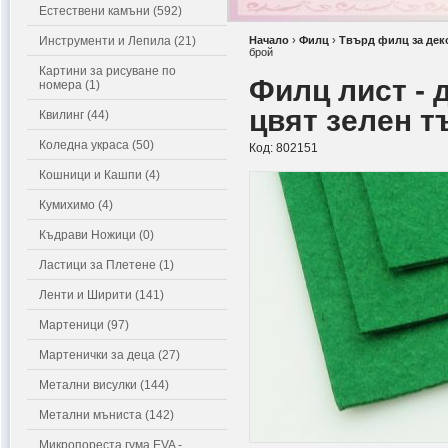
Естествени камъни (592)
Инструменти и Лепила (21)
Начало
›
Филц
›
Твърд филц за дек
брой
Картини за рисуване по
Филц лист - 
номера (1)
цвят зелен т
Квилинг (44)
Коледна украса (50)
Код:
802151
Кошници и Кашпи (4)
Кумихимо (4)
Къдрави Ножици (0)
Ластици за Плетене (1)
Ленти и Ширити (141)
Мартеници (97)
Мартенички за деца (27)
Метални висулки (144)
Метални мъниста (142)
Микропореста гума EVA -