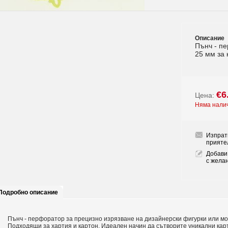
Описание
Пънч - пе
25 мм за 
€6
Цена:
Няма нали
Изпрат
прияте
Добави
с жела
Подробно описание
Пънч - перфоратор за прецизно изрязване на дизайнерски фигурки или мо
Подходящи за хартия и картон. Идеален начин да сътворите уникални кар