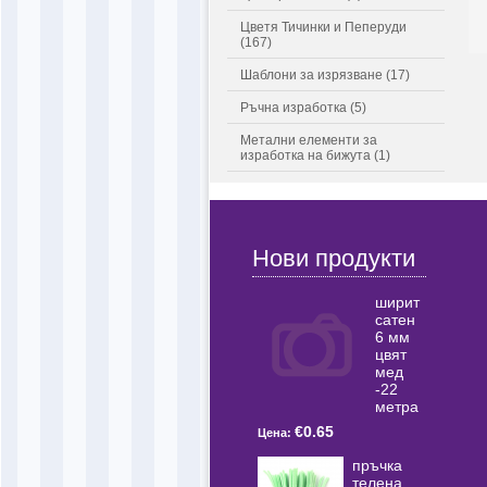
Цветя Тичинки и Пеперуди
(167)
Шаблони за изрязване (17)
Ръчна изработка (5)
Метални елементи за
изработка на бижута (1)
Нови продукти
ширит
сатен
6 мм
цвят
мед
-22
метра
€0.65
Цена:
пръчка
телена