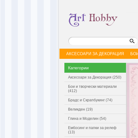
АКСЕСОАРИ ЗА ДЕКОРАЦИЯ
БО
Категории
Аксесоари за Декорация (250)
Бои и творчески материали
(412)
Брадс и Скрапбукинг (74)
Великден (19)
Глина и Моделин (54)
Ембосинг и папки за релеф
(13)