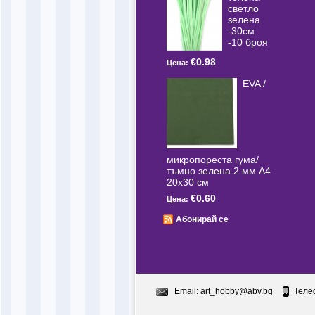
светлo
зелена
-30см.
-10 броя
€0.98
Цена:
EVA /
микропореста гума/
тъмно зелена 2 мм А4
20x30 см
€0.60
Цена:
Абонирай се
Email:
art_hobby@abv.bg
Теле