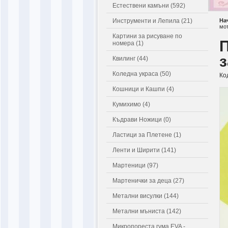
Естествени камъни (592)
Инструменти и Лепила (21)
На
мо
Картини за рисуване по
П
номера (1)
з
Квилинг (44)
Коледна украса (50)
Ко
Кошници и Кашпи (4)
Кумихимо (4)
Къдрави Ножици (0)
Ластици за Плетене (1)
Ленти и Ширити (141)
Мартеници (97)
Мартенички за деца (27)
Метални висулки (144)
Метални мъниста (142)
Микропореста гума EVA -