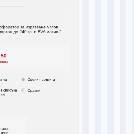
рфоратор за изрязване ъглов
картон до 240 гр. и EVA мотив 2
.50
чност
и на
Оцени продукта
л
 в списъка
Сравни
ния
тиви.
тички,