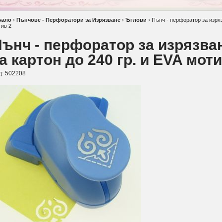
чало
›
Пънчове - Перфоратори за Изрязване
›
Ъглови
›
Пънч - перфоратор за изряз
тив 2
ънч - перфоратор за изрязва
а картон до 240 гр. и EVA моти
д:
502208