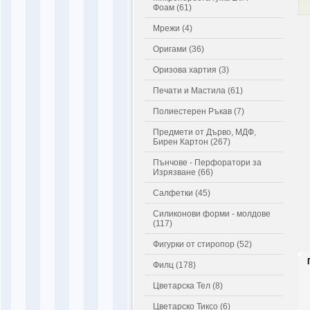
Фоам (61)
Мрежи (4)
Оригами (36)
Оризова хартия (3)
Печати и Мастила (61)
Полиестерен Ръкав (7)
Предмети от Дърво, МДФ,
Бирен Картон (267)
Пънчове - Перфоратори за
Изрязване (66)
Салфетки (45)
Силиконови форми - молдове
(117)
Фигурки от стиропор (52)
Филц (178)
Цветарска Тел (8)
Цветарско Тиксо (6)