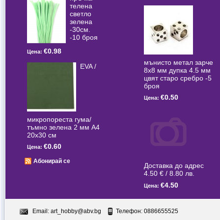
телена
светлo
зелена
-30см.
-10 броя
€0.98
Цена:
мънисто метал зарче
EVA /
8x8 мм дупка 4.5 мм
цвят старо сребро -5
броя
€0.50
Цена:
микропореста гума/
тъмно зелена 2 мм А4
20x30 см
€0.60
Цена:
Абонирай се
Доставка до адрес
4.50 € / 8.80 лв.
€4.50
Цена:
Email:
art_hobby@abv.bg
Телефон: 0886655525