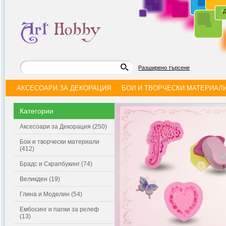
|
Д
Разширено търсене
АКСЕСОАРИ ЗА ДЕКОРАЦИЯ
БОИ И ТВОРЧЕСКИ МАТЕРИАЛ
Категории
Аксесоари за Декорация (250)
Бои и творчески материали
(412)
Брадс и Скрапбукинг (74)
Великден (19)
Глина и Моделин (54)
Ембосинг и папки за релеф
(13)