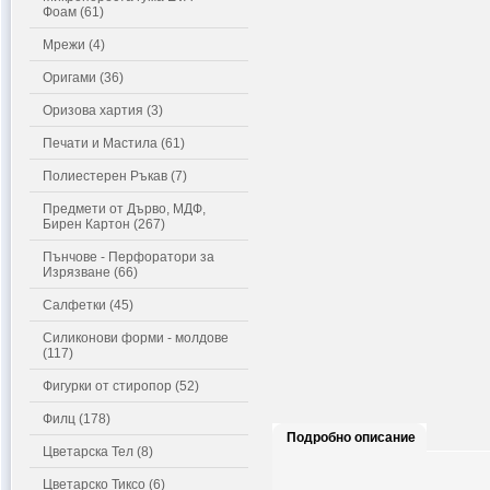
Фоам (61)
Мрежи (4)
Оригами (36)
Оризова хартия (3)
Печати и Мастила (61)
Полиестерен Ръкав (7)
Предмети от Дърво, МДФ,
Бирен Картон (267)
Пънчове - Перфоратори за
Изрязване (66)
Салфетки (45)
Силиконови форми - молдове
(117)
Фигурки от стиропор (52)
Филц (178)
Подробно описание
Цветарска Тел (8)
Цветарско Тиксо (6)