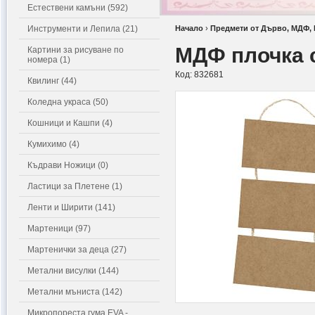
Естествени камъни (592)
Инструменти и Лепила (21)
Начало
›
Предмети от Дърво, МДФ,
МДФ плочка с
Картини за рисуване по
номера (1)
Код:
832681
Квилинг (44)
Коледна украса (50)
Кошници и Кашпи (4)
Кумихимо (4)
Къдрави Ножици (0)
Ластици за Плетене (1)
Ленти и Ширити (141)
Мартеници (97)
Мартенички за деца (27)
Метални висулки (144)
Метални мъниста (142)
Микропореста гума EVA -