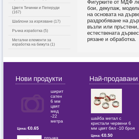
Фигурките от МДФ ле
бои, декупаж, модел
Цветя Тичинки и Пеперуди
(167)
на основата на дърв
раздробяване на дър
Шаблони за изрязване (17)
възли или пръстени, 
Ръчна изработка (5)
естествената дървес
рязане и обработка.
Метални елементи за
изработка на бижута (1)
Нови продукти
Най-продавани
ширит
сатен
6 мм
цвят
мед
-22
шайба метал с
метра
кристали червени 6
мм цвят бял -10 броя
€0.65
Цена:
€0.50
Цена:
пръчка