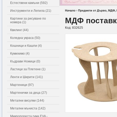
Естествени камъни (592)
Инструменти и Лепила (21)
Начало
›
Предмети от Дърво, МДФ,
МДФ поставка
Картини за рисуване по
номера (1)
Код:
832625
Квилинг (44)
Коледна украса (50)
Кошници и Кашпи (4)
Кумихимо (4)
Къдрави Ножици (0)
Ластици за Плетене (1)
Ленти и Ширити (141)
Мартеници (97)
Мартенички за деца (27)
Метални висулки (144)
Метални мъниста (142)
Микропореста гума EVA -