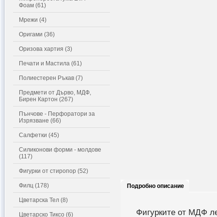
Фоам (61)
Мрежи (4)
Оригами (36)
Оризова хартия (3)
Печати и Мастила (61)
Полиестерен Ръкав (7)
Предмети от Дърво, МДФ,
Бирен Картон (267)
Пънчове - Перфоратори за
Изрязване (66)
Салфетки (45)
Силиконови форми - молдове
(117)
Фигурки от стиропор (52)
Филц (178)
Подробно описание
Цветарска Тел (8)
Фигурките от МДФ ле
Цветарско Тиксо (6)