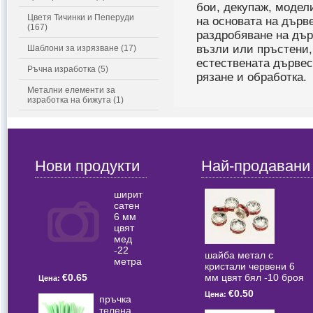
бои, декупаж, модел
Цветя Тичинки и Пеперуди
на основата на дърв
(167)
раздробяване на дър
възли или пръстени, 
Шаблони за изрязване (17)
естествената дървес
Ръчна изработка (5)
рязане и обработка.
Метални елементи за
изработка на бижута (1)
Нови продукти
Най-продавани
ширит
сатен
6 мм
цвят
мед
-22
шайба метал с
метра
кристали червени 6
мм цвят бял -10 броя
€0.65
Цена:
€0.50
Цена:
пръчка
телена