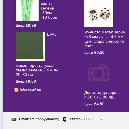
светлo
зелена
-30см.
-10 броя
€0.98
Цена:
мънисто метал зарче
EVA /
8x8 мм дупка 4.5 мм
цвят старо сребро -5
броя
€0.50
Цена:
микропореста гума/
тъмно зелена 2 мм А4
20x30 см
€0.60
Цена:
Абонирай се
Доставка до адрес
4.50 € / 8.80 лв.
€4.50
Цена:
Email:
art_hobby@abv.bg
Телефон: 0886655525