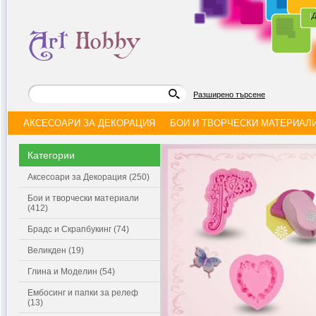
|
Д
Разширено търсене
АКСЕСОАРИ ЗА ДЕКОРАЦИЯ
БОИ И ТВОРЧЕСКИ МАТЕРИАЛ
Категории
Аксесоари за Декорация (250)
Бои и творчески материали
(412)
Брадс и Скрапбукинг (74)
Великден (19)
Глина и Моделин (54)
Ембосинг и папки за релеф
(13)