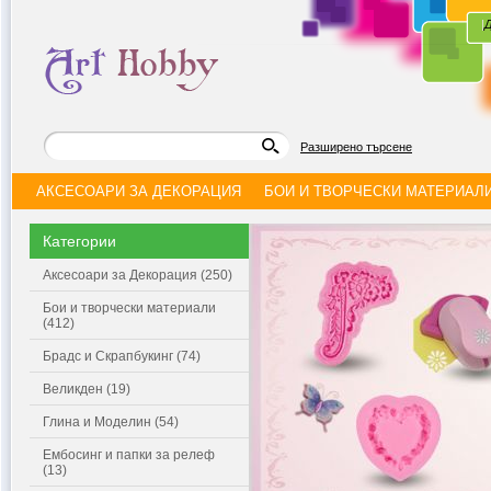
|
Д
Разширено търсене
АКСЕСОАРИ ЗА ДЕКОРАЦИЯ
БОИ И ТВОРЧЕСКИ МАТЕРИАЛ
Категории
Аксесоари за Декорация (250)
Бои и творчески материали
(412)
Брадс и Скрапбукинг (74)
Великден (19)
Глина и Моделин (54)
Ембосинг и папки за релеф
(13)