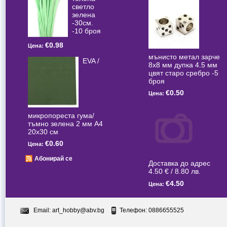
светлo
зелена
-30см.
-10 броя
€0.98
Цена:
мънисто метал зарче
EVA /
8x8 мм дупка 4.5 мм
цвят старо сребро -5
броя
€0.50
Цена:
микропореста гума/
тъмно зелена 2 мм А4
20x30 см
€0.60
Цена:
Абонирай се
Доставка до адрес
4.50 € / 8.80 лв.
€4.50
Цена:
Email:
art_hobby@abv.bg
Телефон: 0886655525