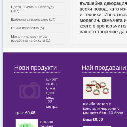
вълшебна декорация 
Цветя Тичинки и Пеперуди
всеки повод, като и
(167)
и техники. Използва
Шаблони за изрязване (17)
моделин, камъчета и
което е препоръчител
Ръчна изработка (5)
вашето творение да с
Метални елементи за
изработка на бижута (1)
Нови продукти
Най-продавани
ширит
сатен
6 мм
цвят
мед
-22
шайба метал с
метра
кристали червени 6
мм цвят бял -10 броя
€0.65
Цена:
€0.50
Цена:
пръчка
телена