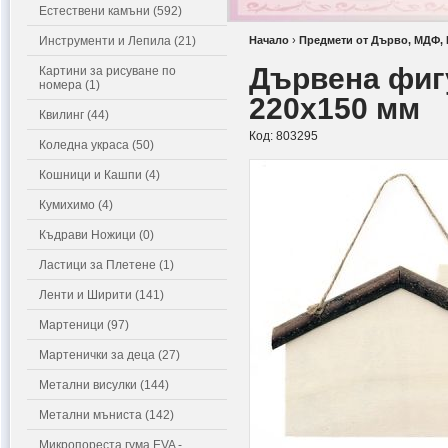
Естествени камъни (592)
Инструменти и Лепила (21)
Начало
›
Предмети от Дърво, МДФ,
Дървена фигу
Картини за рисуване по
номера (1)
220x150 мм
Квилинг (44)
Код:
803295
Коледна украса (50)
Кошници и Кашпи (4)
Кумихимо (4)
Къдрави Ножици (0)
Ластици за Плетене (1)
Ленти и Ширити (141)
Мартеници (97)
Мартенички за деца (27)
Метални висулки (144)
Метални мъниста (142)
Микропореста гума EVA -