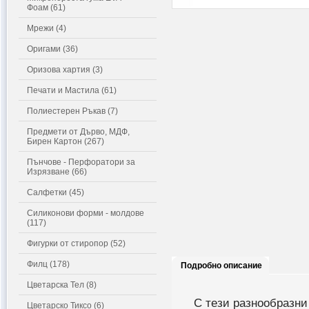
Фоам (61)
Мрежи (4)
Оригами (36)
Оризова хартия (3)
Печати и Мастила (61)
Полиестерен Ръкав (7)
Предмети от Дърво, МДФ,
Бирен Картон (267)
Пънчове - Перфоратори за
Изрязване (66)
Салфетки (45)
Силиконови форми - молдове
(117)
Фигурки от стиропор (52)
Филц (178)
Подробно описание
Цветарска Тел (8)
С тези разнообразни
Цветарско Тиксо (6)