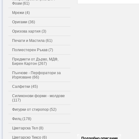
Фоам (61)
Мрежи (4)
Оригами (36)
Оризова хартия (3)
Печати и Мастила (61)
Полиестерен Ръкав (7)
Предмети от Дърво, МДФ,
Бирен Картон (267)
Пънчове - Перфоратори за
Изрязване (66)
Салфетки (45)
Силиконови форми - молдове
(117)
Фигурки от стиропор (52)
Филц (178)
Цветарска Тел (8)
Цветарско Тиксо (6)
Подробно описание