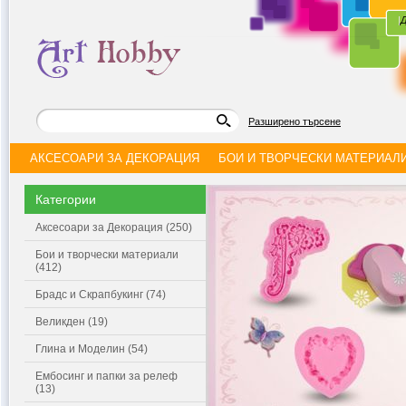
|
Д
Разширено търсене
АКСЕСОАРИ ЗА ДЕКОРАЦИЯ
БОИ И ТВОРЧЕСКИ МАТЕРИАЛ
Категории
Аксесоари за Декорация (250)
Бои и творчески материали
(412)
Брадс и Скрапбукинг (74)
Великден (19)
Глина и Моделин (54)
Ембосинг и папки за релеф
(13)