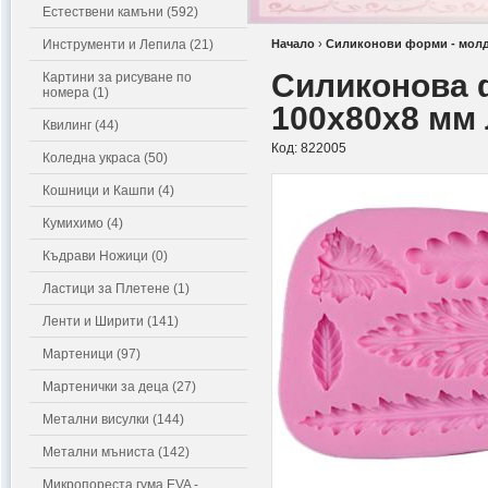
Естествени камъни (592)
Инструменти и Лепила (21)
Начало
›
Силиконови форми - мол
Силиконова 
Картини за рисуване по
номера (1)
100x80x8 мм
Квилинг (44)
Код:
822005
Коледна украса (50)
Кошници и Кашпи (4)
Кумихимо (4)
Къдрави Ножици (0)
Ластици за Плетене (1)
Ленти и Ширити (141)
Мартеници (97)
Мартенички за деца (27)
Метални висулки (144)
Метални мъниста (142)
Микропореста гума EVA -