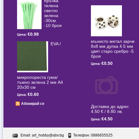
пръчка
телена
светлo
зелена
-30см.
-10 броя
€0.98
Цена:
мънисто метал зарче
EVA /
8x8 мм дупка 4.5 мм
цвят старо сребро -5
броя
€0.50
Цена:
микропореста гума/
тъмно зелена 2 мм А4
20x30 см
€0.60
Цена:
Абонирай се
Доставка до адрес
4.50 € / 8.80 лв.
€4.50
Цена:
Email:
art_hobby@abv.bg
Телефон: 0886655525