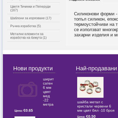
Цветя Тичинки и Пеперуди
(167)
Силиконови форми - 
Шаблони за изрязване (17)
топъл силикон, епок
термоустойчиви на т
Ръчна изработка (5)
се използват многок
Метални елементи за
захарни изделия и м
изработка на бижута (1)
Нови продукти
Най-продавани
ширит
сатен
6 мм
цвят
мед
-22
шайба метал с
метра
кристали червени 6
мм цвят бял -10 броя
€0.65
Цена:
€0.50
Цена: