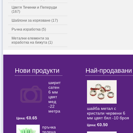
Цветя Тичинки и Пеперуди
(167)
Шаблони за изрязване (17)
Ръчна изработка (5)
Метални елементи за
изработка на бижута (1)
Нови продукти
Най-продавани
ширит
сатен
6 мм
цвят
мед
-22
шайба метал с
метра
кристали червени 6
мм цвят бял -10 броя
€0.65
Цена:
€0.50
Цена:
пръчка
телена