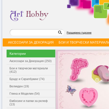
|
Д
Разширено търсене
АКСЕСОАРИ ЗА ДЕКОРАЦИЯ
БОИ И ТВОРЧЕСКИ МАТЕРИАЛ
Категории
Аксесоари за Декорация (250)
Бои и творчески материали
(412)
Брадс и Скрапбукинг (74)
Великден (19)
Глина и Моделин (54)
Ембосинг и папки за релеф
(13)