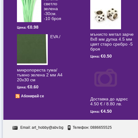
светлo
зелена
-30см.
-10 броя
€0.98
Цена:
мънисто метал зарче
EVA /
8x8 мм дупка 4.5 мм
цвят старо сребро -5
броя
€0.50
Цена:
микропореста гума/
тъмно зелена 2 мм А4
20x30 см
€0.60
Цена:
Абонирай се
Доставка до адрес
4.50 € / 8.80 лв.
€4.50
Цена:
Email:
art_hobby@abv.bg
Телефон: 0886655525