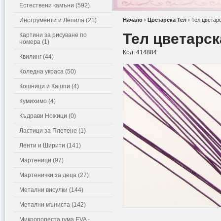
Естествени камъни (592)
Инструменти и Лепила (21)
Начало
›
Цветарска Тел
›
Тел цветарс
Тел цветарск
Картини за рисуване по
номера (1)
Код:
414884
Квилинг (44)
Коледна украса (50)
Кошници и Кашпи (4)
Кумихимо (4)
Къдрави Ножици (0)
Ластици за Плетене (1)
Ленти и Ширити (141)
Мартеници (97)
Мартенички за деца (27)
Метални висулки (144)
Метални мъниста (142)
Микропореста гума EVA -