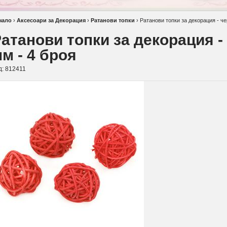
чало
›
Аксесоари за Декорация
›
Ратанови топки
›
Ратанови топки за декорация - че
атанови топки за декорация - 
м - 4 броя
д:
812411