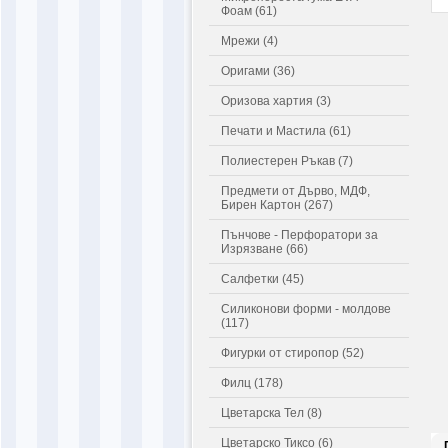
Фоам (61)
Мрежи (4)
Оригами (36)
Оризова хартия (3)
Печати и Мастила (61)
Полиестерен Ръкав (7)
Предмети от Дърво, МДФ,
Бирен Картон (267)
Пънчове - Перфоратори за
Изрязване (66)
Салфетки (45)
Силиконови форми - молдове
(117)
Фигурки от стиропор (52)
Филц (178)
Цветарска Тел (8)
Цветарско Тиксо (6)