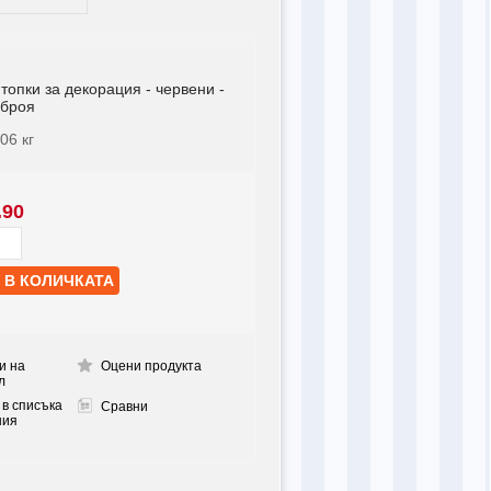
топки за декорация - червени -
 броя
006
кг
.90
и на
Оцени продукта
л
 в списъка
Сравни
ния