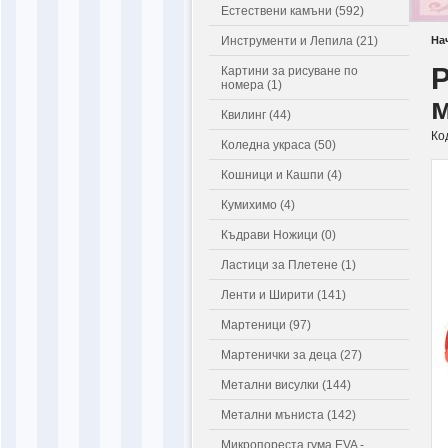
Естествени камъни (592)
Инструменти и Лепила (21)
На
Р
Картини за рисуване по
номера (1)
м
Квилинг (44)
Ко
Коледна украса (50)
Кошници и Кашпи (4)
Кумихимо (4)
Къдрави Ножици (0)
Ластици за Плетене (1)
Ленти и Ширити (141)
Мартеници (97)
Мартенички за деца (27)
Метални висулки (144)
Метални мъниста (142)
Микропореста гума EVA -