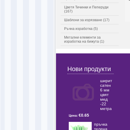
Цветя Тичинки и Пеперуди
(167)
Шаблони за изрязване (17)
Ръчна изработка (5)
Метални елементи за
изработка на бижута (1)
Нови продукти
ширит
сатен
6 мм
цвят
мед
-22
метра
€0.65
Цена:
пръчка
телена