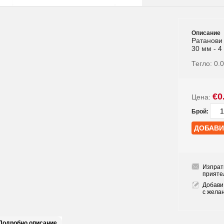
Описание
Ратанови 
30 мм - 4
Тегло:
0.
€0
Цена:
Брой:
Изпрат
прияте
Добави
с жела
Подробно описание