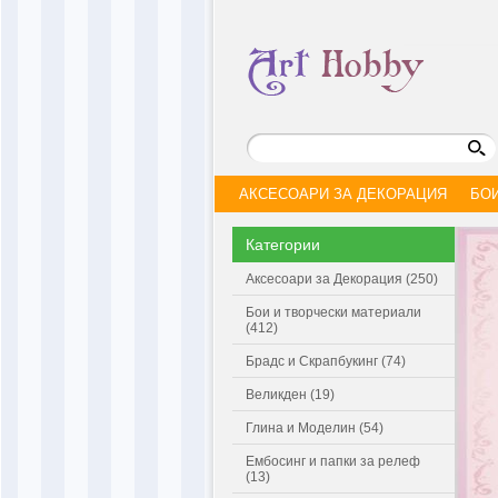
АКСЕСОАРИ ЗА ДЕКОРАЦИЯ
БО
Категории
Аксесоари за Декорация (250)
Бои и творчески материали
(412)
Брадс и Скрапбукинг (74)
Великден (19)
Глина и Моделин (54)
Ембосинг и папки за релеф
(13)