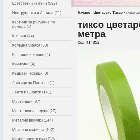
Естествени камъни (592)
Инструменти и Лепила (21)
Начало
›
Цветарско Тиксо
›
тиксо цв
тиксо цветар
Картини за рисуване по
номера (1)
метра
Квилинг (44)
Код:
414852
Коледна украса (50)
Кошници и Кашпи (4)
Кумихимо (4)
Къдрави Ножици (0)
Ластици за Плетене (1)
Ленти и Ширити (141)
Мартеници (97)
Мартенички за деца (27)
Метални висулки (144)
Метални мъниста (142)
Микропореста гума EVA -