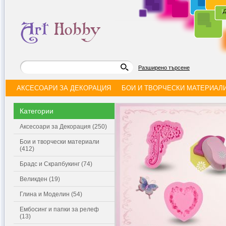
|
Д
Разширено търсене
АКСЕСОАРИ ЗА ДЕКОРАЦИЯ
БОИ И ТВОРЧЕСКИ МАТЕРИАЛ
Категории
Аксесоари за Декорация (250)
Бои и творчески материали
(412)
Брадс и Скрапбукинг (74)
Великден (19)
Глина и Моделин (54)
Ембосинг и папки за релеф
(13)