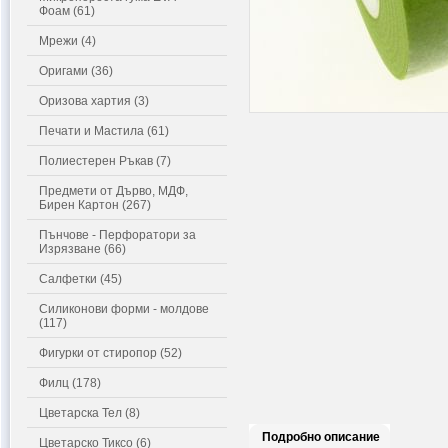
Фоам (61)
Мрежи (4)
Оригами (36)
Оризова хартия (3)
Печати и Мастила (61)
Полиестерен Ръкав (7)
Предмети от Дърво, МДФ,
Бирен Картон (267)
Пънчове - Перфоратори за
Изрязване (66)
Салфетки (45)
Силиконови форми - молдове
(117)
Фигурки от стиропор (52)
Филц (178)
Цветарска Тел (8)
Подробно описание
Цветарско Тиксо (6)