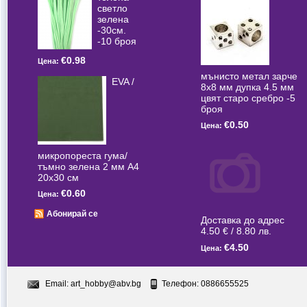
светлo
зелена
-30см.
-10 броя
€0.98
Цена:
мънисто метал зарче
EVA /
8x8 мм дупка 4.5 мм
цвят старо сребро -5
броя
€0.50
Цена:
микропореста гума/
тъмно зелена 2 мм А4
20x30 см
€0.60
Цена:
Абонирай се
Доставка до адрес
4.50 € / 8.80 лв.
€4.50
Цена:
Email:
art_hobby@abv.bg
Телефон: 0886655525