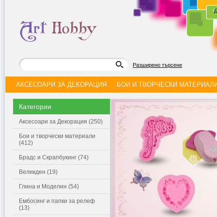
|
Д
Разширено търсене
АКСЕСОАРИ ЗА ДЕКОРАЦИЯ
БОИ И ТВОРЧЕСКИ МАТЕРИАЛ
Категории
Аксесоари за Декорация (250)
Бои и творчески материали
(412)
Брадс и Скрапбукинг (74)
Великден (19)
Глина и Моделин (54)
Ембосинг и папки за релеф
(13)