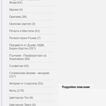
Фоам (61)
Мрежи (4)
Оригами (36)
Оризова хартия (3)
Печати и Мастила (61)
Полиестерен Ръкав (7)
Предмети от Дърво, МДФ,
Бирен Картон (267)
Пънчове - Перфоратори за
Изрязване (66)
Салфетки (45)
Силиконови форми - молдове
(117)
Фигурки от стиропор (52)
Подробно описание
Филц (178)
Цветарска Тел (8)
Цветарско Тиксо (6)