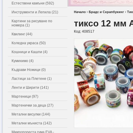
Естествени камъни (592)
Инструменти и Лепила (21)
Начало
›
Брадс и Скрапбукинг
›
Тик
тиксо 12 мм 
Картини за рисуване по
номера (1)
Код:
408517
Квилинг (44)
Коледна украса (50)
Кошници и Кашпи (4)
Кумихимо (4)
Къдрави Ножици (0)
Ластици за Плетене (1)
Ленти и Ширити (141)
Мартеници (97)
Мартенички за деца (27)
Метални висулки (144)
Метални мъниста (142)
Микропореста гума EVA -