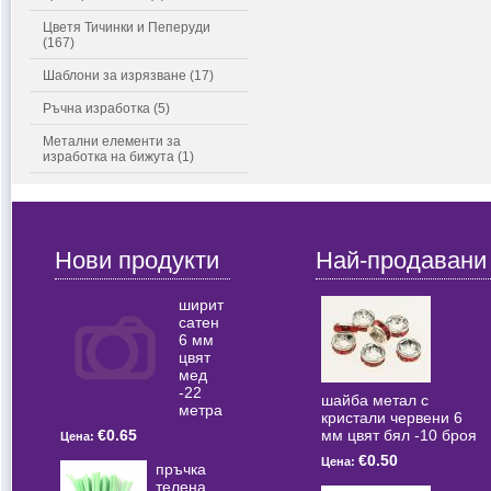
Цветя Тичинки и Пеперуди
(167)
Шаблони за изрязване (17)
Ръчна изработка (5)
Метални елементи за
изработка на бижута (1)
Нови продукти
Най-продавани
ширит
сатен
6 мм
цвят
мед
-22
шайба метал с
метра
кристали червени 6
мм цвят бял -10 броя
€0.65
Цена:
€0.50
Цена:
пръчка
телена