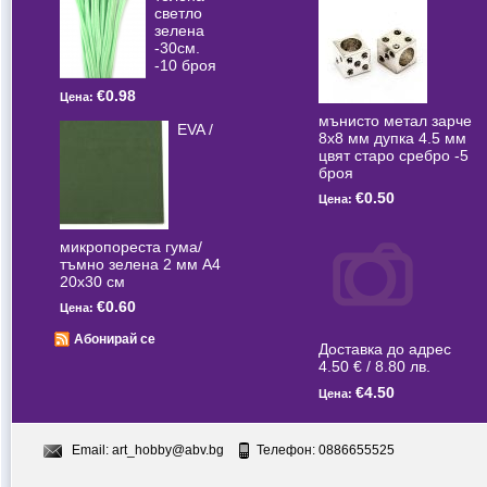
светлo
зелена
-30см.
-10 броя
€0.98
Цена:
мънисто метал зарче
EVA /
8x8 мм дупка 4.5 мм
цвят старо сребро -5
броя
€0.50
Цена:
микропореста гума/
тъмно зелена 2 мм А4
20x30 см
€0.60
Цена:
Абонирай се
Доставка до адрес
4.50 € / 8.80 лв.
€4.50
Цена:
Email:
art_hobby@abv.bg
Телефон: 0886655525