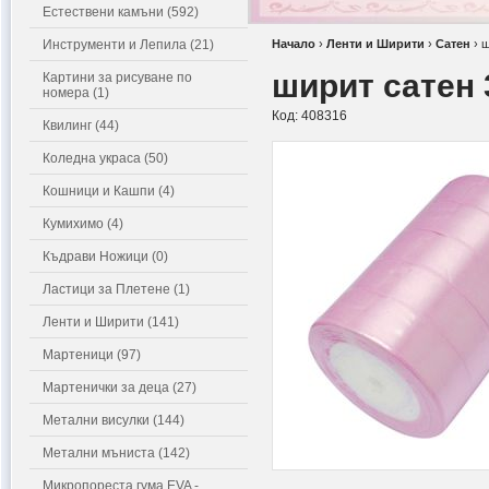
Естествени камъни (592)
Инструменти и Лепила (21)
Начало
›
Ленти и Ширити
›
Сатен
›
ш
ширит сатен 
Картини за рисуване по
номера (1)
Код:
408316
Квилинг (44)
Коледна украса (50)
Кошници и Кашпи (4)
Кумихимо (4)
Къдрави Ножици (0)
Ластици за Плетене (1)
Ленти и Ширити (141)
Мартеници (97)
Мартенички за деца (27)
Метални висулки (144)
Метални мъниста (142)
Микропореста гума EVA -