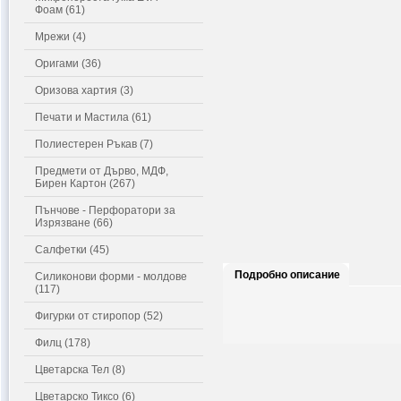
Фоам (61)
Мрежи (4)
Оригами (36)
Оризова хартия (3)
Печати и Мастила (61)
Полиестерен Ръкав (7)
Предмети от Дърво, МДФ,
Бирен Картон (267)
Пънчове - Перфоратори за
Изрязване (66)
Салфетки (45)
Подробно описание
Силиконови форми - молдове
(117)
Фигурки от стиропор (52)
Филц (178)
Цветарска Тел (8)
Цветарско Тиксо (6)