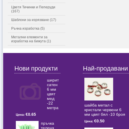
Цветя Тичинки и Пеперуди
(167)
Шаблони за изрязване (17)
Ръчна изработка (5)
Метални елементи за
изработка на бижута (1)
Нови продукти
Най-продавани
ширит
сатен
6 мм
цвят
мед
-22
шайба метал с
метра
кристали червени 6
мм цвят бял -10 броя
€0.65
Цена:
€0.50
Цена:
пръчка
телена