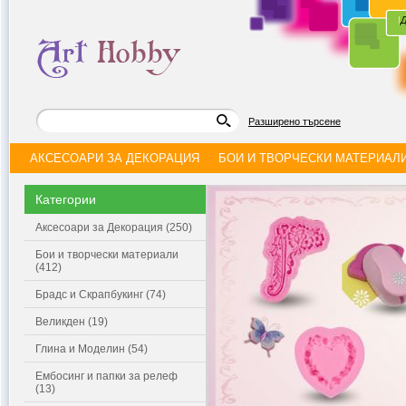
|
Д
Разширено търсене
АКСЕСОАРИ ЗА ДЕКОРАЦИЯ
БОИ И ТВОРЧЕСКИ МАТЕРИАЛ
Категории
Аксесоари за Декорация (250)
Бои и творчески материали
(412)
Брадс и Скрапбукинг (74)
Великден (19)
Глина и Моделин (54)
Ембосинг и папки за релеф
(13)