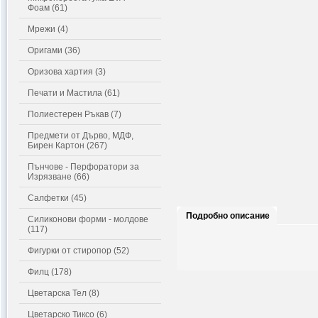
Фоам (61)
Мрежи (4)
Оригами (36)
Оризова хартия (3)
Печати и Мастила (61)
Полиестерен Ръкав (7)
Предмети от Дърво, МДФ,
Бирен Картон (267)
Пънчове - Перфоратори за
Изрязване (66)
Салфетки (45)
Подробно описание
Силиконови форми - молдове
(117)
Фигурки от стиропор (52)
Филц (178)
Цветарска Тел (8)
Цветарско Тиксо (6)