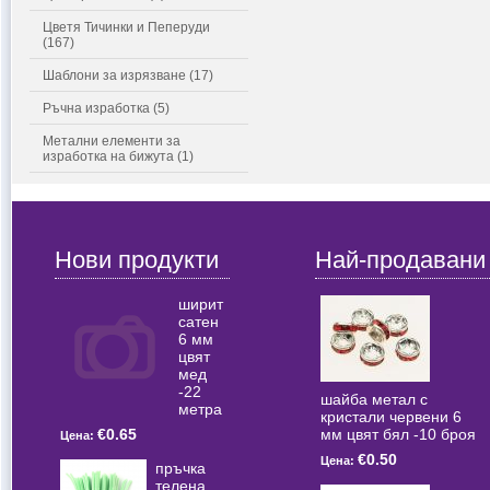
Цветя Тичинки и Пеперуди
(167)
Шаблони за изрязване (17)
Ръчна изработка (5)
Метални елементи за
изработка на бижута (1)
Нови продукти
Най-продавани
ширит
сатен
6 мм
цвят
мед
-22
шайба метал с
метра
кристали червени 6
мм цвят бял -10 броя
€0.65
Цена:
€0.50
Цена:
пръчка
телена