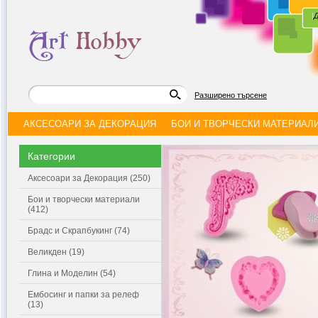
|
Д
Разширено търсене
АКСЕСОАРИ ЗА ДЕКОРАЦИЯ
БОИ И ТВОРЧЕСКИ МАТЕРИАЛ
Категории
Аксесоари за Декорация (250)
Бои и творчески материали
(412)
Брадс и Скрапбукинг (74)
Великден (19)
Глина и Моделин (54)
Ембосинг и папки за релеф
(13)