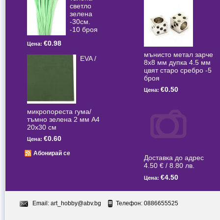
светлo
зелена
-30см.
-10 броя
€0.98
Цена:
мънисто метал зарче
EVA /
8x8 мм дупка 4.5 мм
цвят старо сребро -5
броя
€0.50
Цена:
микропореста гума/
тъмно зелена 2 мм А4
20x30 см
€0.60
Цена:
Абонирай се
Доставка до адрес
4.50 € / 8.80 лв.
€4.50
Цена:
Email:
art_hobby@abv.bg
Телефон: 0886655525