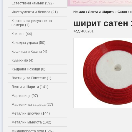
Естествени камъни (592)
Инструменти и Лепила (21)
Начало
›
Ленти и Ширити
›
Сатен
›
ш
ширит сатен 
Картини за рисуване по
номера (1)
Код:
408201
Квилинг (44)
Коледна украса (50)
Кошници и Кашпи (4)
Кумихимо (4)
Къдрави Ножици (0)
Ластици за Плетене (1)
Ленти и Ширити (141)
Мартеници (97)
Мартенички за деца (27)
Метални висулки (144)
Метални мъниста (142)
Микропореста гума EVA -