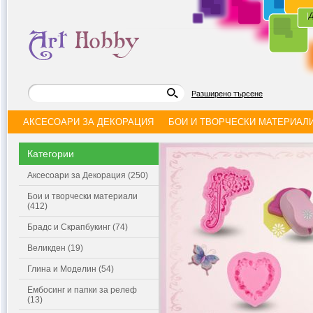
|
Д
Разширено търсене
АКСЕСОАРИ ЗА ДЕКОРАЦИЯ
БОИ И ТВОРЧЕСКИ МАТЕРИАЛ
Категории
Аксесоари за Декорация (250)
Бои и творчески материали
(412)
Брадс и Скрапбукинг (74)
Великден (19)
Глина и Моделин (54)
Ембосинг и папки за релеф
(13)