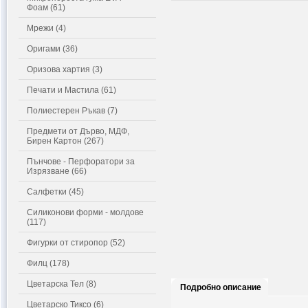
Фоам (61)
Мрежи (4)
Оригами (36)
Оризова хартия (3)
Печати и Мастила (61)
Полиестерен Ръкав (7)
Предмети от Дърво, МДФ,
Бирен Картон (267)
Пънчове - Перфоратори за
Изрязване (66)
Салфетки (45)
Силиконови форми - молдове
(117)
Фигурки от стиропор (52)
Филц (178)
Цветарска Тел (8)
Подробно описание
Цветарско Тиксо (6)