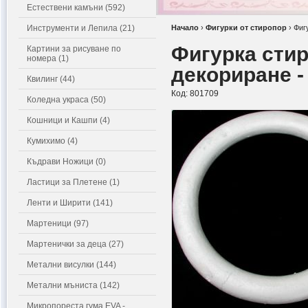
Естествени камъни (592)
Инструменти и Лепила (21)
Начало
›
Фигурки от стиропор
›
Фиг
Фигурка стир
Картини за рисуване по
номера (1)
декориране -
Квилинг (44)
Код:
801709
Коледна украса (50)
Кошници и Кашпи (4)
Кумихимо (4)
Къдрави Ножици (0)
Ластици за Плетене (1)
Ленти и Ширити (141)
Мартеници (97)
Мартенички за деца (27)
Метални висулки (144)
Метални мъниста (142)
Микропореста гума EVA -