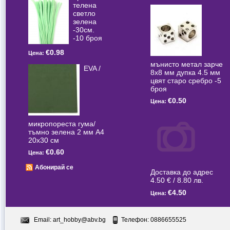
телена
светлo
зелена
-30см.
-10 броя
€0.98
Цена:
мънисто метал зарче
EVA /
8x8 мм дупка 4.5 мм
цвят старо сребро -5
броя
€0.50
Цена:
микропореста гума/
тъмно зелена 2 мм А4
20x30 см
€0.60
Цена:
Абонирай се
Доставка до адрес
4.50 € / 8.80 лв.
€4.50
Цена:
Email:
art_hobby@abv.bg
Телефон: 0886655525