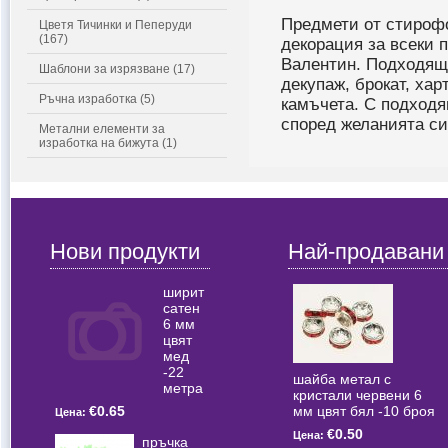
Предмети от стирофо
Цветя Тичинки и Пеперуди
(167)
декорация за всеки 
Валентин. Подходящи
Шаблони за изрязване (17)
декупаж, брокат, хар
Ръчна изработка (5)
камъчета. С подходя
според желанията си
Метални елементи за
изработка на бижута (1)
Нови продукти
Най-продавани
ширит
сатен
6 мм
цвят
мед
-22
шайба метал с
метра
кристали червени 6
мм цвят бял -10 броя
€0.65
Цена:
€0.50
Цена:
пръчка