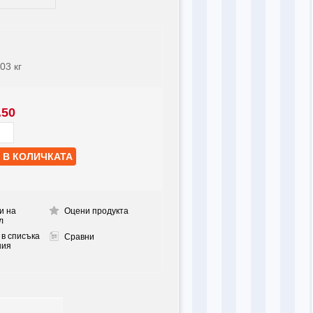
003
кг
.50
и на
Оцени продукта
л
 в списъка
Сравни
ния