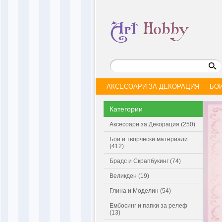
АКСЕСОАРИ ЗА ДЕКОРАЦИЯ
БО
Категории
Аксесоари за Декорация (250)
Бои и творчески материали
(412)
Брадс и Скрапбукинг (74)
Великден (19)
Глина и Моделин (54)
Ембосинг и папки за релеф
(13)