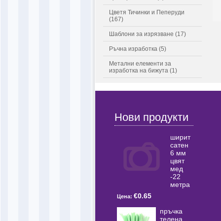
Цветя Тичинки и Пеперуди
(167)
Шаблони за изрязване (17)
Ръчна изработка (5)
Метални елементи за
изработка на бижута (1)
Нови продукти
ширит
сатен
6 мм
цвят
мед
-22
метра
€0.65
Цена:
пръчка
телена