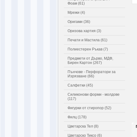
Фоам (61)
Мрежи (4)
Оригами (36)
Оризова хартия (3)
Печати и Мастила (61)
Полиестерен Ръкав (7)
Предмети от Дърво, МДФ,
Бирен Картон (267)
Пънчове - Перфоратори за
Изрязване (66)
Салфетки (45)
Силиконови форми - молдове
(117)
Фигурки от стиропор (52)
Филц (178)
Цветарска Тел (8)
Цветарско Тиксо (6)