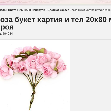
чало
›
Цветя Тичинки и Пеперуди
›
Цветя от хартия
›
роза букет хартия и тел 20x80
оза букет хартия и тел 20x80 
броя
д:
404934