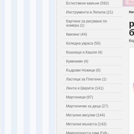
Естествени камъни (592)
Инструменти и Лепила (21)
На
р
Картини за рисуване по
номера (1)
Квилинг (44)
Ко
Коледна украса (50)
Кошници и Кашпи (4)
Кумихимо (4)
Къдрави Ножици (0)
Ластици за Плетене (1)
Ленти и Ширити (141)
Мартеници (97)
Мартенички за деца (27)
Метални висулки (144)
Метални мъниста (142)
Микропореста гума EVA -