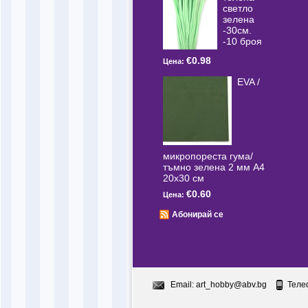
светлo
зелена
-30см.
-10 броя
€0.98
Цена:
EVA /
микропореста гума/
тъмно зелена 2 мм А4
20x30 см
€0.60
Цена:
Абонирай се
Email:
art_hobby@abv.bg
Теле