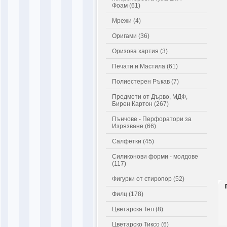
Фоам (61)
Мрежи (4)
Оригами (36)
Оризова хартия (3)
Печати и Мастила (61)
Полиестерен Ръкав (7)
Предмети от Дърво, МДФ,
Бирен Картон (267)
Пънчове - Перфоратори за
Изрязване (66)
Салфетки (45)
Силиконови форми - молдове
(117)
Фигурки от стиропор (52)
Филц (178)
Цветарска Тел (8)
Цветарско Тиксо (6)