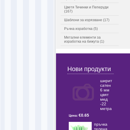
Цветя Тичинки и Пеперуди
(167)
Шаблони за изрязване (17)
Ръчна изработка (5)
Метални елементи за
изработка на бижута (1)
Нови продукти
ширит
сатен
6 мм
цвят
мед
-22
метра
€0.65
Цена:
пръчка
телена