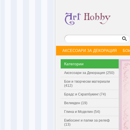
АКСЕСОАРИ ЗА ДЕКОРАЦИЯ
БО
Категории
Аксесоари за Декорация (250)
Бои и творчески материали
(412)
Брадс и Скрапбукинг (74)
Великден (19)
Глина и Моделин (54)
Ембосинг и папки за релеф
(13)