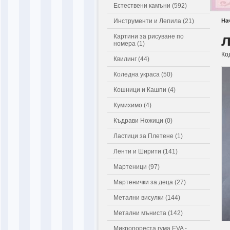
Естествени камъни (592)
Инструменти и Лепила (21)
На
л
Картини за рисуване по
номера (1)
Ко
Квилинг (44)
Коледна украса (50)
Кошници и Кашпи (4)
Кумихимо (4)
Къдрави Ножици (0)
Ластици за Плетене (1)
Ленти и Ширити (141)
Мартеници (97)
Мартенички за деца (27)
Метални висулки (144)
Метални мъниста (142)
Микропореста гума EVA -