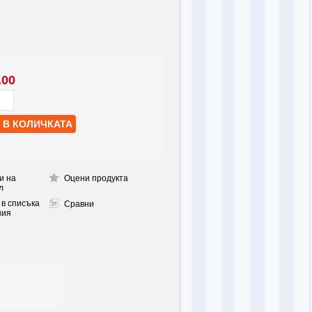
.00
и на
Оцени продукта
л
 в списъка
Сравни
ния