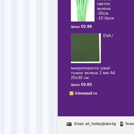
светлo
зелена
-30см.
-10 броя
€0.98
Цена:
EVA /
микропореста гума/
тъмно зелена 2 мм А4
20x30 см
€0.60
Цена:
Абонирай се
Email:
art_hobby@abv.bg
Теле