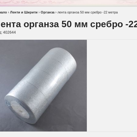
чало
›
Ленти и Ширити
›
Органза
›
лента органза 50 мм сребро -22 метра
ента органза 50 мм сребро -2
д:
402644