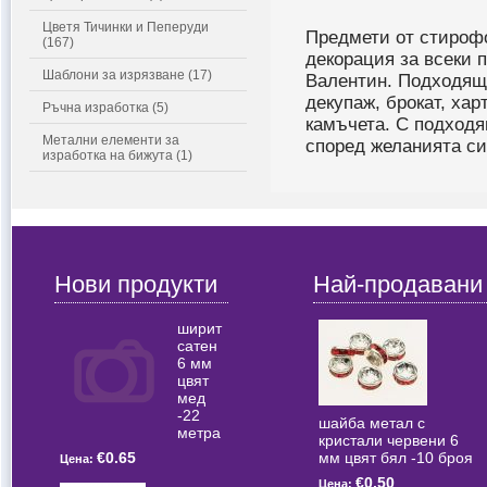
Цветя Тичинки и Пеперуди
Предмети от стирофо
(167)
декорация за всеки 
Шаблони за изрязване (17)
Валентин. Подходящи
декупаж, брокат, хар
Ръчна изработка (5)
камъчета. С подходя
Метални елементи за
според желанията си
изработка на бижута (1)
Нови продукти
Най-продавани
ширит
сатен
6 мм
цвят
мед
-22
шайба метал с
метра
кристали червени 6
мм цвят бял -10 броя
€0.65
Цена:
€0.50
Цена: