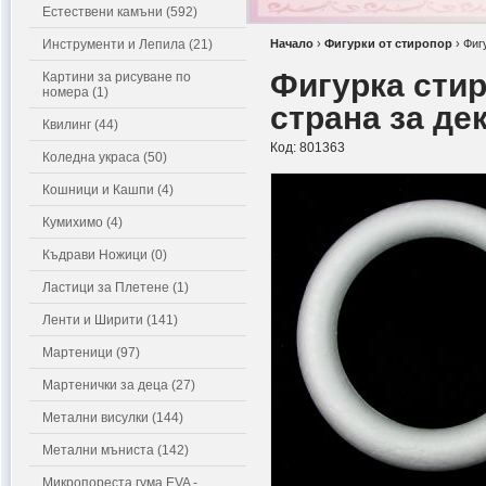
Естествени камъни (592)
Инструменти и Лепила (21)
Начало
›
Фигурки от стиропор
›
Фиг
Фигурка стир
Картини за рисуване по
номера (1)
страна за де
Квилинг (44)
Код:
801363
Коледна украса (50)
Кошници и Кашпи (4)
Кумихимо (4)
Къдрави Ножици (0)
Ластици за Плетене (1)
Ленти и Ширити (141)
Мартеници (97)
Мартенички за деца (27)
Метални висулки (144)
Метални мъниста (142)
Микропореста гума EVA -