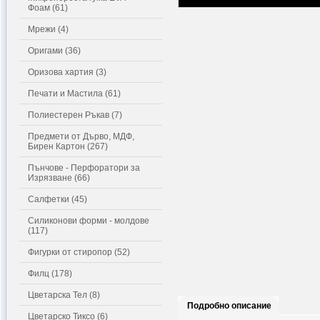
Фоам (61)
Мрежи (4)
Оригами (36)
Оризова хартия (3)
Печати и Мастила (61)
Полиестерен Ръкав (7)
Предмети от Дърво, МДФ,
Бирен Картон (267)
Пънчове - Перфоратори за
Изрязване (66)
Салфетки (45)
Силиконови форми - молдове
(117)
Фигурки от стиропор (52)
Филц (178)
Цветарска Тел (8)
Подробно описание
Цветарско Тиксо (6)