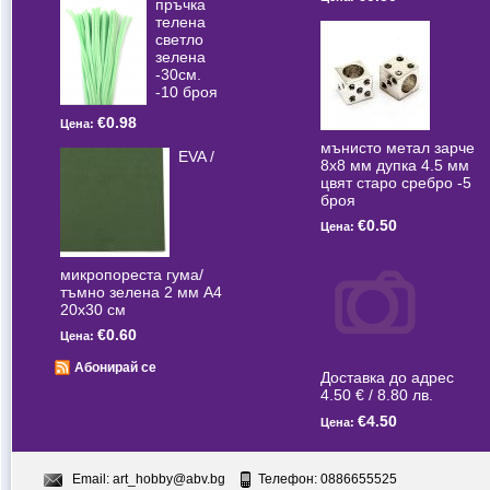
пръчка
телена
светлo
зелена
-30см.
-10 броя
€0.98
Цена:
мънисто метал зарче
EVA /
8x8 мм дупка 4.5 мм
цвят старо сребро -5
броя
€0.50
Цена:
микропореста гума/
тъмно зелена 2 мм А4
20x30 см
€0.60
Цена:
Абонирай се
Доставка до адрес
4.50 € / 8.80 лв.
€4.50
Цена:
Email:
art_hobby@abv.bg
Телефон: 0886655525