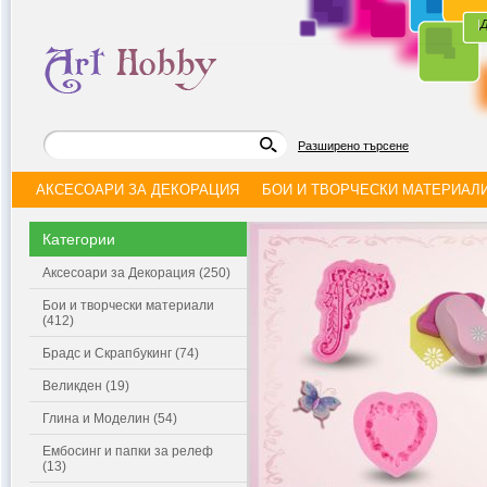
|
Д
Разширено търсене
АКСЕСОАРИ ЗА ДЕКОРАЦИЯ
БОИ И ТВОРЧЕСКИ МАТЕРИАЛ
Категории
Аксесоари за Декорация (250)
Бои и творчески материали
(412)
Брадс и Скрапбукинг (74)
Великден (19)
Глина и Моделин (54)
Ембосинг и папки за релеф
(13)