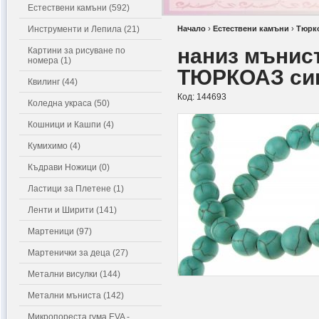
Естествени камъни (592)
Инструменти и Лепила (21)
Начало
›
Естествени камъни
›
Тюрк
наниз мънис
Картини за рисуване по
номера (1)
ТЮРКОАЗ син
Квилинг (44)
Код:
144693
Коледна украса (50)
Кошници и Кашпи (4)
Кумихимо (4)
Къдрави Ножици (0)
Ластици за Плетене (1)
Ленти и Ширити (141)
Мартеници (97)
Мартенички за деца (27)
Метални висулки (144)
Метални мъниста (142)
Микропореста гума EVA -