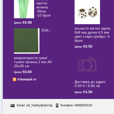
светлo
зелена
-30см.
-10 броя
€0.98
Цена:
мънисто метал зарче
EVA /
8x8 мм дупка 4.5 мм
цвят старо сребро -5
броя
€0.50
Цена:
микропореста гума/
тъмно зелена 2 мм А4
20x30 см
€0.60
Цена:
Абонирай се
Доставка до адрес
4.50 € / 8.80 лв.
€4.50
Цена:
Email:
art_hobby@abv.bg
Телефон: 0886655525