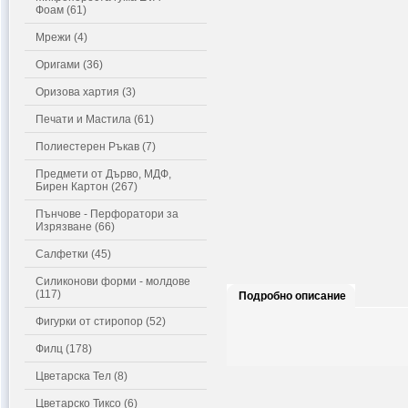
Фоам (61)
Мрежи (4)
Оригами (36)
Оризова хартия (3)
Печати и Мастила (61)
Полиестерен Ръкав (7)
Предмети от Дърво, МДФ,
Бирен Картон (267)
Пънчове - Перфоратори за
Изрязване (66)
Салфетки (45)
Силиконови форми - молдове
(117)
Подробно описание
Фигурки от стиропор (52)
Филц (178)
Цветарска Тел (8)
Цветарско Тиксо (6)