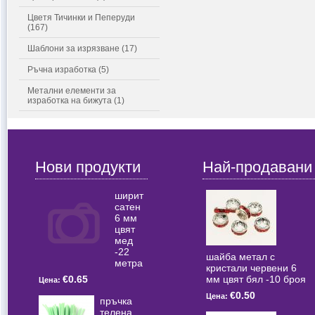
Цветя Тичинки и Пеперуди
(167)
Шаблони за изрязване (17)
Ръчна изработка (5)
Метални елементи за
изработка на бижута (1)
Нови продукти
Най-продавани
ширит
сатен
6 мм
цвят
мед
-22
шайба метал с
метра
кристали червени 6
мм цвят бял -10 броя
€0.65
Цена:
€0.50
Цена:
пръчка
телена