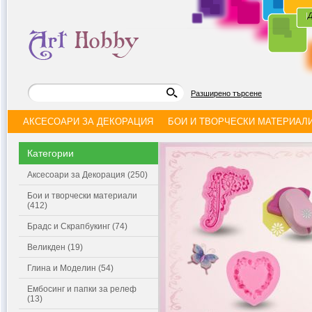
|
Д
Разширено търсене
АКСЕСОАРИ ЗА ДЕКОРАЦИЯ
БОИ И ТВОРЧЕСКИ МАТЕРИАЛ
Категории
Аксесоари за Декорация (250)
Бои и творчески материали
(412)
Брадс и Скрапбукинг (74)
Великден (19)
Глина и Моделин (54)
Ембосинг и папки за релеф
(13)