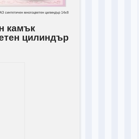
З синтетичен многоцветен цилиндър 14x8
н камък
етен цилиндър