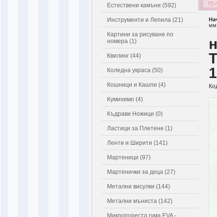
Естествени камъни (592)
Инструменти и Лепила (21)
На
мм
Картини за рисуване по
н
номера (1)
Квилинг (44)
1
Коледна украса (50)
Кошници и Кашпи (4)
Ко
Кумихимо (4)
Къдрави Ножици (0)
Ластици за Плетене (1)
Ленти и Ширити (141)
Мартеници (97)
Мартенички за деца (27)
Метални висулки (144)
Метални мъниста (142)
Микропореста гума EVA -