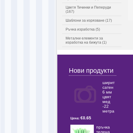
Цветя Тичинки и Пеперуди
(167)
Шаблони за изрязване (17)
Ръчна изработка (5)
Метални елементи за
изработка на бижута (1)
Нови продукти
ширит
сатен
6 мм
цвят
мед
-22
метра
€0.65
Цена:
пръчка
телена