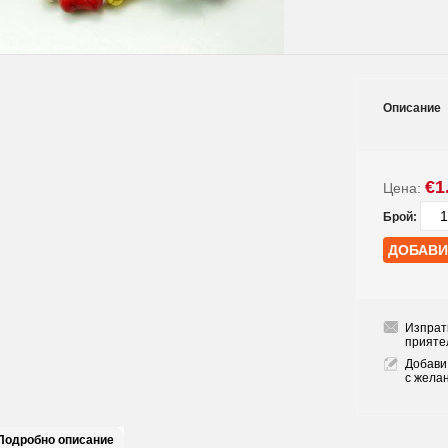
Описание
€1
Цена:
Брой:
Изпрат
прияте
Добави
с жела
Подробно описание