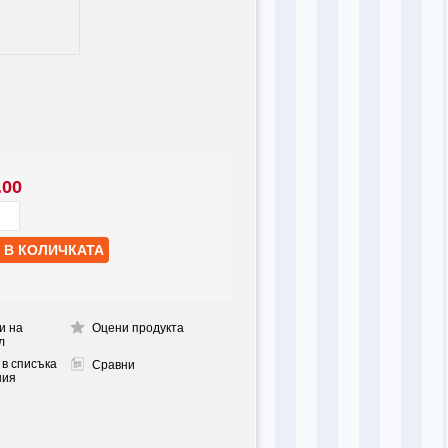
.00
и на
Оцени продукта
л
 в списъка
Сравни
ния