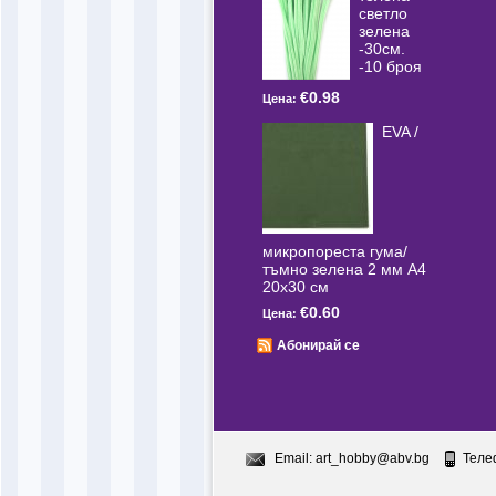
светлo
зелена
-30см.
-10 броя
€0.98
Цена:
EVA /
микропореста гума/
тъмно зелена 2 мм А4
20x30 см
€0.60
Цена:
Абонирай се
Email:
art_hobby@abv.bg
Теле