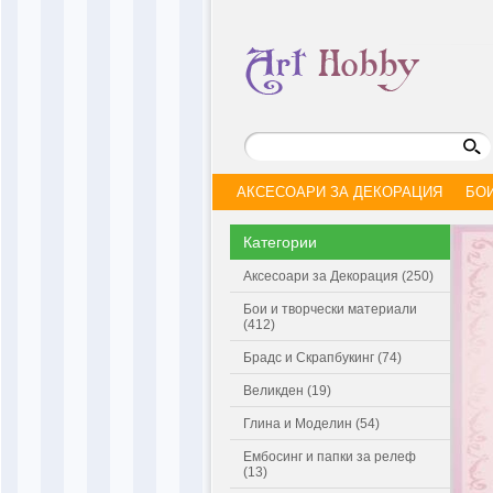
АКСЕСОАРИ ЗА ДЕКОРАЦИЯ
БО
Категории
Аксесоари за Декорация (250)
Бои и творчески материали
(412)
Брадс и Скрапбукинг (74)
Великден (19)
Глина и Моделин (54)
Ембосинг и папки за релеф
(13)