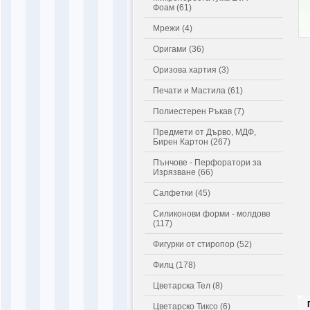
Фоам (61)
Мрежи (4)
Оригами (36)
Оризова хартия (3)
Печати и Мастила (61)
Полиестерен Ръкав (7)
Предмети от Дърво, МДФ,
Бирен Картон (267)
Пънчове - Перфоратори за
Изрязване (66)
Салфетки (45)
Силиконови форми - молдове
(117)
Фигурки от стиропор (52)
Филц (178)
Цветарска Тел (8)
Цветарско Тиксо (6)