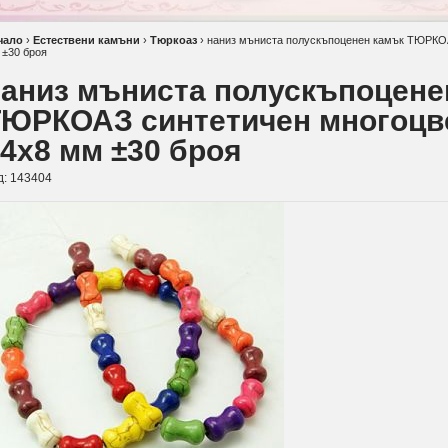
чало
›
Естествени камъни
›
Тюркоаз
›
наниз мъниста полускъпоценен камък ТЮРКОА
 ±30 броя
аниз мъниста полускъпоцене
ТЮРКОАЗ синтетичен многоцв
4x8 мм ±30 броя
д:
143404