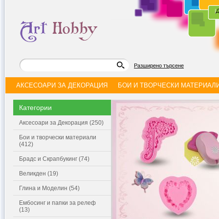
|
Д
Разширено търсене
АКСЕСОАРИ ЗА ДЕКОРАЦИЯ
БОИ И ТВОРЧЕСКИ МАТЕРИАЛ
Категории
Аксесоари за Декорация (250)
Бои и творчески материали
(412)
Брадс и Скрапбукинг (74)
Великден (19)
Глина и Моделин (54)
Ембосинг и папки за релеф
(13)