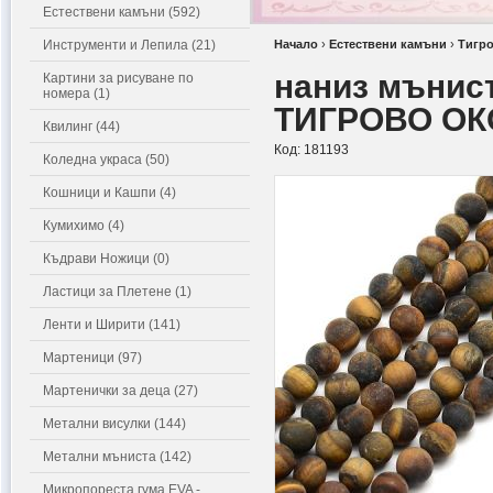
Естествени камъни (592)
Инструменти и Лепила (21)
Начало
›
Естествени камъни
›
Тигро
наниз мънис
Картини за рисуване по
номера (1)
ТИГРОВО ОКО
Квилинг (44)
Код:
181193
Коледна украса (50)
Кошници и Кашпи (4)
Кумихимо (4)
Къдрави Ножици (0)
Ластици за Плетене (1)
Ленти и Ширити (141)
Мартеници (97)
Мартенички за деца (27)
Метални висулки (144)
Метални мъниста (142)
Микропореста гума EVA -