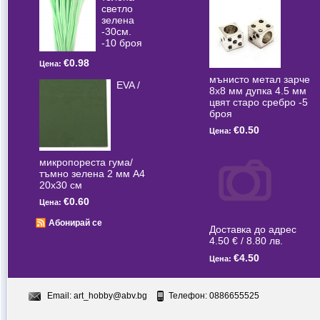
светлo
зелена
-30см.
-10 броя
€0.98
Цена:
мънисто метал зарче
EVA /
8x8 мм дупка 4.5 мм
цвят старо сребро -5
броя
€0.50
Цена:
микропореста гума/
тъмно зелена 2 мм А4
20x30 см
€0.60
Цена:
Абонирай се
Доставка до адрес
4.50 € / 8.80 лв.
€4.50
Цена:
Email:
art_hobby@abv.bg
Телефон: 0886655525