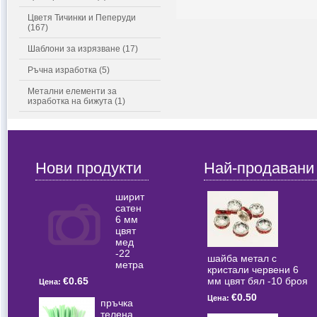
Цветя Тичинки и Пеперуди
(167)
Шаблони за изрязване (17)
Ръчна изработка (5)
Метални елементи за
изработка на бижута (1)
Нови продукти
Най-продавани
ширит
сатен
6 мм
цвят
мед
-22
шайба метал с
метра
кристали червени 6
мм цвят бял -10 броя
€0.65
Цена:
€0.50
Цена:
пръчка
телена