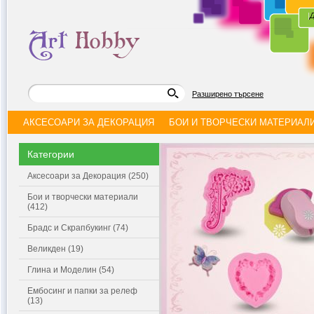
|
Д
Разширено търсене
АКСЕСОАРИ ЗА ДЕКОРАЦИЯ
БОИ И ТВОРЧЕСКИ МАТЕРИАЛ
Категории
Аксесоари за Декорация (250)
Бои и творчески материали
(412)
Брадс и Скрапбукинг (74)
Великден (19)
Глина и Моделин (54)
Ембосинг и папки за релеф
(13)