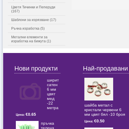
Цветя Тичинки и Пеперуди
(167)
Шаблони за изрязване (17)
Ръчна изработка (5)
Метални елементи за
изработка на бижута (1)
Нови продукти
Най-продавани
ширит
сатен
6 мм
цвят
мед
-22
шайба метал с
метра
кристали червени 6
мм цвят бял -10 броя
€0.65
Цена:
€0.50
Цена:
пръчка
телена