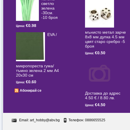
светлo
зелена
-30см.
-10 броя
€0.98
Цена:
мънисто метал зарче
EVA /
8x8 мм дупка 4.5 мм
цвят старо сребро -5
броя
€0.50
Цена:
микропореста гума/
тъмно зелена 2 мм А4
20x30 см
€0.60
Цена:
Абонирай се
Доставка до адрес
4.50 € / 8.80 лв.
€4.50
Цена:
Email:
art_hobby@abv.bg
Телефон: 0886655525