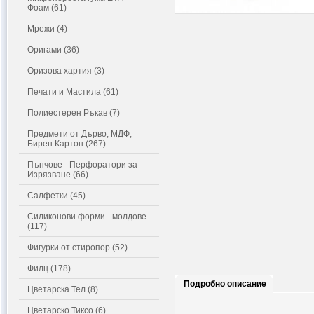
Фоам (61)
Мрежи (4)
Оригами (36)
Оризова хартия (3)
Печати и Мастила (61)
Полиестерен Ръкав (7)
Предмети от Дърво, МДФ,
Бирен Картон (267)
Пънчове - Перфоратори за
Изрязване (66)
Салфетки (45)
Силиконови форми - молдове
(117)
Фигурки от стиропор (52)
Филц (178)
Подробно описание
Цветарска Тел (8)
Цветарско Тиксо (6)