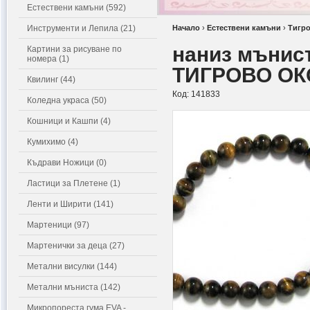
Естествени камъни (592)
Инструменти и Лепила (21)
Начало
›
Естествени камъни
›
Тигро
наниз мънис
Картини за рисуване по
номера (1)
ТИГРОВО ОКО
Квилинг (44)
Код:
141833
Коледна украса (50)
Кошници и Кашпи (4)
Кумихимо (4)
Къдрави Ножици (0)
Ластици за Плетене (1)
Ленти и Ширити (141)
Мартеници (97)
Мартенички за деца (27)
Метални висулки (144)
Метални мъниста (142)
Микропореста гума EVA -