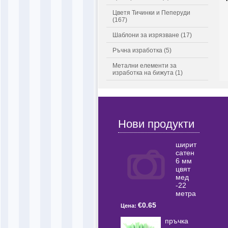
Цветя Тичинки и Пеперуди
(167)
Шаблони за изрязване (17)
Ръчна изработка (5)
Метални елементи за
изработка на бижута (1)
Нови продукти
ширит
сатен
6 мм
цвят
мед
-22
метра
€0.65
Цена:
пръчка