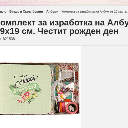
чало
›
Брадс и Скрапбукинг
›
Албуми
›
Комплект за изработка на Албум от 10 листа
омплект за изработка на Албу
9x19 см. Честит рожден ден
д:
821538