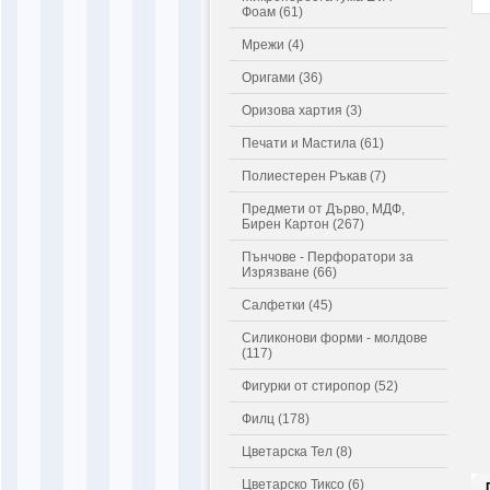
Фоам (61)
Мрежи (4)
Оригами (36)
Оризова хартия (3)
Печати и Мастила (61)
Полиестерен Ръкав (7)
Предмети от Дърво, МДФ,
Бирен Картон (267)
Пънчове - Перфоратори за
Изрязване (66)
Салфетки (45)
Силиконови форми - молдове
(117)
Фигурки от стиропор (52)
Филц (178)
Цветарска Тел (8)
Цветарско Тиксо (6)