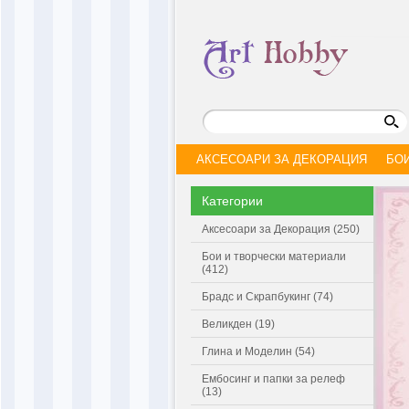
АКСЕСОАРИ ЗА ДЕКОРАЦИЯ
БО
Категории
Аксесоари за Декорация (250)
Бои и творчески материали
(412)
Брадс и Скрапбукинг (74)
Великден (19)
Глина и Моделин (54)
Ембосинг и папки за релеф
(13)