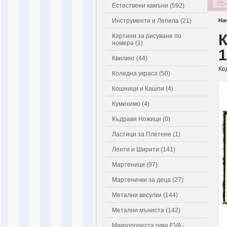
Естествени камъни (592)
Инструменти и Лепила (21)
На
К
Картини за рисуване по
номера (1)
1
Квилинг (44)
Ко
Коледна украса (50)
Кошници и Кашпи (4)
Кумихимо (4)
Къдрави Ножици (0)
Ластици за Плетене (1)
Ленти и Ширити (141)
Мартеници (97)
Мартенички за деца (27)
Метални висулки (144)
Метални мъниста (142)
Микропореста гума EVA -