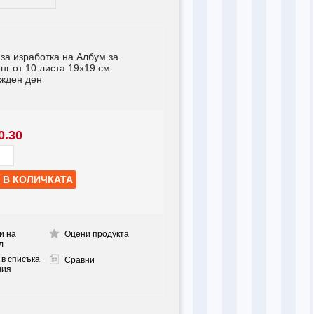
за изработка на Албум за
нг от 10 листа 19x19 см.
ожден ден
0.30
и на
Оцени продукта
л
 в списъка
Сравни
ния