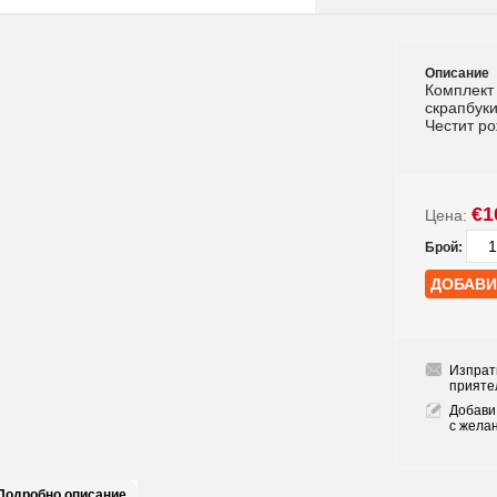
Описание
Комплект 
скрапбуки
Честит р
€1
Цена:
Брой:
Изпрат
прияте
Добави
с жела
Подробно описание