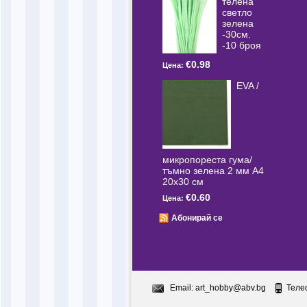
телена
светлo
зелена
-30см.
-10 броя
€0.98
Цена:
EVA /
микропореста гума/
тъмно зелена 2 мм А4
20x30 см
€0.60
Цена:
Абонирай се
Email:
art_hobby@abv.bg
Теле