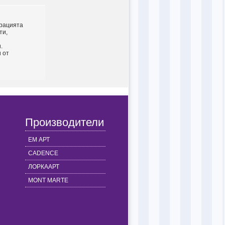
орацията
ти,
.
 от
Производители
ЕМ АРТ
CADENCE
ЛОРКААРТ
MONT MARTE