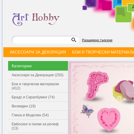
|
Д
Разширено търсене
АКСЕСОАРИ ЗА ДЕКОРАЦИЯ
БОИ И ТВОРЧЕСКИ МАТЕРИАЛ
Категории
Аксесоари за Декорация (250)
Бои и творчески материали
(412)
Брадс и Скрапбукинг (74)
Великден (19)
Глина и Моделин (54)
Ембосинг и папки за релеф
(13)