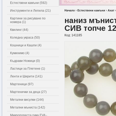
Естествени камъни (592)
Инструменти и Лепила (21)
Начало
›
Естествени камъни
›
Ахат
наниз мънис
Картини за рисуване по
номера (1)
СИВ топче 12
Квилинг (44)
Код:
141185
Коледна украса (50)
Кошници и Кашпи (4)
Кумихимо (4)
Къдрави Ножици (0)
Ластици за Плетене (1)
Ленти и Ширити (141)
Мартеници (97)
Мартенички за деца (27)
Метални висулки (144)
Метални мъниста (142)
Микропореста гума EVA -