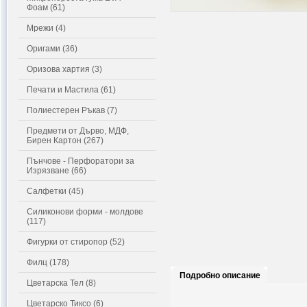
Фоам (61)
Мрежи (4)
Оригами (36)
Оризова хартия (3)
Печати и Мастила (61)
Полиестерен Ръкав (7)
Предмети от Дърво, МДФ,
Бирен Картон (267)
Пънчове - Перфоратори за
Изрязване (66)
Салфетки (45)
Силиконови форми - молдове
(117)
Фигурки от стиропор (52)
Филц (178)
Подробно описание
Цветарска Тел (8)
Цветарско Тиксо (6)