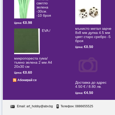
светлo
зелена
-30см.
-10 броя
€0.98
Цена:
мънисто метал зарче
EVA /
8x8 мм дупка 4.5 мм
цвят старо сребро -5
броя
€0.50
Цена:
микропореста гума/
тъмно зелена 2 мм А4
20x30 см
€0.60
Цена:
Абонирай се
Доставка до адрес
4.50 € / 8.80 лв.
€4.50
Цена:
Email:
art_hobby@abv.bg
Телефон: 0886655525