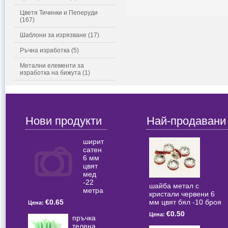
Цветя Тичинки и Пеперуди
(167)
Шаблони за изрязване (17)
Ръчна изработка (5)
Метални елементи за
изработка на бижута (1)
Нови продукти
Най-продавани
ширит
сатен
6 мм
цвят
мед
-22
шайба метал с
метра
кристали червени 6
мм цвят бял -10 броя
€0.65
Цена:
€0.50
Цена:
пръчка
телена