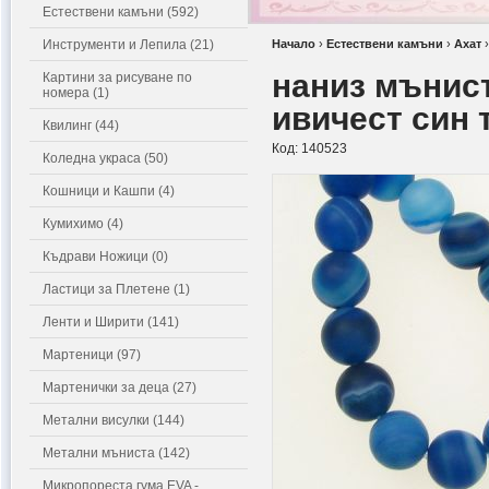
Естествени камъни (592)
Инструменти и Лепила (21)
Начало
›
Естествени камъни
›
Ахат
наниз мънис
Картини за рисуване по
номера (1)
ивичест син 
Квилинг (44)
Код:
140523
Коледна украса (50)
Кошници и Кашпи (4)
Кумихимо (4)
Къдрави Ножици (0)
Ластици за Плетене (1)
Ленти и Ширити (141)
Мартеници (97)
Мартенички за деца (27)
Метални висулки (144)
Метални мъниста (142)
Микропореста гума EVA -