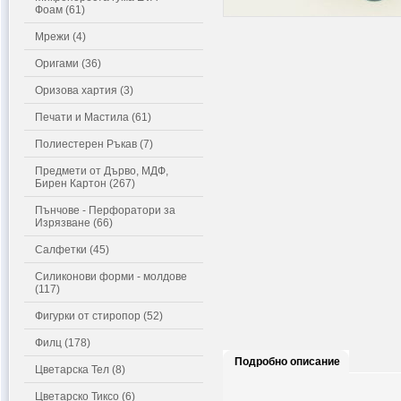
Фоам (61)
Мрежи (4)
Оригами (36)
Оризова хартия (3)
Печати и Мастила (61)
Полиестерен Ръкав (7)
Предмети от Дърво, МДФ,
Бирен Картон (267)
Пънчове - Перфоратори за
Изрязване (66)
Салфетки (45)
Силиконови форми - молдове
(117)
Фигурки от стиропор (52)
Филц (178)
Подробно описание
Цветарска Тел (8)
Цветарско Тиксо (6)