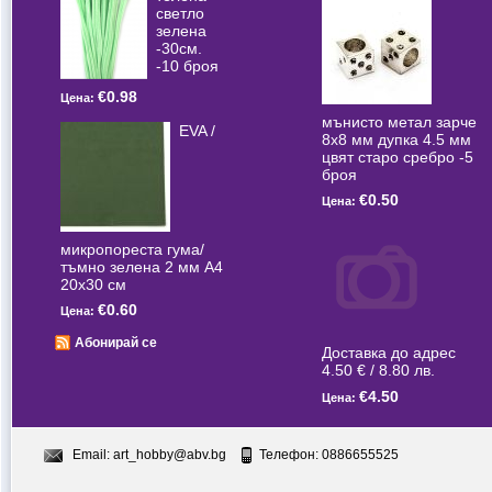
светлo
зелена
-30см.
-10 броя
€0.98
Цена:
мънисто метал зарче
EVA /
8x8 мм дупка 4.5 мм
цвят старо сребро -5
броя
€0.50
Цена:
микропореста гума/
тъмно зелена 2 мм А4
20x30 см
€0.60
Цена:
Абонирай се
Доставка до адрес
4.50 € / 8.80 лв.
€4.50
Цена:
Email:
art_hobby@abv.bg
Телефон: 0886655525