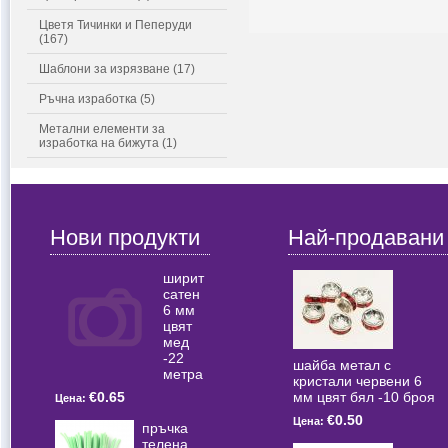
Цветя Тичинки и Пеперуди
(167)
Шаблони за изрязване (17)
Ръчна изработка (5)
Метални елементи за
изработка на бижута (1)
Нови продукти
Най-продавани
ширит
сатен
6 мм
цвят
мед
-22
шайба метал с
метра
кристали червени 6
мм цвят бял -10 броя
€0.65
Цена:
€0.50
Цена:
пръчка
телена