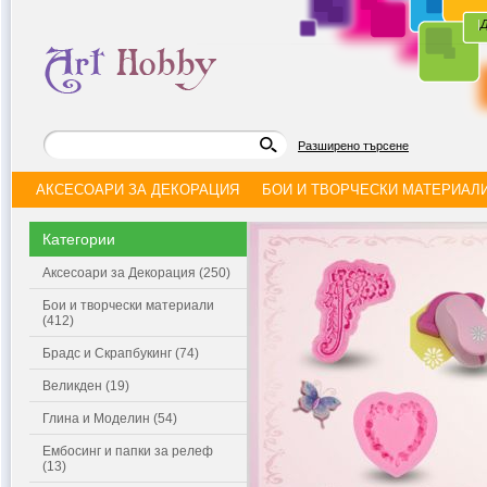
|
Д
Разширено търсене
АКСЕСОАРИ ЗА ДЕКОРАЦИЯ
БОИ И ТВОРЧЕСКИ МАТЕРИАЛ
Категории
Аксесоари за Декорация (250)
Бои и творчески материали
(412)
Брадс и Скрапбукинг (74)
Великден (19)
Глина и Моделин (54)
Ембосинг и папки за релеф
(13)