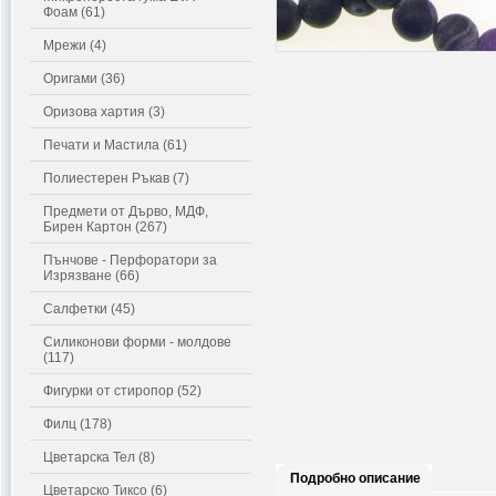
Фоам (61)
Мрежи (4)
Оригами (36)
Оризова хартия (3)
Печати и Мастила (61)
Полиестерен Ръкав (7)
Предмети от Дърво, МДФ,
Бирен Картон (267)
Пънчове - Перфоратори за
Изрязване (66)
Салфетки (45)
Силиконови форми - молдове
(117)
Фигурки от стиропор (52)
Филц (178)
Цветарска Тел (8)
Подробно описание
Цветарско Тиксо (6)