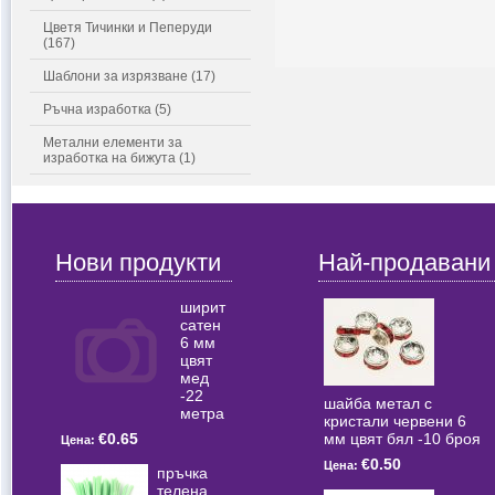
Цветя Тичинки и Пеперуди
(167)
Шаблони за изрязване (17)
Ръчна изработка (5)
Метални елементи за
изработка на бижута (1)
Нови продукти
Най-продавани
ширит
сатен
6 мм
цвят
мед
-22
шайба метал с
метра
кристали червени 6
мм цвят бял -10 броя
€0.65
Цена:
€0.50
Цена:
пръчка
телена