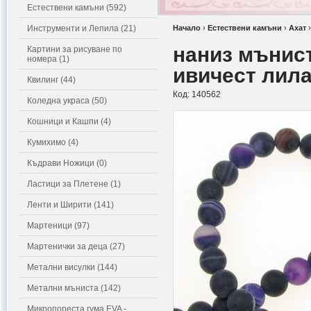
Естествени камъни (592)
Инструменти и Лепила (21)
Начало
›
Естествени камъни
›
Ахат
наниз мънис
Картини за рисуване по
номера (1)
ивичест лила
Квилинг (44)
Код:
140562
Коледна украса (50)
Кошници и Кашпи (4)
Кумихимо (4)
Къдрави Ножици (0)
Ластици за Плетене (1)
Ленти и Ширити (141)
Мартеници (97)
Мартенички за деца (27)
Метални висулки (144)
Метални мъниста (142)
Микропореста гума EVA -