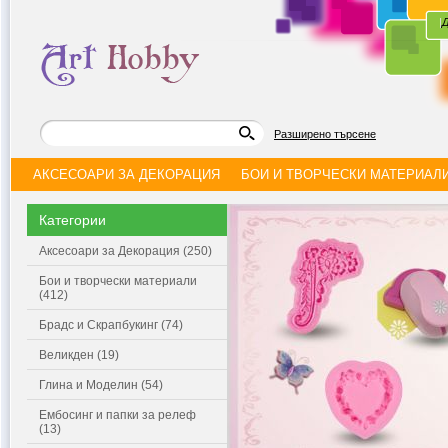
|
Д
Разширено търсене
АКСЕСОАРИ ЗА ДЕКОРАЦИЯ
БОИ И ТВОРЧЕСКИ МАТЕРИАЛ
Категории
Аксесоари за Декорация (250)
Бои и творчески материали
(412)
Брадс и Скрапбукинг (74)
Великден (19)
Глина и Моделин (54)
Ембосинг и папки за релеф
(13)