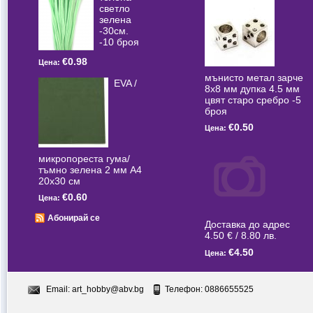
светлo
зелена
-30см.
-10 броя
€0.98
Цена:
мънисто метал зарче
EVA /
8x8 мм дупка 4.5 мм
цвят старо сребро -5
броя
€0.50
Цена:
микропореста гума/
тъмно зелена 2 мм А4
20x30 см
€0.60
Цена:
Абонирай се
Доставка до адрес
4.50 € / 8.80 лв.
€4.50
Цена:
Email:
art_hobby@abv.bg
Телефон: 0886655525