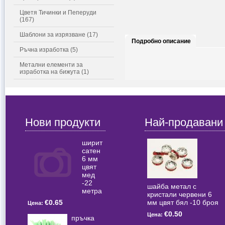
Цветя Тичинки и Пеперуди
(167)
Шаблони за изрязване (17)
Подробно описание
Ръчна изработка (5)
Метални елементи за
изработка на бижута (1)
Нови продукти
Най-продавани
ширит
сатен
6 мм
цвят
мед
-22
шайба метал с
метра
кристали червени 6
мм цвят бял -10 броя
€0.65
Цена:
€0.50
Цена:
пръчка