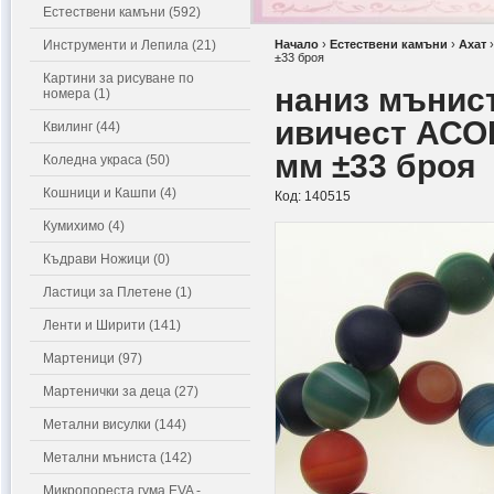
Естествени камъни (592)
Инструменти и Лепила (21)
Начало
›
Естествени камъни
›
Ахат
±33 броя
Картини за рисуване по
наниз мънис
номера (1)
ивичест АСО
Квилинг (44)
мм ±33 броя
Коледна украса (50)
Кошници и Кашпи (4)
Код:
140515
Кумихимо (4)
Къдрави Ножици (0)
Ластици за Плетене (1)
Ленти и Ширити (141)
Мартеници (97)
Мартенички за деца (27)
Метални висулки (144)
Метални мъниста (142)
Микропореста гума EVA -