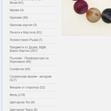
Фоам (61)
Мрежи (4)
Оригами (36)
Оризова хартия (3)
Печати и Мастила (61)
Полиестерен Ръкав (7)
Предмети от Дърво, МДФ,
Бирен Картон (267)
Пънчове - Перфоратори за
Изрязване (66)
Салфетки (45)
Силиконови форми - молдове
(117)
Фигурки от стиропор (52)
Филц (178)
Цветарска Тел (8)
Цветарско Тиксо (6)