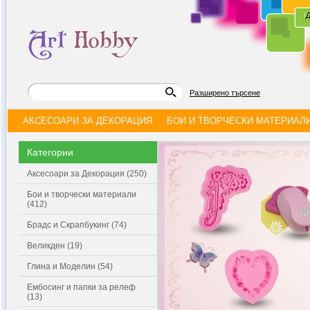
|
Д
Разширено търсене
АКСЕСОАРИ ЗА ДЕКОРАЦИЯ
БОИ И ТВОРЧЕСКИ МАТЕРИАЛ
Категории
Аксесоари за Декорация (250)
Бои и творчески материали
(412)
Брадс и Скрапбукинг (74)
Великден (19)
Глина и Моделин (54)
Ембосинг и папки за релеф
(13)