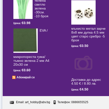
телена
светлo
зелена
-30см.
-10 броя
€0.98
Цена:
мънисто метал зарче
EVA /
8x8 мм дупка 4.5 мм
цвят старо сребро -5
броя
€0.50
Цена:
микропореста гума/
тъмно зелена 2 мм А4
20x30 см
€0.60
Цена:
Абонирай се
Доставка до адрес
4.50 € / 8.80 лв.
€4.50
Цена:
Email:
art_hobby@abv.bg
Телефон: 0886655525