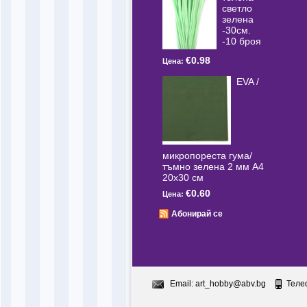
светлo
зелена
-30см.
-10 броя
€0.98
Цена:
EVA /
микропореста гума/
тъмно зелена 2 мм А4
20x30 см
€0.60
Цена:
Абонирай се
Email:
art_hobby@abv.bg
Теле