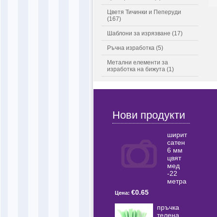
Цветя Тичинки и Пеперуди
(167)
Шаблони за изрязване (17)
Ръчна изработка (5)
Метални елементи за
изработка на бижута (1)
Нови продукти
ширит
сатен
6 мм
цвят
мед
-22
метра
€0.65
Цена:
пръчка
телена