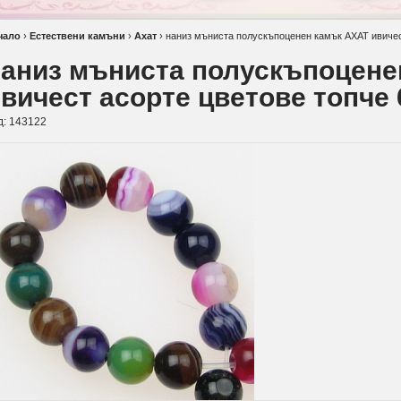
чало
›
Естествени камъни
›
Ахат
›
наниз мъниста полускъпоценен камък АХАТ ивичес
наниз мъниста полускъпоцене
вичест асорте цветове топче 
д:
143122