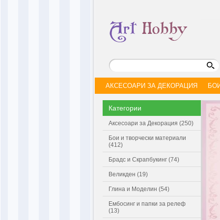
АКСЕСОАРИ ЗА ДЕКОРАЦИЯ
БО
Категории
Аксесоари за Декорация (250)
Бои и творчески материали
(412)
Брадс и Скрапбукинг (74)
Великден (19)
Глина и Моделин (54)
Ембосинг и папки за релеф
(13)