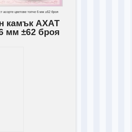
т асорте цветове топче 6 мм ±62 броя
н камък АХАТ
6 мм ±62 броя