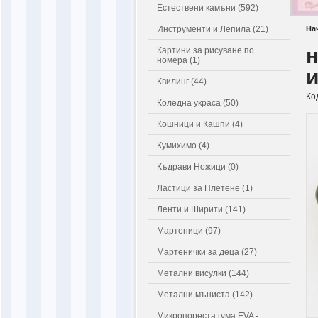
Естествени камъни (592)
Инструменти и Лепила (21)
На
Картини за рисуване по
номера (1)
и
Квилинг (44)
Ко
Коледна украса (50)
Кошници и Кашпи (4)
Кумихимо (4)
Къдрави Ножици (0)
Ластици за Плетене (1)
Ленти и Ширити (141)
Мартеници (97)
Мартенички за деца (27)
Метални висулки (144)
Метални мъниста (142)
Микропореста гума EVA -