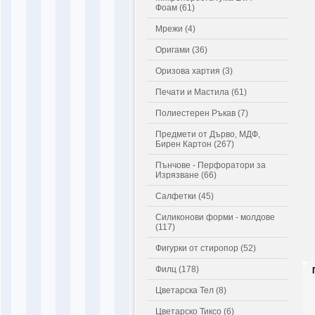
Фоам (61)
Мрежи (4)
Оригами (36)
Оризова хартия (3)
Печати и Мастила (61)
Полиестерен Ръкав (7)
Предмети от Дърво, МДФ,
Бирен Картон (267)
Пънчове - Перфоратори за
Изрязване (66)
Салфетки (45)
Силиконови форми - молдове
(117)
Фигурки от стиропор (52)
Филц (178)
Цветарска Тел (8)
Цветарско Тиксо (6)