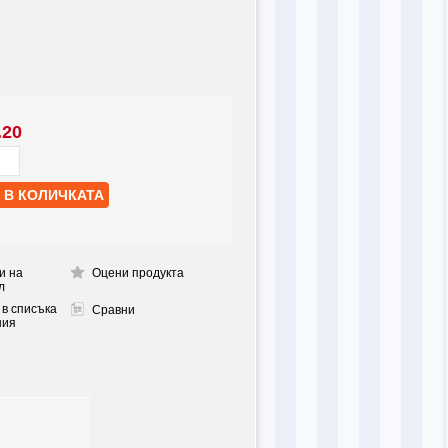
.20
и на
Оцени продукта
л
 в списъка
Сравни
ния