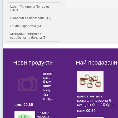
Цветя Тичинки и Пеперуди
(167)
Шаблони за изрязване (17)
Ръчна изработка (5)
Метални елементи за
изработка на бижута (1)
Нови продукти
Най-продавани
ширит
сатен
6 мм
цвят
мед
-22
шайба метал с
метра
кристали червени 6
мм цвят бял -10 броя
€0.65
Цена:
€0.50
Цена:
пръчка
телена