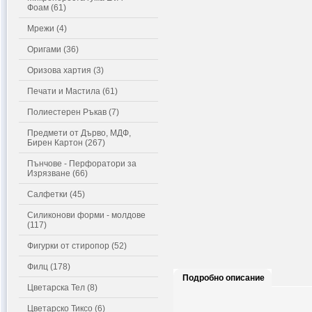
Фоам (61)
Мрежи (4)
Оригами (36)
Оризова хартия (3)
Печати и Мастила (61)
Полиестерен Ръкав (7)
Предмети от Дърво, МДФ,
Бирен Картон (267)
Пънчове - Перфоратори за
Изрязване (66)
Салфетки (45)
Силиконови форми - молдове
(117)
Фигурки от стиропор (52)
Филц (178)
Подробно описание
Цветарска Тел (8)
Цветарско Тиксо (6)