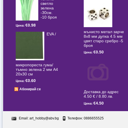
светлo
зелена
-30см.
-10 броя
€0.98
Цена:
мънисто метал зарче
EVA /
8x8 мм дупка 4.5 мм
цвят старо сребро -5
броя
€0.50
Цена:
микропореста гума/
тъмно зелена 2 мм А4
20x30 см
€0.60
Цена:
Абонирай се
Доставка до адрес
4.50 € / 8.80 лв.
€4.50
Цена:
Email:
art_hobby@abv.bg
Телефон: 0886655525