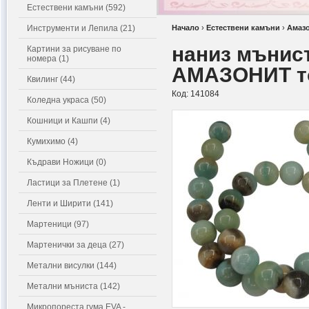
Естествени камъни (592)
Инструменти и Лепила (21)
Начало
›
Естествени камъни
›
Амаз
наниз мънис
Картини за рисуване по
номера (1)
АМАЗОНИТ то
Квилинг (44)
Код:
141084
Коледна украса (50)
Кошници и Кашпи (4)
Кумихимо (4)
Къдрави Ножици (0)
Ластици за Плетене (1)
Ленти и Ширити (141)
Мартеници (97)
Мартенички за деца (27)
Метални висулки (144)
Метални мъниста (142)
Микропореста гума EVA -