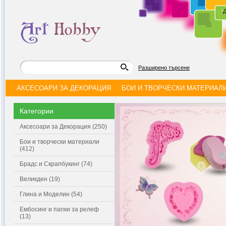
|
Д
Разширено търсене
АКСЕСОАРИ ЗА ДЕКОРАЦИЯ
БОИ И ТВОРЧЕСКИ МАТЕРИАЛ
Категории
Аксесоари за Декорация (250)
Бои и творчески материали
(412)
Брадс и Скрапбукинг (74)
Великден (19)
Глина и Моделин (54)
Ембосинг и папки за релеф
(13)