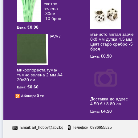
светлo
зелена
-30см.
-10 броя
€0.98
Цена:
мънисто метал зарче
EVA /
8x8 мм дупка 4.5 мм
цвят старо сребро -5
броя
€0.50
Цена:
микропореста гума/
тъмно зелена 2 мм А4
20x30 см
€0.60
Цена:
Абонирай се
Доставка до адрес
4.50 € / 8.80 лв.
€4.50
Цена:
Email:
art_hobby@abv.bg
Телефон: 0886655525