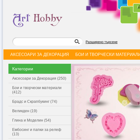
|
Д
Разширено търсене
АКСЕСОАРИ ЗА ДЕКОРАЦИЯ
БОИ И ТВОРЧЕСКИ МАТЕРИАЛ
Категории
Аксесоари за Декорация (250)
Бои и творчески материали
(412)
Брадс и Скрапбукинг (74)
Великден (19)
Глина и Моделин (54)
Ембосинг и папки за релеф
(13)