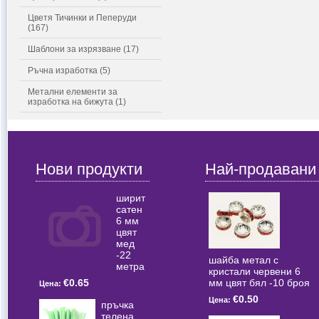
Цветя Тичинки и Пеперуди
(167)
Шаблони за изрязване (17)
Ръчна изработка (5)
Метални елементи за
изработка на бижута (1)
Нови продукти
Най-продавани
ширит
сатен
6 мм
цвят
мед
-22
шайба метал с
метра
кристали червени 6
мм цвят бял -10 броя
€0.65
Цена:
€0.50
Цена:
пръчка
телена