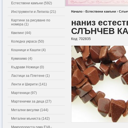
Естествени камъни (592)
Инструменти и Лепила (21)
Начало
›
Естествени камъни
›
Слън
наниз естест
Картини за рисуване по
номера (1)
СЛЪНЧЕВ К
Квилинг (44)
Код:
702835
Коледна украса (50)
Кошници и Кашпи (4)
Кумихимо (4)
Къдрави Ножици (0)
Ластици за Плетене (1)
Ленти и Ширити (141)
Мартеници (97)
Мартенички за деца (27)
Метални висулки (144)
Метални мъниста (142)
Микропореста гума EVA -