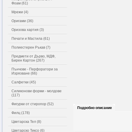
Фоам (61)
Мрежи (4)
Оригами (36)
Оризова хартия (3)
Печати и Мастила (61)
Полиестерен Ръкав (7)
Предмети от Дърво, МДФ,
Бирен Картон (267)
Пънчове - Перфоратори за
Изрязване (66)
Салфетки (45)
Силиконови форми - молдове
(117)
Фигурки от стиропор (52)
Подробно описание
Филц (178)
Цветарска Тел (8)
Цветарско Тиксо (6)