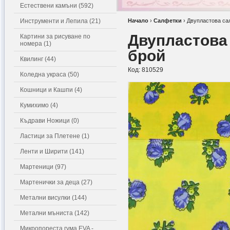
Естествени камъни (592)
Инструменти и Лепила (21)
Начало
›
Салфетки
›
Двупластова сал
Двупластова 
Картини за рисуване по
номера (1)
брой
Квилинг (44)
Код:
810529
Коледна украса (50)
Кошници и Кашпи (4)
Кумихимо (4)
Къдрави Ножици (0)
Ластици за Плетене (1)
Ленти и Ширити (141)
Мартеници (97)
Мартенички за деца (27)
Метални висулки (144)
Метални мъниста (142)
Микропореста гума EVA -