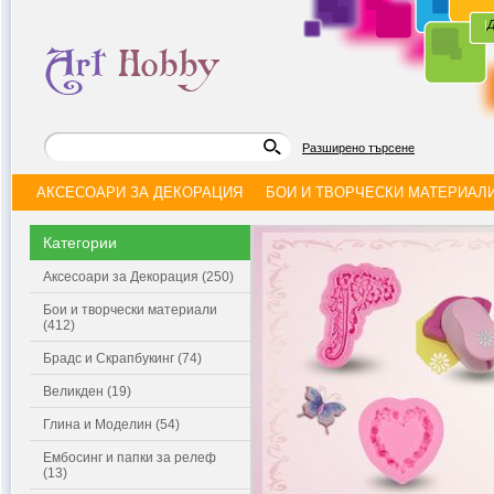
|
Д
Разширено търсене
АКСЕСОАРИ ЗА ДЕКОРАЦИЯ
БОИ И ТВОРЧЕСКИ МАТЕРИАЛ
Категории
Аксесоари за Декорация (250)
Бои и творчески материали
(412)
Брадс и Скрапбукинг (74)
Великден (19)
Глина и Моделин (54)
Ембосинг и папки за релеф
(13)