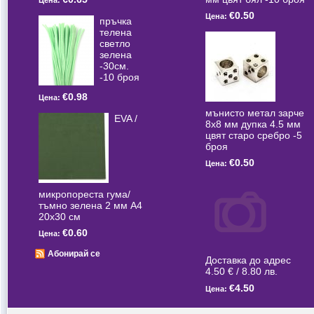
Цена:
€0.50
Цена:
пръчка
телена
светлo
зелена
-30см.
-10 броя
€0.98
Цена:
мънисто метал зарче
EVA /
8x8 мм дупка 4.5 мм
цвят старо сребро -5
броя
€0.50
Цена:
микропореста гума/
тъмно зелена 2 мм А4
20x30 см
€0.60
Цена:
Абонирай се
Доставка до адрес
4.50 € / 8.80 лв.
€4.50
Цена: