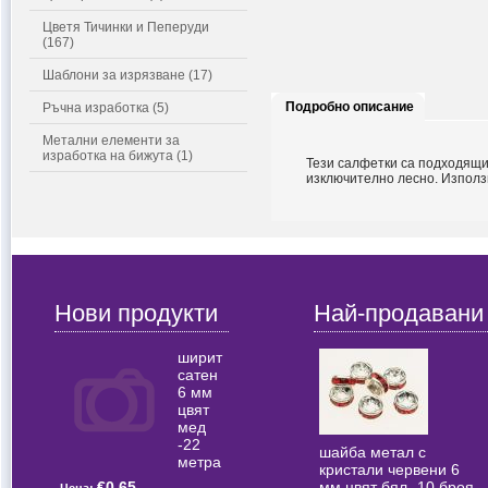
Цветя Тичинки и Пеперуди
(167)
Шаблони за изрязване (17)
Подробно описание
Ръчна изработка (5)
Метални елементи за
изработка на бижута (1)
Тези салфетки са подходящи 
изключително лесно. Използ
Нови продукти
Най-продавани
ширит
сатен
6 мм
цвят
мед
-22
шайба метал с
метра
кристали червени 6
мм цвят бял -10 броя
€0.65