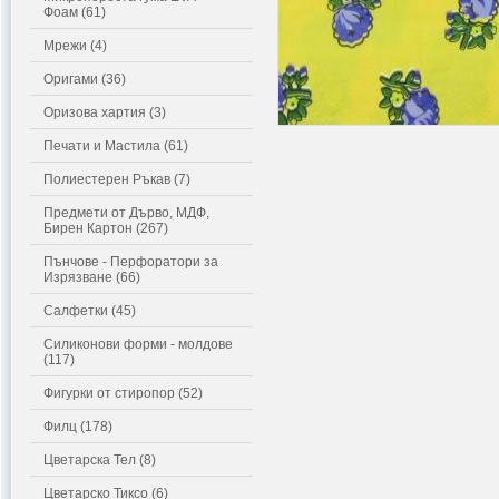
Фоам (61)
Мрежи (4)
Оригами (36)
Оризова хартия (3)
Печати и Мастила (61)
Полиестерен Ръкав (7)
Предмети от Дърво, МДФ,
Бирен Картон (267)
Пънчове - Перфоратори за
Изрязване (66)
Салфетки (45)
Силиконови форми - молдове
(117)
Фигурки от стиропор (52)
Филц (178)
Цветарска Тел (8)
Цветарско Тиксо (6)