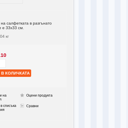
 на салфетката в разгънато
 е 33х33 см.
004
кг
.10
и на
Оцени продукта
л
 в списъка
Сравни
ния