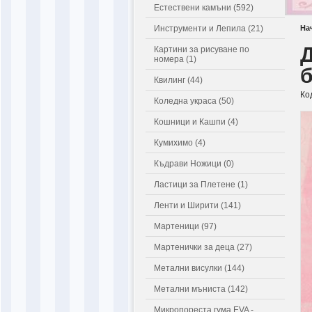
Естествени камъни (592)
Инструменти и Лепила (21)
На
Д
Картини за рисуване по
номера (1)
Квилинг (44)
Ко
Коледна украса (50)
Кошници и Кашпи (4)
Кумихимо (4)
Къдрави Ножици (0)
Ластици за Плетене (1)
Ленти и Ширити (141)
Мартеници (97)
Мартенички за деца (27)
Метални висулки (144)
Метални мъниста (142)
Микропореста гума EVA -