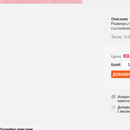
Описание
Размерът
състояние
Тегло:
0.
€0
Цена:
Брой:
Изпрат
прияте
Добави
с жела
Подробно описание