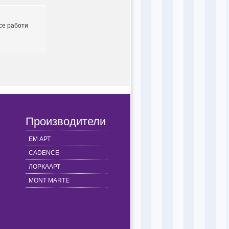
 се работи
Производители
ЕМ АРТ
CADENCE
ЛОРКААРТ
MONT MARTE