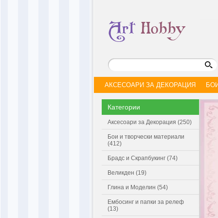
АКСЕСОАРИ ЗА ДЕКОРАЦИЯ
БО
Категории
Аксесоари за Декорация (250)
Бои и творчески материали
(412)
Брадс и Скрапбукинг (74)
Великден (19)
Глина и Моделин (54)
Ембосинг и папки за релеф
(13)