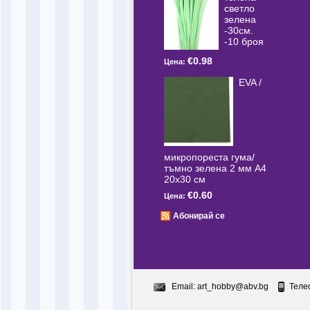
светлo
зелена
-30см.
-10 броя
€0.98
Цена:
EVA /
микропореста гума/
тъмно зелена 2 мм А4
20x30 см
€0.60
Цена:
Абонирай се
Email:
art_hobby@abv.bg
Теле