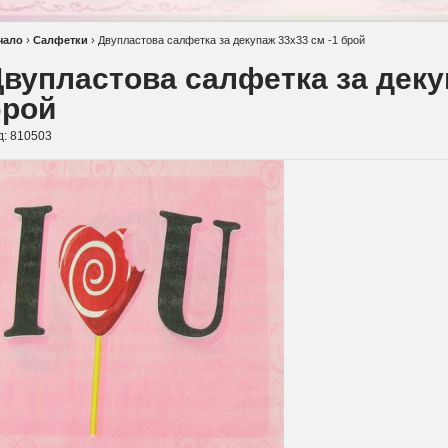
чало
›
Салфетки
›
Двупластова салфетка за декупаж 33х33 см -1 брой
вупластова салфетка за деку
брой
д:
810503