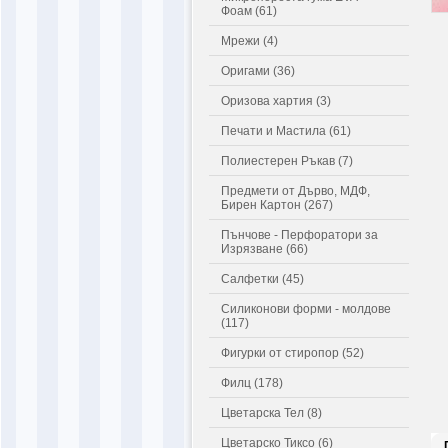
Фоам (61)
Мрежи (4)
Оригами (36)
Оризова хартия (3)
Печати и Мастила (61)
Полиестерен Ръкав (7)
Предмети от Дърво, МДФ,
Бирен Картон (267)
Пънчове - Перфоратори за
Изрязване (66)
Салфетки (45)
Силиконови форми - молдове
(117)
Фигурки от стиропор (52)
Филц (178)
Цветарска Тел (8)
Цветарско Тиксо (6)