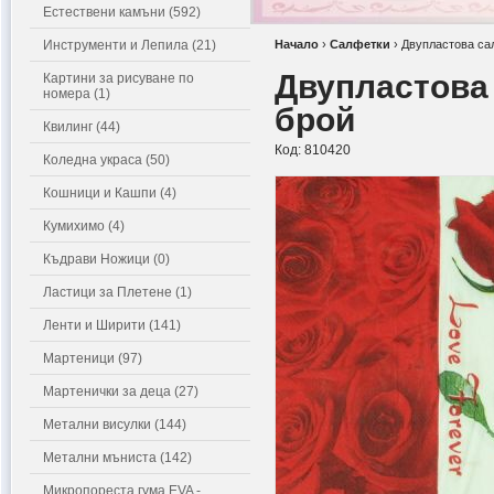
Естествени камъни (592)
Инструменти и Лепила (21)
Начало
›
Салфетки
›
Двупластова сал
Двупластова 
Картини за рисуване по
номера (1)
брой
Квилинг (44)
Код:
810420
Коледна украса (50)
Кошници и Кашпи (4)
Кумихимо (4)
Къдрави Ножици (0)
Ластици за Плетене (1)
Ленти и Ширити (141)
Мартеници (97)
Мартенички за деца (27)
Метални висулки (144)
Метални мъниста (142)
Микропореста гума EVA -