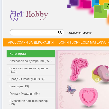
|
Д
Разширено търсене
АКСЕСОАРИ ЗА ДЕКОРАЦИЯ
БОИ И ТВОРЧЕСКИ МАТЕРИАЛ
Категории
Аксесоари за Декорация (250)
Бои и творчески материали
(412)
Брадс и Скрапбукинг (74)
Великден (19)
Глина и Моделин (54)
Ембосинг и папки за релеф
(13)