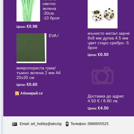
светлo
зелена
-30см.
-10 броя
€0.98
Цена:
мънисто метал зарче
EVA /
8x8 мм дупка 4.5 мм
цвят старо сребро -5
броя
€0.50
Цена:
микропореста гума/
тъмно зелена 2 мм А4
20x30 см
€0.60
Цена:
Абонирай се
Доставка до адрес
4.50 € / 8.80 лв.
€4.50
Цена:
Email:
art_hobby@abv.bg
Телефон: 0886655525