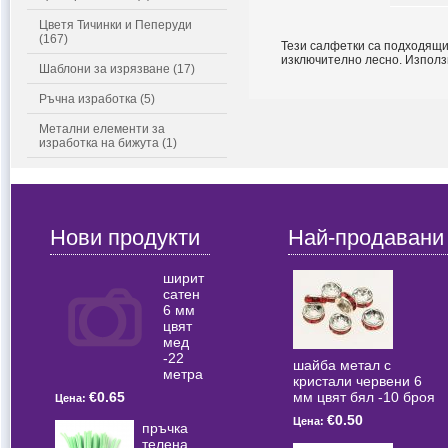
Цветя Тичинки и Пеперуди
(167)
Тези салфетки са подходящи 
изключително лесно. Използ
Шаблони за изрязване (17)
Ръчна изработка (5)
Метални елементи за
изработка на бижута (1)
Нови продукти
Най-продавани
ширит
сатен
6 мм
цвят
мед
-22
шайба метал с
метра
кристали червени 6
мм цвят бял -10 броя
€0.65
Цена:
€0.50
Цена:
пръчка
телена