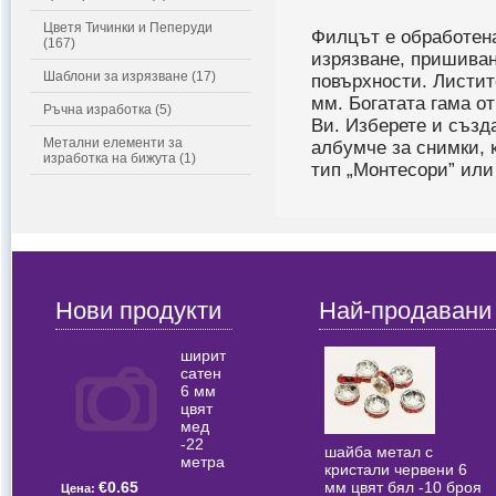
Цветя Тичинки и Пеперуди
Филцът е обработена
(167)
изрязване, пришиван
Шаблони за изрязване (17)
повърхности. Листит
мм. Богатата гама о
Ръчна изработка (5)
Ви. Изберете и създа
Метални елементи за
албумче за снимки, 
изработка на бижута (1)
тип „Монтесори” или
Нови продукти
Най-продавани
ширит
сатен
6 мм
цвят
мед
-22
шайба метал с
метра
кристали червени 6
мм цвят бял -10 броя
€0.65
Цена: