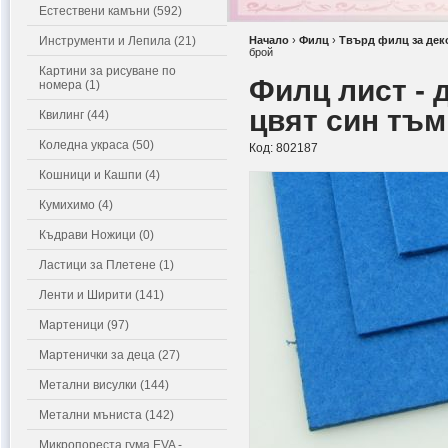
Естествени камъни (592)
Инструменти и Лепила (21)
Начало
›
Филц
›
Твърд филц за дек
брой
Картини за рисуване по
Филц лист - 
номера (1)
цвят син тъм
Квилинг (44)
Коледна украса (50)
Код:
802187
Кошници и Кашпи (4)
Кумихимо (4)
Къдрави Ножици (0)
Ластици за Плетене (1)
Ленти и Ширити (141)
Мартеници (97)
Мартенички за деца (27)
Метални висулки (144)
Метални мъниста (142)
Микропореста гума EVA -