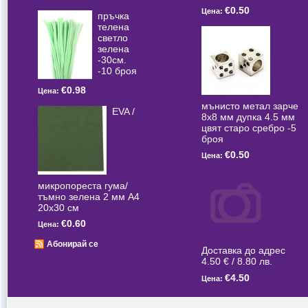
€0.50
Цена:
пръчка
телена
светлo
зелена
-30см.
-10 броя
€0.98
Цена:
мънисто метал зарче
EVA /
8x8 мм дупка 4.5 мм
цвят старо сребро -5
броя
€0.50
Цена:
микропореста гума/
тъмно зелена 2 мм А4
20x30 см
€0.60
Цена:
Абонирай се
Доставка до адрес
4.50 € / 8.80 лв.
€4.50
Цена: