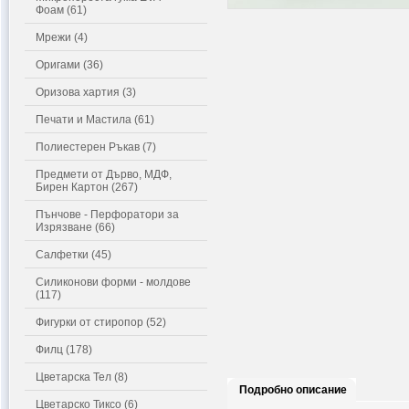
Фоам (61)
Мрежи (4)
Оригами (36)
Оризова хартия (3)
Печати и Мастила (61)
Полиестерен Ръкав (7)
Предмети от Дърво, МДФ,
Бирен Картон (267)
Пънчове - Перфоратори за
Изрязване (66)
Салфетки (45)
Силиконови форми - молдове
(117)
Фигурки от стиропор (52)
Филц (178)
Цветарска Тел (8)
Подробно описание
Цветарско Тиксо (6)