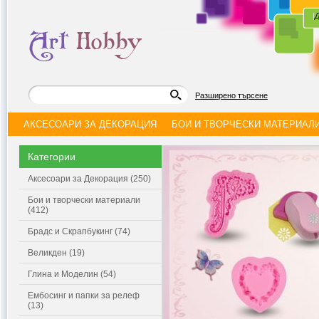
|
Д
Разширено търсене
АКСЕСОАРИ ЗА ДЕКОРАЦИЯ
БОИ И ТВОРЧЕСКИ МАТЕРИАЛ
Категории
Аксесоари за Декорация (250)
Бои и творчески материали
(412)
Брадс и Скрапбукинг (74)
Великден (19)
Глина и Моделин (54)
Ембосинг и папки за релеф
(13)