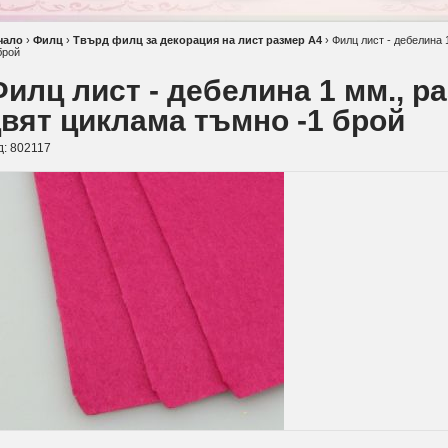
чало
›
Филц
›
Твърд филц за декорация на лист размер А4
›
Филц лист - дебелина 
брой
илц лист - дебелина 1 мм., р
вят циклама тъмно -1 брой
д:
802117