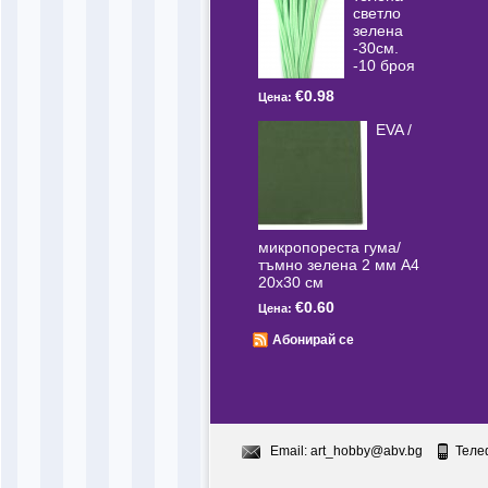
светлo
зелена
-30см.
-10 броя
€0.98
Цена:
EVA /
микропореста гума/
тъмно зелена 2 мм А4
20x30 см
€0.60
Цена:
Абонирай се
Email:
art_hobby@abv.bg
Теле