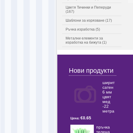
Цветя Тичинки и Пеперуди
(167)
Шаблони за изрязване (17)
Ръчна изработка (5)
Метални елементи за
изработка на бижута (1)
Нови продукти
ширит
сатен
6 мм
цвят
мед
-22
метра
€0.65
Цена:
пръчка
телена