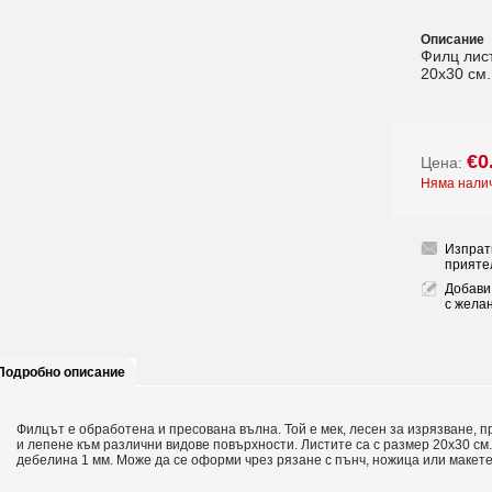
Описание
Филц лист
20x30 см.
€0
Цена:
Няма нали
Изпрат
прияте
Добави
с жела
Подробно описание
Филцът е обработена и пресована вълна. Той е мек, лесен за изрязване, 
и лепене към различни видове повърхности. Листите са с размер 20х30 см.
дебелина 1 мм. Може да се оформи чрез рязане с пънч, ножица или макете