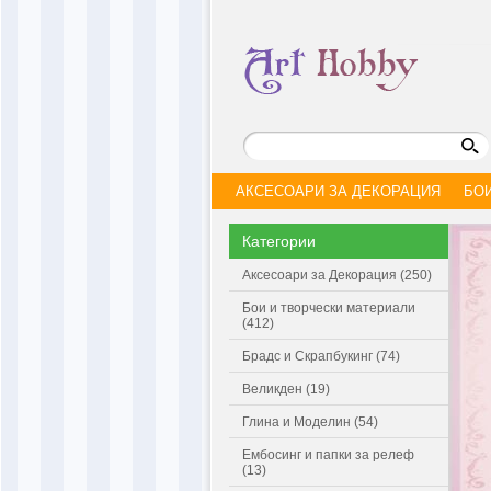
АКСЕСОАРИ ЗА ДЕКОРАЦИЯ
БО
Категории
Аксесоари за Декорация (250)
Бои и творчески материали
(412)
Брадс и Скрапбукинг (74)
Великден (19)
Глина и Моделин (54)
Ембосинг и папки за релеф
(13)