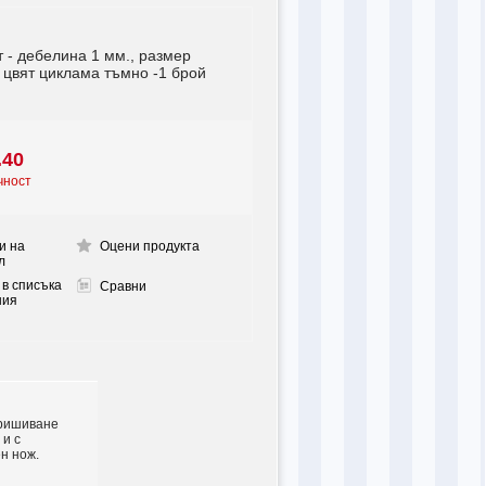
 - дебелина 1 мм., размер
 цвят циклама тъмно -1 брой
.40
чност
и на
Оцени продукта
л
 в списъка
Сравни
ния
пришиване
 и с
н нож.