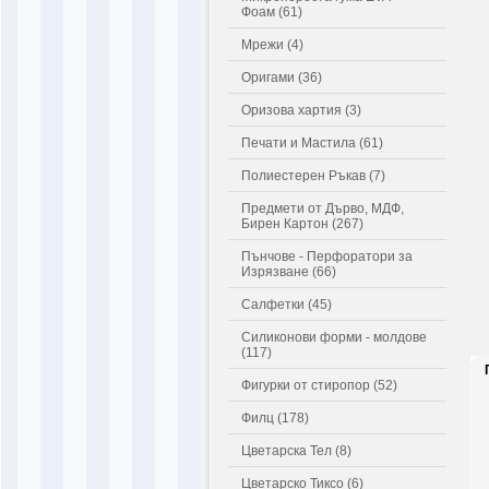
Фоам (61)
Мрежи (4)
Оригами (36)
Оризова хартия (3)
Печати и Мастила (61)
Полиестерен Ръкав (7)
Предмети от Дърво, МДФ,
Бирен Картон (267)
Пънчове - Перфоратори за
Изрязване (66)
Салфетки (45)
Силиконови форми - молдове
(117)
Фигурки от стиропор (52)
Филц (178)
Цветарска Тел (8)
Цветарско Тиксо (6)