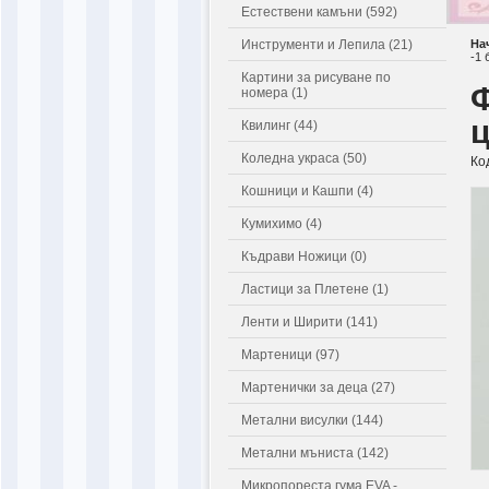
Естествени камъни (592)
Инструменти и Лепила (21)
На
-1 
Картини за рисуване по
Ф
номера (1)
ц
Квилинг (44)
Коледна украса (50)
Ко
Кошници и Кашпи (4)
Кумихимо (4)
Къдрави Ножици (0)
Ластици за Плетене (1)
Ленти и Ширити (141)
Мартеници (97)
Мартенички за деца (27)
Метални висулки (144)
Метални мъниста (142)
Микропореста гума EVA -