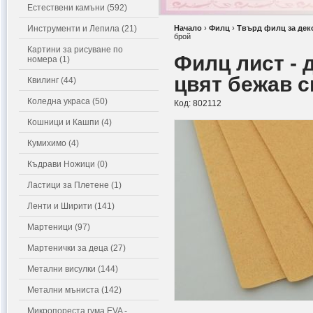
Естествени камъни (592)
Инструменти и Лепила (21)
Начало
›
Филц
›
Твърд филц за дек
брой
Картини за рисуване по
Филц лист - 
номера (1)
цвят бежав с
Квилинг (44)
Коледна украса (50)
Код:
802112
Кошници и Кашпи (4)
Кумихимо (4)
Къдрави Ножици (0)
Ластици за Плетене (1)
Ленти и Ширити (141)
Мартеници (97)
Мартенички за деца (27)
Метални висулки (144)
Метални мъниста (142)
Микропореста гума EVA -