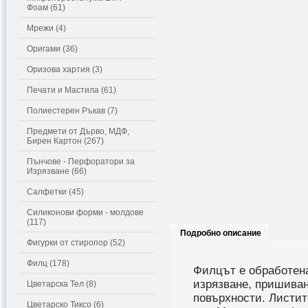
Фоам (61)
Мрежи (4)
Оригами (36)
Оризова хартия (3)
Печати и Мастила (61)
Полиестерен Ръкав (7)
Предмети от Дърво, МДФ,
Бирен Картон (267)
Пънчове - Перфоратори за
Изрязване (66)
Салфетки (45)
Силиконови форми - молдове
(117)
Подробно описание
Фигурки от стиропор (52)
Филц (178)
Филцът е обработена
изрязване, пришиван
Цветарска Тел (8)
повърхности. Листит
Цветарско Тиксо (6)