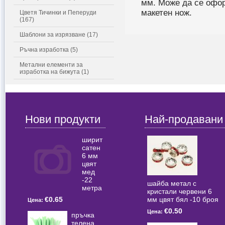
мм. Може да се офор
макетен нож.
Цветя Тичинки и Пеперуди
(167)
Шаблони за изрязване (17)
Ръчна изработка (5)
Метални елементи за
изработка на бижута (1)
Нови продукти
Най-продавани
ширит
сатен
6 мм
цвят
мед
-22
шайба метал с
метра
кристали червени 6
мм цвят бял -10 броя
€0.65
Цена:
€0.50
Цена:
пръчка
телена