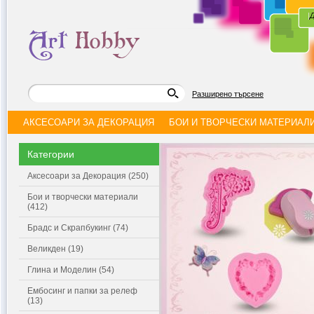
|
Д
Разширено търсене
АКСЕСОАРИ ЗА ДЕКОРАЦИЯ
БОИ И ТВОРЧЕСКИ МАТЕРИАЛ
Категории
Аксесоари за Декорация (250)
Бои и творчески материали
(412)
Брадс и Скрапбукинг (74)
Великден (19)
Глина и Моделин (54)
Ембосинг и папки за релеф
(13)