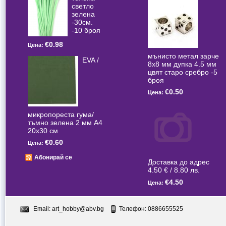
светлo
зелена
-30см.
-10 броя
€0.98
Цена:
мънисто метал зарче
EVA /
8x8 мм дупка 4.5 мм
цвят старо сребро -5
броя
€0.50
Цена:
микропореста гума/
тъмно зелена 2 мм А4
20x30 см
€0.60
Цена:
Абонирай се
Доставка до адрес
4.50 € / 8.80 лв.
€4.50
Цена:
Email:
art_hobby@abv.bg
Телефон: 0886655525