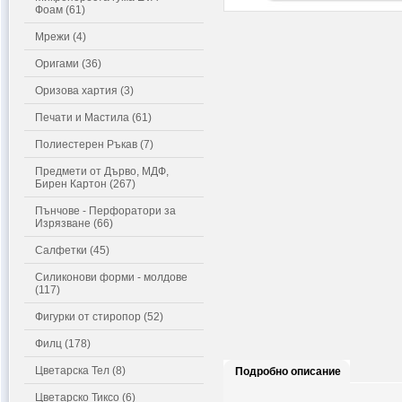
Фоам (61)
Мрежи (4)
Оригами (36)
Оризова хартия (3)
Печати и Мастила (61)
Полиестерен Ръкав (7)
Предмети от Дърво, МДФ,
Бирен Картон (267)
Пънчове - Перфоратори за
Изрязване (66)
Салфетки (45)
Силиконови форми - молдове
(117)
Фигурки от стиропор (52)
Филц (178)
Цветарска Тел (8)
Подробно описание
Цветарско Тиксо (6)