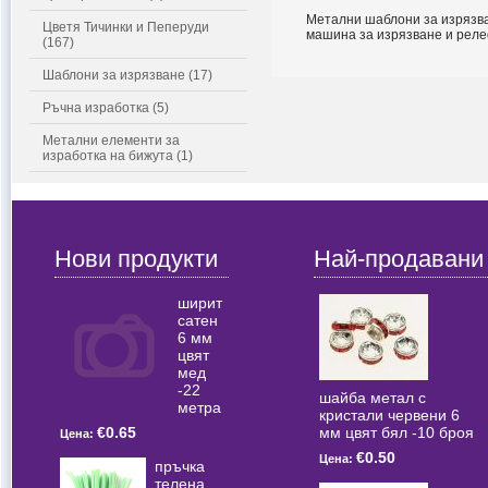
Метални шаблони за изрязва
Цветя Тичинки и Пеперуди
машина за изрязване и реле
(167)
Шаблони за изрязване (17)
Ръчна изработка (5)
Метални елементи за
изработка на бижута (1)
Нови продукти
Най-продавани
ширит
сатен
6 мм
цвят
мед
-22
шайба метал с
метра
кристали червени 6
мм цвят бял -10 броя
€0.65
Цена:
€0.50
Цена:
пръчка
телена