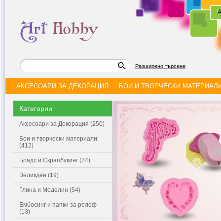
|
Д
Разширено търсене
АКСЕСОАРИ ЗА ДЕКОРАЦИЯ
БОИ И ТВОРЧЕСКИ МАТЕРИАЛ
Категории
Аксесоари за Декорация (250)
Бои и творчески материали
(412)
Брадс и Скрапбукинг (74)
Великден (19)
Глина и Моделин (54)
Ембосинг и папки за релеф
(13)