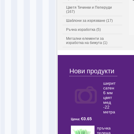
Цветя Тичинки и Пеперуди
(167)
Шаблони за изрязване (17)
Ръчна изработка (5)
Метални елементи за
изработка на бижута (1)
Нови продукти
ширит
сатен
6 мм
цвят
мед
-22
метра
€0.65
Цена:
пръчка
телена