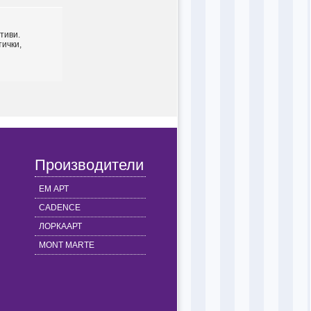
тиви.
тички,
Производители
ЕМ АРТ
CADENCE
ЛОРКААРТ
MONT MARTE