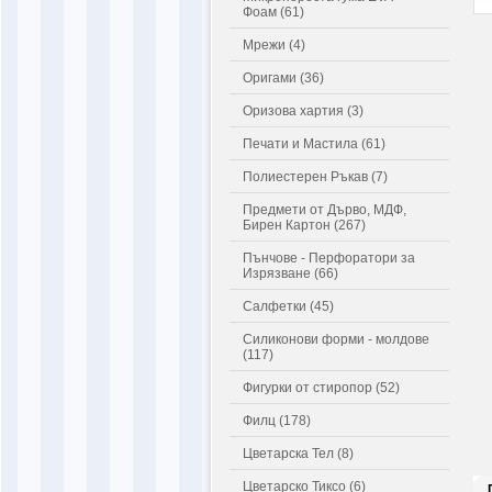
Фоам (61)
Мрежи (4)
Оригами (36)
Оризова хартия (3)
Печати и Мастила (61)
Полиестерен Ръкав (7)
Предмети от Дърво, МДФ,
Бирен Картон (267)
Пънчове - Перфоратори за
Изрязване (66)
Салфетки (45)
Силиконови форми - молдове
(117)
Фигурки от стиропор (52)
Филц (178)
Цветарска Тел (8)
Цветарско Тиксо (6)