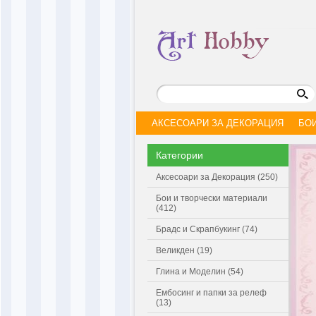
АКСЕСОАРИ ЗА ДЕКОРАЦИЯ
БО
Категории
Аксесоари за Декорация (250)
Бои и творчески материали
(412)
Брадс и Скрапбукинг (74)
Великден (19)
Глина и Моделин (54)
Ембосинг и папки за релеф
(13)