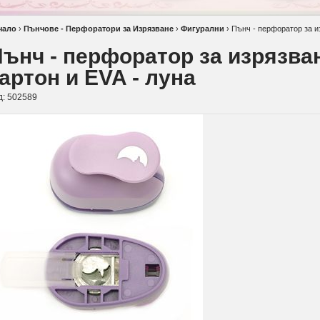
чало
›
Пънчове - Перфоратори за Изрязване
›
Фигурални
›
Пънч - перфоратор за из
ънч - перфоратор за изрязван
артон и EVA - луна
д:
502589