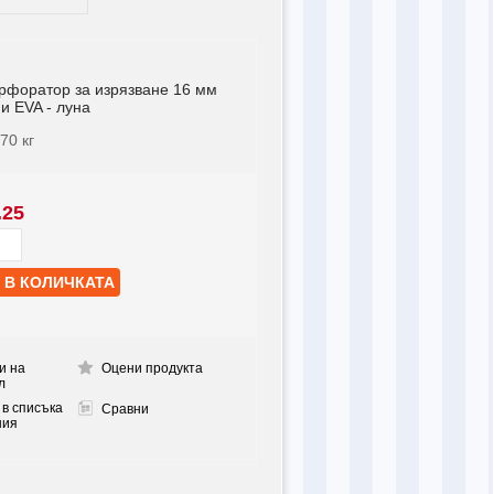
ерфоратор за изрязване 16 мм
 и EVA - луна
070
кг
.25
и на
Оцени продукта
л
 в списъка
Сравни
ния