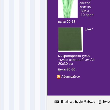
светлo
зелена
-30см.
-10 броя
€0.98
Цена:
EVA /
микропореста гума/
тъмно зелена 2 мм А4
20x30 см
€0.60
Цена:
Абонирай се
Email:
art_hobby@abv.bg
Теле