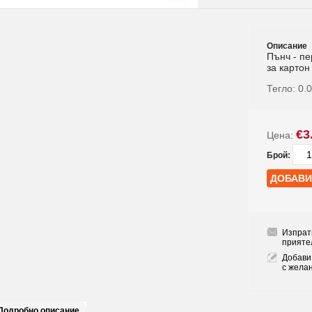
Описание
Пънч - п
за картон
Тегло:
0.
€3
Цена:
Брой:
Изпрат
прияте
Добави
с жела
Подробно описание