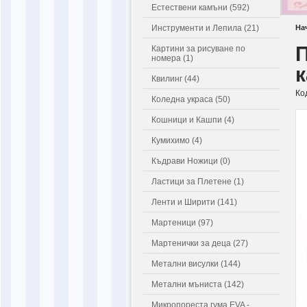
Естествени камъни (592)
Инструменти и Лепила (21)
На
П
Картини за рисуване по
номера (1)
к
Квилинг (44)
Ко
Коледна украса (50)
Кошници и Кашпи (4)
Кумихимо (4)
Къдрави Ножици (0)
Ластици за Плетене (1)
Ленти и Ширити (141)
Мартеници (97)
Мартенички за деца (27)
Метални висулки (144)
Метални мъниста (142)
Микропореста гума EVA -