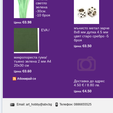
светлo
зелена
-30см.
-10 броя
€0.98
Цена:
мънисто метал зарче
EVA /
8x8 мм дупка 4.5 мм
цвят старо сребро -5
броя
€0.50
Цена:
микропореста гума/
тъмно зелена 2 мм А4
20x30 см
€0.60
Цена:
Абонирай се
Доставка до адрес
4.50 € / 8.80 лв.
€4.50
Цена:
Email:
art_hobby@abv.bg
Телефон: 0886655525