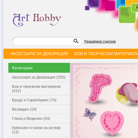
|
Д
Разширено търсене
АКСЕСОАРИ ЗА ДЕКОРАЦИЯ
БОИ И ТВОРЧЕСКИ МАТЕРИАЛ
Категории
Аксесоари за Декорация (250)
Бои и творчески материали
(412)
Брадс и Скрапбукинг (74)
Великден (19)
Глина и Моделин (54)
Ембосинг и папки за релеф
(13)