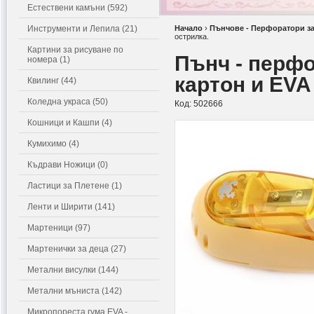
Естествени камъни (592)
Инструменти и Лепила (21)
Начало
›
Пънчове - Перфоратори за
острилка.
Картини за рисуване по
Пънч - перфо
номера (1)
картон и EVA
Квилинг (44)
Коледна украса (50)
Код:
502666
Кошници и Кашпи (4)
Кумихимо (4)
Къдрави Ножици (0)
Ластици за Плетене (1)
Ленти и Ширити (141)
Мартеници (97)
Мартенички за деца (27)
Метални висулки (144)
Метални мъниста (142)
Микропореста гума EVA -