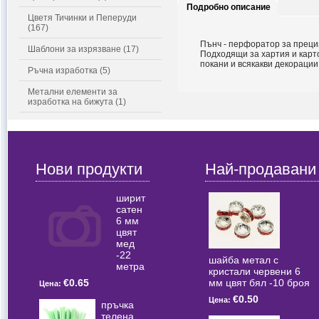
Подробно описание
Цветя Тичинки и Пеперуди
(167)
Пънч - перфоратор за преци
Шаблони за изрязване (17)
Подходящи за хартия и карт
покани и всякакви декорации
Ръчна изработка (5)
Метални елементи за
изработка на бижута (1)
Нови продукти
Най-продавани
ширит
сатен
6 мм
цвят
мед
-22
шайба метал с
метра
кристали червени 6
мм цвят бял -10 броя
€0.65
Цена:
€0.50
Цена:
пръчка
телена