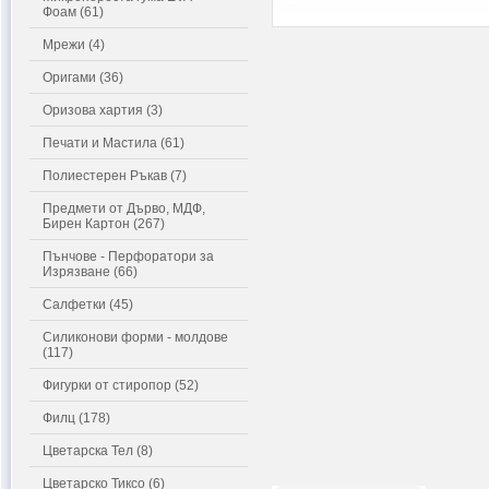
Фоам (61)
Мрежи (4)
Оригами (36)
Оризова хартия (3)
Печати и Мастила (61)
Полиестерен Ръкав (7)
Предмети от Дърво, МДФ,
Бирен Картон (267)
Пънчове - Перфоратори за
Изрязване (66)
Салфетки (45)
Силиконови форми - молдове
(117)
Фигурки от стиропор (52)
Филц (178)
Цветарска Тел (8)
Цветарско Тиксо (6)