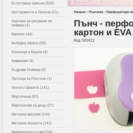
Естествени камъни (592)
Инструменти и Лепила (21)
Начало
›
Пънчове - Перфоратори за
Пънч - перфо
Картини за рисуване по
номера (1)
картон и EVA
Квилинг (44)
Код:
502422
Коледна украса (50)
Кошници и Кашпи (4)
Кумихимо (4)
Къдрави Ножици (0)
Ластици за Плетене (1)
Ленти и Ширити (141)
Мартеници (97)
Мартенички за деца (27)
Метални висулки (144)
Метални мъниста (142)
Микропореста гума EVA -