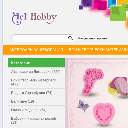
|
Д
Разширено търсене
АКСЕСОАРИ ЗА ДЕКОРАЦИЯ
БОИ И ТВОРЧЕСКИ МАТЕРИАЛ
Категории
Аксесоари за Декорация (250)
Бои и творчески материали
(412)
Брадс и Скрапбукинг (74)
Великден (19)
Глина и Моделин (54)
Ембосинг и папки за релеф
(13)