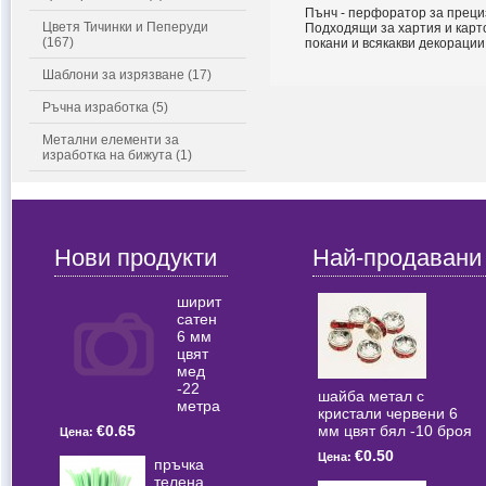
Пънч - перфоратор за преци
Цветя Тичинки и Пеперуди
Подходящи за хартия и карт
(167)
покани и всякакви декорации
Шаблони за изрязване (17)
Ръчна изработка (5)
Метални елементи за
изработка на бижута (1)
Нови продукти
Най-продавани
ширит
сатен
6 мм
цвят
мед
-22
шайба метал с
метра
кристали червени 6
мм цвят бял -10 броя
€0.65
Цена:
€0.50
Цена:
пръчка
телена