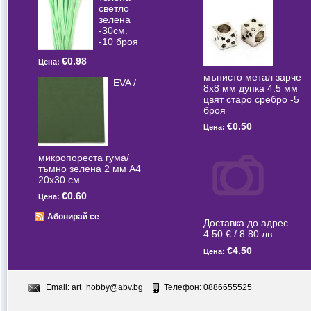
светлo
зелена
-30см.
-10 броя
€0.98
Цена:
мънисто метал зарче
EVA /
8x8 мм дупка 4.5 мм
цвят старо сребро -5
броя
€0.50
Цена:
микропореста гума/
тъмно зелена 2 мм А4
20x30 см
€0.60
Цена:
Абонирай се
Доставка до адрес
4.50 € / 8.80 лв.
€4.50
Цена:
Email:
art_hobby@abv.bg
Телефон: 0886655525