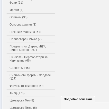
Фоам (61)
Мрежи (4)
Оригами (36)
Оризова хартия (3)
Печати и Мастила (61)
Полиестерен Ръкав (7)
Предмети от Дърво, МДФ,
Бирен Картон (267)
Пънчове - Перфоратори за
Изрязване (66)
Салфетки (45)
Силиконови форми - молдове
(117)
Фигурки от стиропор (52)
Филц (178)
Подробно описание
Цветарска Тел (8)
Цветарско Тиксо (6)