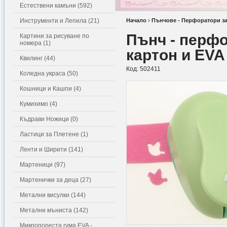
Естествени камъни (592)
Инструменти и Лепила (21)
Начало
›
Пънчове - Перфоратори за
Пънч - перфо
Картини за рисуване по
номера (1)
картон и EVA
Квилинг (44)
Код:
502411
Коледна украса (50)
Кошници и Кашпи (4)
Кумихимо (4)
Къдрави Ножици (0)
Ластици за Плетене (1)
Ленти и Ширити (141)
Мартеници (97)
Мартенички за деца (27)
Метални висулки (144)
Метални мъниста (142)
Микропореста гума EVA -