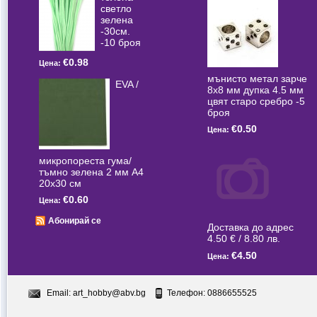
светлo
зелена
-30см.
-10 броя
€0.98
Цена:
мънисто метал зарче
EVA /
8x8 мм дупка 4.5 мм
цвят старо сребро -5
броя
€0.50
Цена:
микропореста гума/
тъмно зелена 2 мм А4
20x30 см
€0.60
Цена:
Абонирай се
Доставка до адрес
4.50 € / 8.80 лв.
€4.50
Цена:
Email:
art_hobby@abv.bg
Телефон: 0886655525