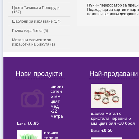
Пънч - перфоратор за преци
Цветя Тичинки и Пеперуди
Подходящи за хартия и карт
(167)
покани и всякакви декорации
Шаблони за изрязване (17)
Ръчна изработка (5)
Метални елементи за
изработка на бижута (1)
Нови продукти
Най-продавани
ширит
сатен
6 мм
цвят
мед
-22
шайба метал с
метра
кристали червени 6
мм цвят бял -10 броя
€0.65
Цена:
€0.50
Цена:
пръчка
телена