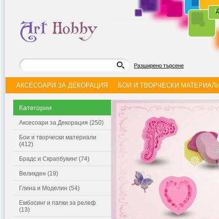
|
Д
Разширено търсене
АКСЕСОАРИ ЗА ДЕКОРАЦИЯ
БОИ И ТВОРЧЕСКИ МАТЕРИАЛ
Категории
Аксесоари за Декорация (250)
Бои и творчески материали
(412)
Брадс и Скрапбукинг (74)
Великден (19)
Глина и Моделин (54)
Ембосинг и папки за релеф
(13)