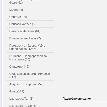
Фоам (61)
Мрежи (4)
Оригами (36)
Оризова хартия (3)
Печати и Мастила (61)
Полиестерен Ръкав (7)
Предмети от Дърво, МДФ,
Бирен Картон (267)
Пънчове - Перфоратори за
Изрязване (66)
Салфетки (45)
Силиконови форми - молдове
(117)
Фигурки от стиропор (52)
Филц (178)
Цветарска Тел (8)
Подробно описание
Цветарско Тиксо (6)