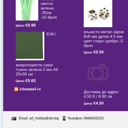
светлo
зелена
-30см.
-10 броя
€0.98
Цена:
мънисто метал зарче
EVA /
8x8 мм дупка 4.5 мм
цвят старо сребро -5
броя
€0.50
Цена:
микропореста гума/
тъмно зелена 2 мм А4
20x30 см
€0.60
Цена:
Абонирай се
Доставка до адрес
4.50 € / 8.80 лв.
€4.50
Цена:
Email:
art_hobby@abv.bg
Телефон: 0886655525