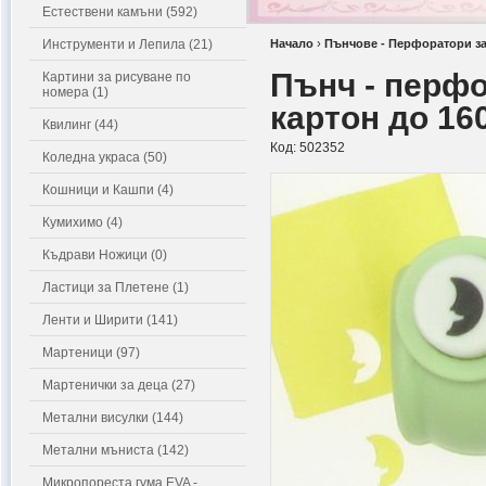
Естествени камъни (592)
Инструменти и Лепила (21)
Начало
›
Пънчове - Перфоратори за
Пънч - перфо
Картини за рисуване по
номера (1)
картон до 160
Квилинг (44)
Код:
502352
Коледна украса (50)
Кошници и Кашпи (4)
Кумихимо (4)
Къдрави Ножици (0)
Ластици за Плетене (1)
Ленти и Ширити (141)
Мартеници (97)
Мартенички за деца (27)
Метални висулки (144)
Метални мъниста (142)
Микропореста гума EVA -