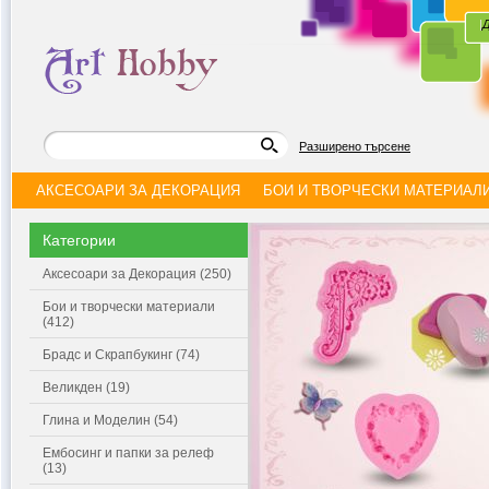
|
Д
Разширено търсене
АКСЕСОАРИ ЗА ДЕКОРАЦИЯ
БОИ И ТВОРЧЕСКИ МАТЕРИАЛ
Категории
Аксесоари за Декорация (250)
Бои и творчески материали
(412)
Брадс и Скрапбукинг (74)
Великден (19)
Глина и Моделин (54)
Ембосинг и папки за релеф
(13)