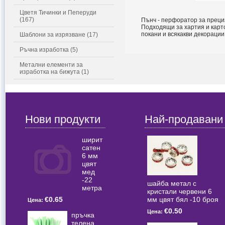
Цветя Тичинки и Пеперуди
(167)
Пънч - перфоратор за преци
Подходящи за хартия и карт
покани и всякакви декорации
Шаблони за изрязване (17)
Ръчна изработка (5)
Метални елементи за
изработка на бижута (1)
Нови продукти
Най-продавани
ширит
сатен
6 мм
цвят
мед
-22
шайба метал с
метра
кристали червени 6
мм цвят бял -10 броя
€0.65
Цена:
€0.50
Цена:
пръчка
телена