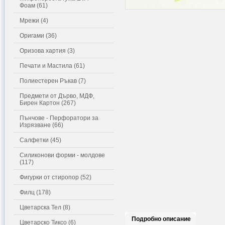
Фоам (61)
Мрежи (4)
Оригами (36)
Оризова хартия (3)
Печати и Мастила (61)
Полиестерен Ръкав (7)
Предмети от Дърво, МДФ,
Бирен Картон (267)
Пънчове - Перфоратори за
Изрязване (66)
Салфетки (45)
Силиконови форми - молдове
(117)
Фигурки от стиропор (52)
Филц (178)
Цветарска Тел (8)
Подробно описание
Цветарско Тиксо (6)