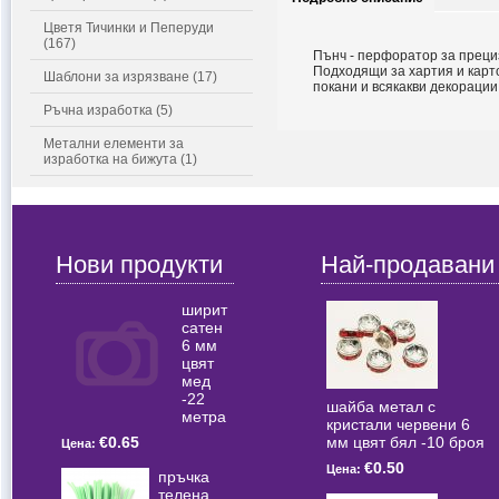
Цветя Тичинки и Пеперуди
(167)
Пънч - перфоратор за преци
Подходящи за хартия и карт
Шаблони за изрязване (17)
покани и всякакви декорации
Ръчна изработка (5)
Метални елементи за
изработка на бижута (1)
Нови продукти
Най-продавани
ширит
сатен
6 мм
цвят
мед
-22
шайба метал с
метра
кристали червени 6
мм цвят бял -10 броя
€0.65
Цена:
€0.50
Цена:
пръчка
телена