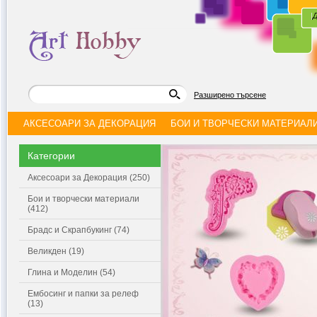
|
Д
Разширено търсене
АКСЕСОАРИ ЗА ДЕКОРАЦИЯ
БОИ И ТВОРЧЕСКИ МАТЕРИАЛ
Категории
Аксесоари за Декорация (250)
Бои и творчески материали
(412)
Брадс и Скрапбукинг (74)
Великден (19)
Глина и Моделин (54)
Ембосинг и папки за релеф
(13)