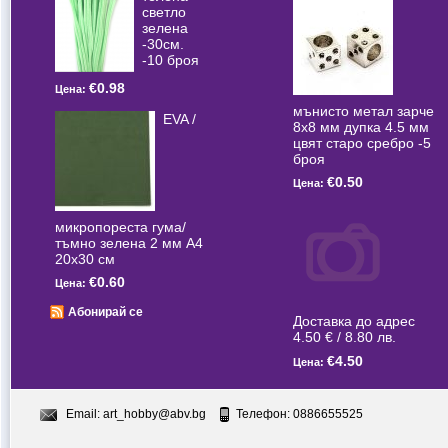
светлo
зелена
-30см.
-10 броя
€0.98
Цена:
мънисто метал зарче
EVA /
8x8 мм дупка 4.5 мм
цвят старо сребро -5
броя
€0.50
Цена:
микропореста гума/
тъмно зелена 2 мм А4
20x30 см
€0.60
Цена:
Абонирай се
Доставка до адрес
4.50 € / 8.80 лв.
€4.50
Цена:
Email:
art_hobby@abv.bg
Телефон: 0886655525