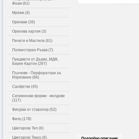
Фоам (61)
Мрежи (4)
Оригами (36)
Оризова хартия (3)
Печати и Мастила (61)
Полиестерен Ръкав (7)
Предмети от Дърво, МДФ,
Бирен Картон (267)
Пънчове - Перфоратори за
Изрязване (66)
Салфетки (45)
Силиконови форми - молдове
(117)
Фигурки от стиропор (52)
Филц (178)
Цветарска Тел (8)
Цветарско Тиксо (6)
Подробно описание