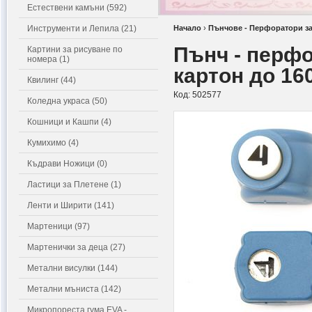
Естествени камъни (592)
Инструменти и Лепила (21)
Начало
›
Пънчове - Перфоратори за
Пънч - перфо
Картини за рисуване по
номера (1)
картон до 160
Квилинг (44)
Код:
502577
Коледна украса (50)
Кошници и Кашпи (4)
Кумихимо (4)
Къдрави Ножици (0)
Ластици за Плетене (1)
Ленти и Ширити (141)
Мартеници (97)
Мартенички за деца (27)
Метални висулки (144)
Метални мъниста (142)
Микропореста гума EVA -