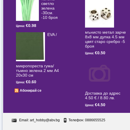
светлo
зелена
-30см.
-10 броя
€0.98
Цена:
мънисто метал зарче
EVA /
8x8 мм дупка 4.5 мм
цвят старо сребро -5
броя
€0.50
Цена:
микропореста гума/
тъмно зелена 2 мм А4
20x30 см
€0.60
Цена:
Абонирай се
Доставка до адрес
4.50 € / 8.80 лв.
€4.50
Цена:
Email:
art_hobby@abv.bg
Телефон: 0886655525