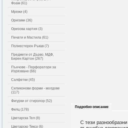
Фоам (61)
Мрежи (4)
Оригами (36)
Оризова хартия (3)
Печати и Мастила (61)
Полиестерен Ръкав (7)
Предмети от Дърво, МДФ,
Бирен Картон (267)
Пънчове - Перфоратори за
Изрязване (66)
Салфетки (45)
Силиконови форми - молдове
(117)
Фигурки от стиропор (52)
Подробно описание
Филц (178)
Цветарска Тел (8)
С тези разнообразни
Цветарско Тиксо (6)