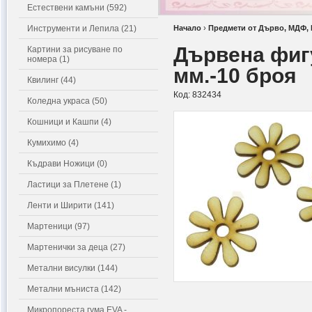
Естествени камъни (592)
Инструменти и Лепила (21)
Начало
›
Предмети от Дърво, МДФ,
Дървена фигу
Картини за рисуване по
номера (1)
мм.-10 броя
Квилинг (44)
Код:
832434
Коледна украса (50)
Кошници и Кашпи (4)
Кумихимо (4)
Къдрави Ножици (0)
Ластици за Плетене (1)
Ленти и Ширити (141)
Мартеници (97)
Мартенички за деца (27)
Метални висулки (144)
Метални мъниста (142)
Микропореста гума EVA -