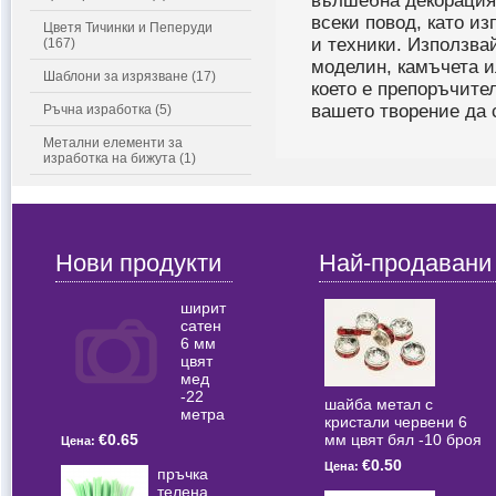
вълшебна декорация 
всеки повод, като и
Цветя Тичинки и Пеперуди
и техники. Използва
(167)
моделин, камъчета и
Шаблони за изрязване (17)
което е препоръчител
вашето творение да с
Ръчна изработка (5)
Метални елементи за
изработка на бижута (1)
Нови продукти
Най-продавани
ширит
сатен
6 мм
цвят
мед
-22
шайба метал с
метра
кристали червени 6
мм цвят бял -10 броя
€0.65
Цена:
€0.50
Цена:
пръчка
телена