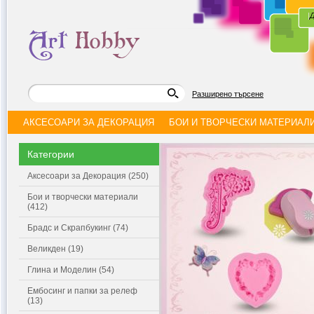
|
Д
Разширено търсене
АКСЕСОАРИ ЗА ДЕКОРАЦИЯ
БОИ И ТВОРЧЕСКИ МАТЕРИАЛ
Категории
Аксесоари за Декорация (250)
Бои и творчески материали
(412)
Брадс и Скрапбукинг (74)
Великден (19)
Глина и Моделин (54)
Ембосинг и папки за релеф
(13)