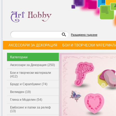
|
Д
Разширено търсене
АКСЕСОАРИ ЗА ДЕКОРАЦИЯ
БОИ И ТВОРЧЕСКИ МАТЕРИАЛ
Категории
Аксесоари за Декорация (250)
Бои и творчески материали
(412)
Брадс и Скрапбукинг (74)
Великден (19)
Глина и Моделин (54)
Ембосинг и папки за релеф
(13)