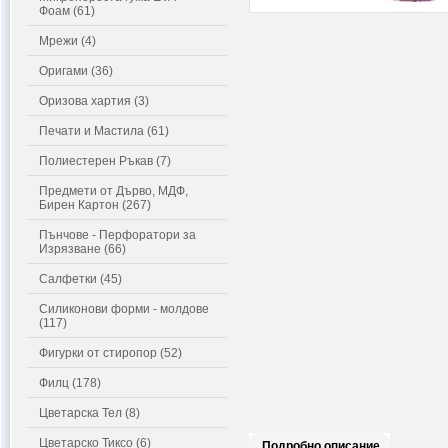
Фоам (61)
Мрежи (4)
Оригами (36)
Оризова хартия (3)
Печати и Мастила (61)
Полиестерен Ръкав (7)
Предмети от Дърво, МДФ,
Бирен Картон (267)
Пънчове - Перфоратори за
Изрязване (66)
Салфетки (45)
Силиконови форми - молдове
(117)
Фигурки от стиропор (52)
Филц (178)
Цветарска Тел (8)
Цветарско Тиксо (6)
Подробно описание