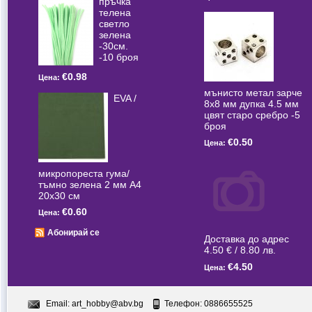
пръчка
телена
светлo
зелена
-30см.
-10 броя
€0.98
Цена:
мънисто метал зарче
EVA /
8x8 мм дупка 4.5 мм
цвят старо сребро -5
броя
€0.50
Цена:
микропореста гума/
тъмно зелена 2 мм А4
20x30 см
€0.60
Цена:
Абонирай се
Доставка до адрес
4.50 € / 8.80 лв.
€4.50
Цена:
Email:
art_hobby@abv.bg
Телефон: 0886655525