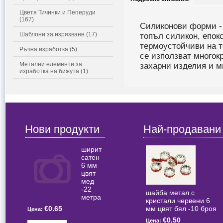
Цветя Тичинки и Пеперуди
(167)
Силиконови форми - 
Шаблони за изрязване (17)
топъл силикон, епок
термоустойчиви на т
Ръчна изработка (5)
се използват многок
Метални елементи за
захарни изделия и м
изработка на бижута (1)
Нови продукти
Най-продавани
ширит
сатен
6 мм
цвят
мед
-22
шайба метал с
метра
кристали червени 6
мм цвят бял -10 броя
€0.65
Цена:
€0.50
Цена: