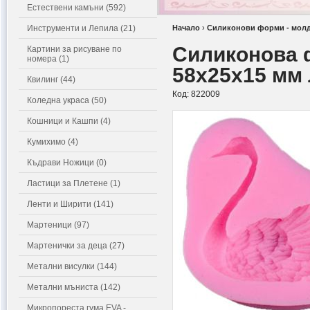
Естествени камъни (592)
Инструменти и Лепила (21)
Начало
›
Силиконови форми - мол
Силиконова 
Картини за рисуване по
номера (1)
58x25x15 мм
Квилинг (44)
Код:
822009
Коледна украса (50)
Кошници и Кашпи (4)
Кумихимо (4)
Къдрави Ножици (0)
Ластици за Плетене (1)
Ленти и Ширити (141)
Мартеници (97)
Мартенички за деца (27)
Метални висулки (144)
Метални мъниста (142)
Микропореста гума EVA -