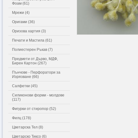
Фоам (61)
Мрежи (4)
Оригами (36)
Оризова хартия (3)
Печати и Мастила (61)
Полиестерен Ръкав (7)
Предмети от Дърво, МДФ,
Бирен Картон (267)
Пънчове - Перфоратори за
Изрязване (66)
Салфетки (45)
Силиконови форми - молдове
(117)
Фигурки от стиропор (52)
Филц (178)
Цветарска Тел (8)
Цветарско Тиксо (6)