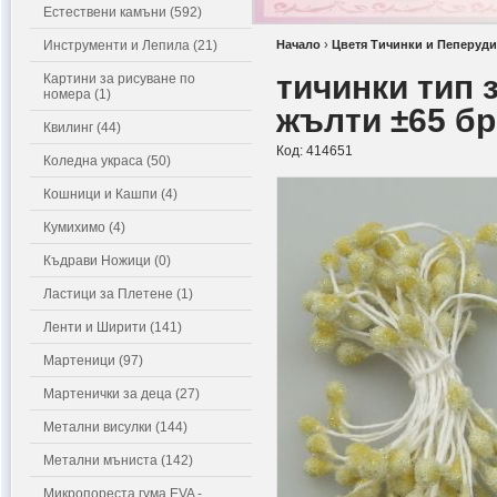
Естествени камъни (592)
Инструменти и Лепила (21)
Начало
›
Цветя Тичинки и Пеперуди
тичинки тип 
Картини за рисуване по
номера (1)
жълти ±65 бр
Квилинг (44)
Код:
414651
Коледна украса (50)
Кошници и Кашпи (4)
Кумихимо (4)
Къдрави Ножици (0)
Ластици за Плетене (1)
Ленти и Ширити (141)
Мартеници (97)
Мартенички за деца (27)
Метални висулки (144)
Метални мъниста (142)
Микропореста гума EVA -