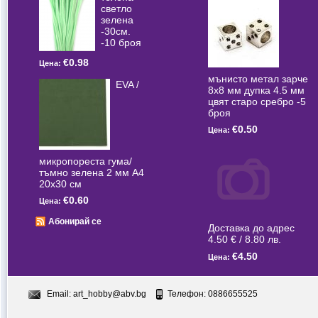
светлo
зелена
-30см.
-10 броя
€0.98
Цена:
мънисто метал зарче
EVA /
8x8 мм дупка 4.5 мм
цвят старо сребро -5
броя
€0.50
Цена:
микропореста гума/
тъмно зелена 2 мм А4
20x30 см
€0.60
Цена:
Абонирай се
Доставка до адрес
4.50 € / 8.80 лв.
€4.50
Цена:
Email:
art_hobby@abv.bg
Телефон: 0886655525