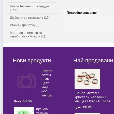
Цветя Тичинки и Пеперуди
(167)
Подробно описание
Шаблони за изрязване (17)
Ръчна изработка (5)
Метални елементи за
изработка на бижута (1)
Нови продукти
Най-продавани
ширит
сатен
6 мм
цвят
мед
-22
шайба метал с
метра
кристали червени 6
мм цвят бял -10 броя
€0.65
Цена:
€0.50
Цена:
пръчка
телена