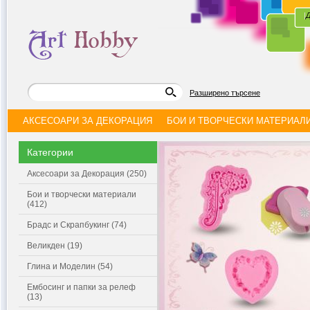
|
Д
Разширено търсене
АКСЕСОАРИ ЗА ДЕКОРАЦИЯ
БОИ И ТВОРЧЕСКИ МАТЕРИАЛ
Категории
Аксесоари за Декорация (250)
Бои и творчески материали
(412)
Брадс и Скрапбукинг (74)
Великден (19)
Глина и Моделин (54)
Ембосинг и папки за релеф
(13)