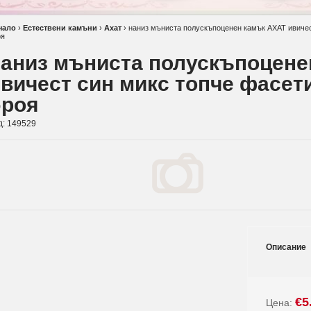
чало
›
Естествени камъни
›
Ахат
›
наниз мъниста полускъпоценен камък АХАТ ивичес
оя
наниз мъниста полускъпоцене
вичест син микс топче фасет
броя
д:
149529
Описание
€5
Цена: