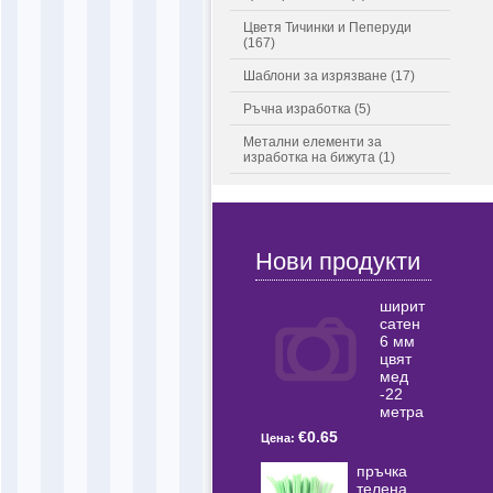
Цветя Тичинки и Пеперуди
(167)
Шаблони за изрязване (17)
Ръчна изработка (5)
Метални елементи за
изработка на бижута (1)
Нови продукти
ширит
сатен
6 мм
цвят
мед
-22
метра
€0.65
Цена:
пръчка
телена