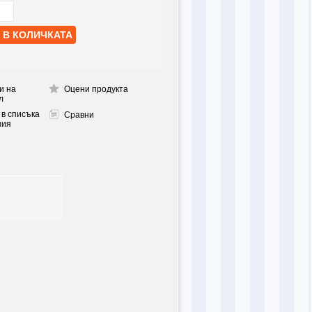
и на
Оцени продукта
л
 в списъка
Сравни
ния