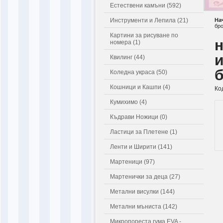
Естествени камъни (592)
Инструменти и Лепила (21)
На
бр
Картини за рисуване по
номера (1)
и
Квилинг (44)
Коледна украса (50)
Кошници и Кашпи (4)
Ко
Кумихимо (4)
Къдрави Ножици (0)
Ластици за Плетене (1)
Ленти и Ширити (141)
Мартеници (97)
Мартенички за деца (27)
Метални висулки (144)
Метални мъниста (142)
Микропореста гума EVA -