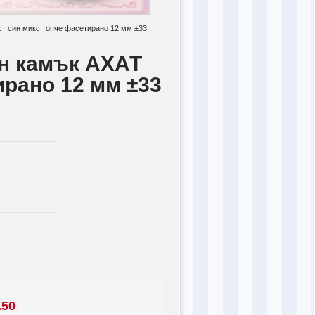
т син микс топче фасетирано 12 мм ±33
н камък АХАТ
ирано 12 мм ±33
.50