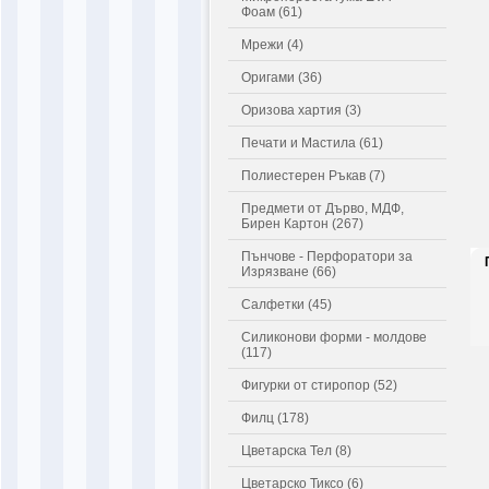
Фоам (61)
Мрежи (4)
Оригами (36)
Оризова хартия (3)
Печати и Мастила (61)
Полиестерен Ръкав (7)
Предмети от Дърво, МДФ,
Бирен Картон (267)
Пънчове - Перфоратори за
Изрязване (66)
Салфетки (45)
Силиконови форми - молдове
(117)
Фигурки от стиропор (52)
Филц (178)
Цветарска Тел (8)
Цветарско Тиксо (6)