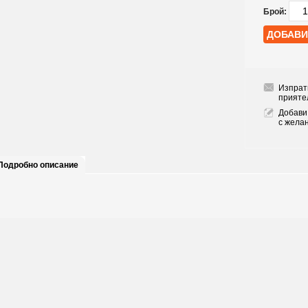
Брой:
Изпрат
прияте
Добави
с жела
Подробно описание