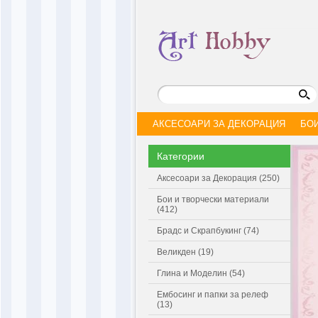
АКСЕСОАРИ ЗА ДЕКОРАЦИЯ
БО
Категории
Аксесоари за Декорация (250)
Бои и творчески материали
(412)
Брадс и Скрапбукинг (74)
Великден (19)
Глина и Моделин (54)
Ембосинг и папки за релеф
(13)