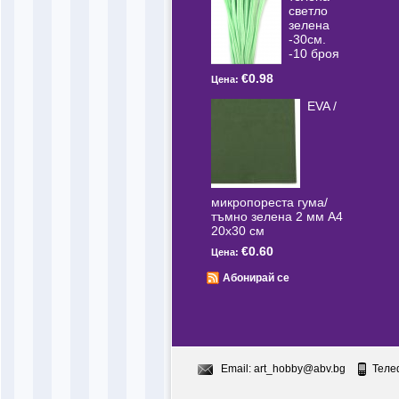
светлo
зелена
-30см.
-10 броя
€0.98
Цена:
EVA /
микропореста гума/
тъмно зелена 2 мм А4
20x30 см
€0.60
Цена:
Абонирай се
Email:
art_hobby@abv.bg
Теле